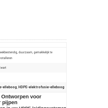
eekbestendig, duurzaam, gemakkelijk te
nstalleren
Zwart
e-elleboog
HDPE-elektrofusie-elleboog
,
​Ontworpen voor
 pijpen​