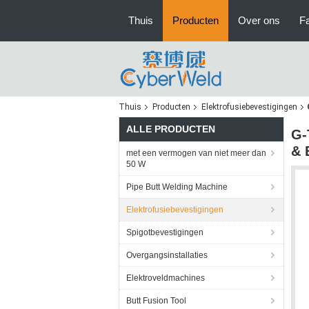
Thuis
Producten
Over ons
Fa
Thuis
Producten
Elektrofusiebevestigingen
ALLE PRODUCTEN
G-
& 
met een vermogen van niet meer dan
50 W
Pipe Butt Welding Machine
Elektrofusiebevestigingen
Spigotbevestigingen
Overgangsinstallaties
Elektroveldmachines
Butt Fusion Tool