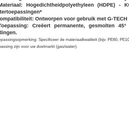
​Materiaal:​​ Hogedichtheidpolyethyleen (HDPE) - 
tertoepassingen*
​Compatibiliteit:​​ Ontworpen voor gebruik met G-TEC
​Toepassing:​​ Creëert permanente, gesmolten 45°
idingen.
epassingsopmerking:​​ Specificeer de materiaalkwaliteit (bijv. PE80, PE
passing zijn voor uw doelmarkt (gas/water).