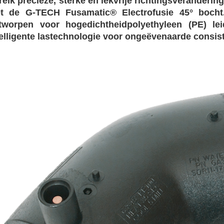
reik precieze, sterke en lekvrije richtingsverander
t de G-TECH Fusamatic® Electrofusie 45° bocht.
tworpen voor hogedichtheidpolyethyleen (PE) le
telligente lastechnologie voor ongeëvenaarde consis