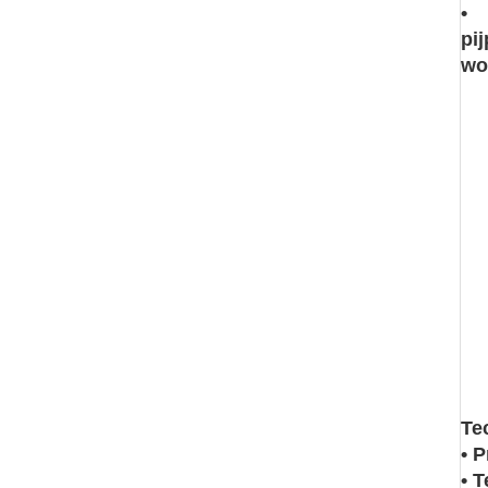
• 
pi
wo
Tec
• ​
• 