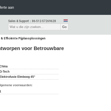
ferte aan
Sales & Support：
86-512-57269628
Go
 Efficiënte Pijplasoplossingen​
Ontworpen voor Betrouwbare
China
G-Tech
Elektrofusie Elmboog 45°
Algemene voorwaarden:
1