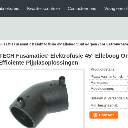
brieksreis
Kwaliteitscontrole
Contacteer ons
Vraag een of
G-TECH Fusamatic® Elektrofusie 45° Elleboog​ ​Ontworpen voor Betrouwbare &
TECH Fusamatic® Elektrofusie 45° Elleboog​ ​
Efficiënte Pijplasoplossingen​
Productdetails:
Plaats van herkomst:
Merknaam:
Modelnummer:
Betalen & Verzenden 
Min. bestelaantal:
Contact