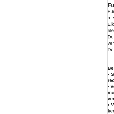
F
Fu
met
El
ele
De
ver
De 
Be
• 
re
• 
me
ve
• 
ke