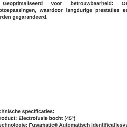
​Geoptimaliseerd voor betrouwbaarheid:​​ 
jptoepassingen, waardoor langdurige prestaties e
rden gegarandeerd.
hnische specificaties:​​
Product:​​ Electrofusie bocht (45°)
​Technologie:​​ Fusamatic® Automatisch identificaties