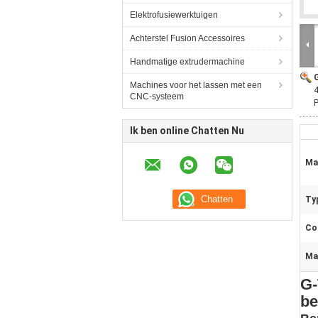
Elektrofusiewerktuigen
Achterstel Fusion Accessoires
Handmatige extrudermachine
Machines voor het lassen met een
4
CNC-systeem
P
Ik ben online Chatten Nu
Mat
Typ
Co
Ma
G
be