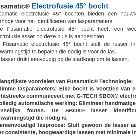
Electrofusie 45° bocht
usamatic®
samatic electrofusie 45° bochten bieden een nauwk
hode voor het identificeren van lasparameters.
ke Fusamatic electrofusie 45° bocht heeft een w
ctrofusielasser op deze buis is aangesloten
 Fusamatic electrofusie 45° bocht stelt de lasser i
warmingstijd te bepalen die nodig is voor de las.
lasser drukt eenvoudig op de startknop om te lassen.
langrijkste voordelen van Fusamatic® Technologie:​​
​Slimme lasparameters:​​ Elke bocht is voorzien van
chtstreeks communiceert met G-TECH SBOX® electro
​Volledig automatische werking:​​ Elimineer handmatig
nselijke fouten. De SBOX® lasser identific
rwarmingstijd die nodig is.
​Vereenvoudigd lasproces:​​ Sluit gewoon de lasser a
er consistente, hoogwaardige lassen met minimale in