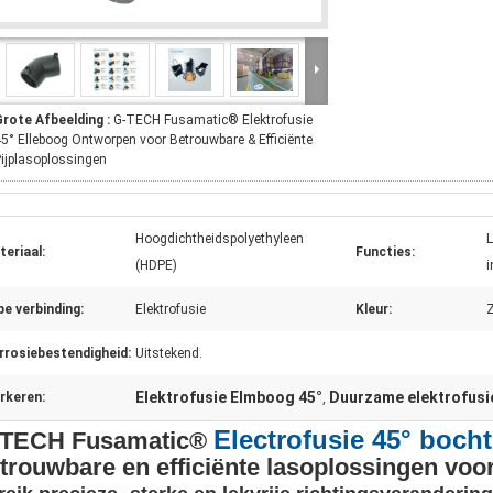
Grote Afbeelding :
G-TECH Fusamatic® Elektrofusie
5° Elleboog​ ​Ontworpen voor Betrouwbare & Efficiënte
ijplasoplossingen​
Hoogdichtheidspolyethyleen
L
eriaal:
Functies:
(HDPE)
i
e verbinding:
Elektrofusie
Kleur:
rrosiebestendigheid:
Uitstekend.
Elektrofusie Elmboog 45°
Duurzame elektrofusi
rkeren:
,
Electrofusie 45° bocht
-TECH Fusamatic®
trouwbare en efficiënte lasoplossingen voor