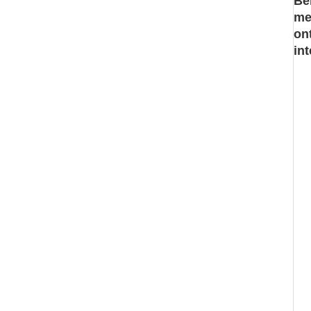
Be
me
on
in