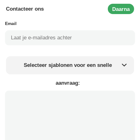
Contacteer ons
Daarna
Email
Selecteer sjablonen voor een snelle
Product prijs
Min.order quantity
aanvraag:
Vraag een staal aan
Meer details