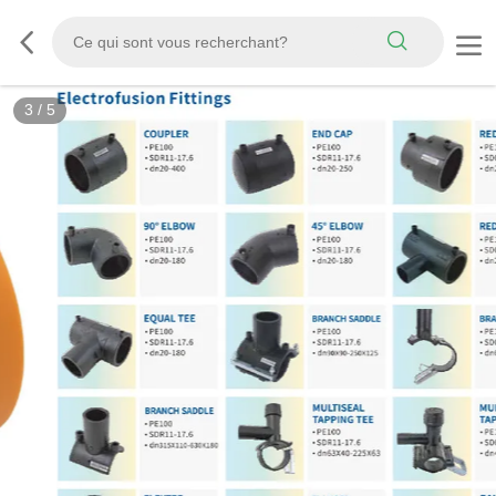
3
/
5