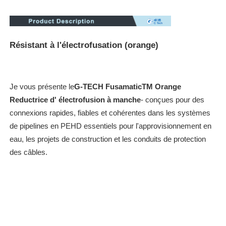
Appareils de fusion électrique
Résistant à l'électrofusation (orange)
Appareils de serrage
Je vous présente le
G-TECH FusamaticTM Orange
Armatures de transition
Reductrice d' électrofusion à manche
- conçues pour des
connexions rapides, fiables et cohérentes dans les systèmes
Machines de soudage par électrofusion
de pipelines en PEHD essentiels pour l'approvisionnement en
eau, les projets de construction et les conduits de protection
des câbles.
Outil de fusion des fesses
Outils à électrofusion
Accessoires de soudure bout à bout