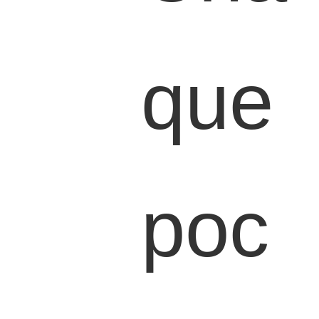
que
poc