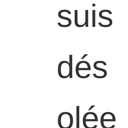
suis
dés
olée