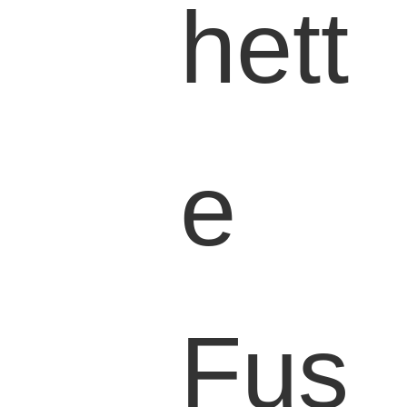
hett
e
Fus