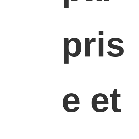
pris
e et