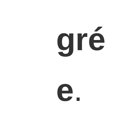
gré
e
.