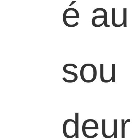
é au
sou
deur