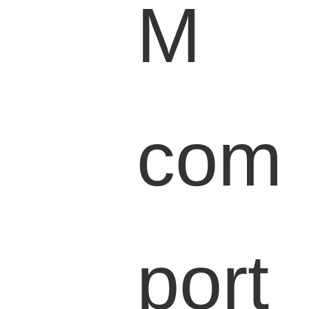
M
com
port