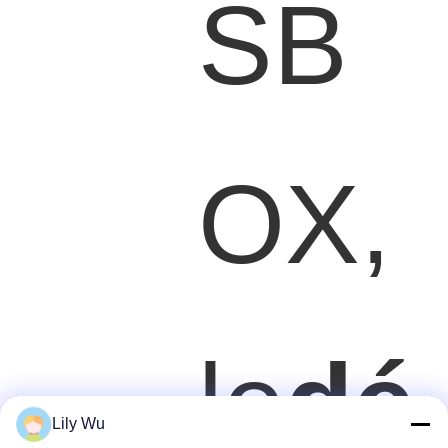
SB
OX,
le
dé
Lily Wu