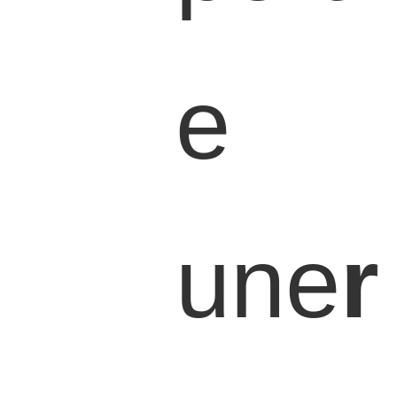
e
une
r