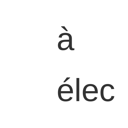
à
élec