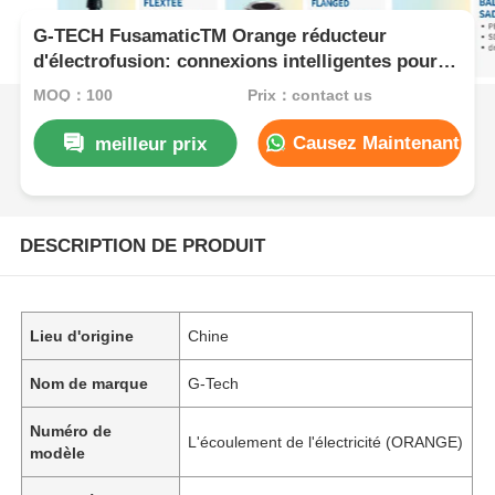
G-TECH FusamaticTM Orange réducteur
d'électrofusion: connexions intelligentes pour le
gaz, l'eau, la construction et les câbles
MOQ：100
Prix：contact us
Causez Maintenant
meilleur prix
DESCRIPTION DE PRODUIT
Lieu d'origine
Chine
Nom de marque
G-Tech
Numéro de
L'écoulement de l'électricité (ORANGE)
modèle