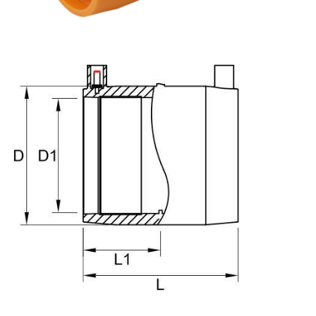
Visite d'usine
Contrôle de la qualité
Contact
Blog
Demande de soumission
machine de soudage par fusion à bout
Machine de soudage à bout de tuyau