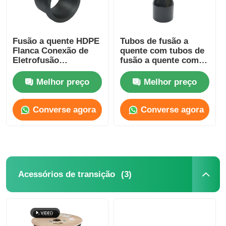
Fusão a quente HDPE
Tubos de fusão a
Flanca Conexão de
quente com tubos de
Eletrofusão
fusão a quente com
Reduzindo Manga
mangas redutoras de
SDR17.6 SDR17
eletrofusão de HDPE
Melhor preço
Melhor preço
SDR11
Converse agora
Converse agora
(3)
Acessórios de transição