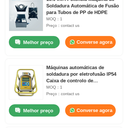
Soldadura Automática de Fusão
para Tubos de PP de HDPE
MOQ：1
Preço：contact us
Converse agora
Melhor preço
Máquinas automáticas de
soldadura por eletrofusão IP54
Caixa de controlo de
eletrofusão de tubos PE
MOQ：1
Preço：contact us
Converse agora
Melhor preço