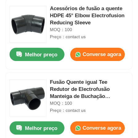
Acessórios de fusão a quente
HDPE 45° Elbow Electrofusion
Reducing Sleeve
MOQ：100
Preço：contact us
Converse agora
Melhor preço
Fusão Quente igual Tee
Redutor de Electrofusão
Manteiga de Buchação
Manteiga de Tubo HDPE
MOQ：100
Preço：contact us
Converse agora
Melhor preço