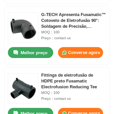
G-TECH Apresenta Fusamatic™
Cotovelo de Eletrofusão 90°:
Soldagem de Precisão,
Automação Simplificada
MOQ：100
Preço：contact us
Converse agora
Melhor preço
Fittings de eletrofusão de
Casa
HDPE preto Fusamatic
Electrofusion Reducing Tee
MOQ：100
Produtos
Preço：contact us
Quem Somos
Converse agora
Melhor preço