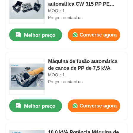
automática CW 315 PP PE
HDPE
MOQ：1
Preço：contact us
Converse agora
Melhor preço
Máquina de fusão automática
de canos de PP de 7,5 kVA
MOQ：1
Preço：contact us
Converse agora
Melhor preço
10.0 kVA Potência Máquina de