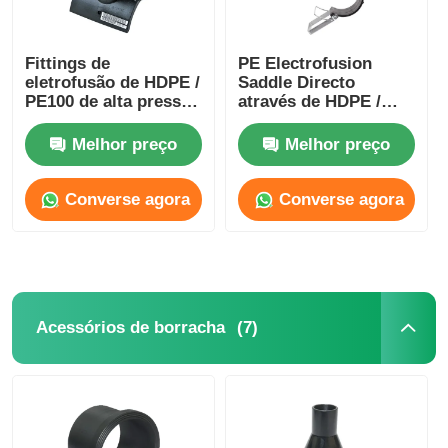
Fittings de
PE Electrofusion
eletrofusão de HDPE /
Saddle Directo
PE100 de alta pressão
através de HDPE /
de tubos de plástico
PE100 Tubos PN16
PN12.5 PN10 PN8
Melhor preço
Melhor preço
Converse agora
Converse agora
(7)
Acessórios de borracha