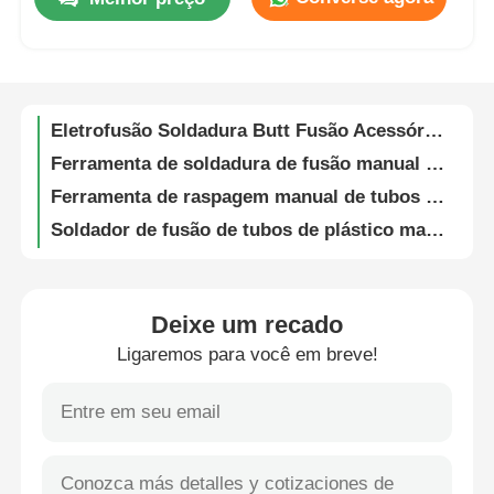
63 mm - 250 mm Máquina de soldadura de canos de 5,0 kVA Soldadora automática de tubos
Máquina de solda automática CNC de traseira de alto desempenho para solda de tubos HDPE / PP
Fábrica
Ferramenta de raspagem rotativa de 130 mm de comprimento para tubos de plástico nas indústrias de gás e abastecimento de água
Eletrofusão Soldadura Butt Fusão Acessórios Fusão de plástico terminais de tubos 4,0 mm 4,7 mm
Controle de Qualidade
Ferramenta de soldadura de fusão manual interna de 110 mm - 450 mm para tubos de plástico
Ferramenta de raspagem manual de tubos de barreira de PP de fundição de fundição de fundição
Fale Conosco
Soldador de fusão de tubos de plástico manual Máquina Debeader externa 125mm
HDPE PP Tubos Butt Fusão Soldador Automático 5.0 kVA 63mm - 180mm Diâmetro de Soldadura
Blog
Máquina de Soldadura de Butt de Tubo Totalmente Automática 50Hz HDPE PP
Máquina de fusão totalmente automática de Butt PP HDPE Soldadora automática de tubos 110V - 220V
Deixe um recado
Pedir um orçamento
CW 250 Fully Automatic Butt Fusion Welding Machine For PP PE HDPE Plastic Pipe
Ligaremos para você em breve!
Máquina de soldadura de fusão de traseira manual de 400 mm
Máquina automática de soldagem de traseira CNC 5.0 KVA Hdpe / PP
Máquina de soldadura por fusão de traseira
Máquina de fusão automática de fuso a quente 5,0 KVA PP PE HDPE máquina de soldar tubos
Equipamento automático de fusão de tubos HDPE / PP de alto desempenho 110V - 220V
Máquina de soldar de canos