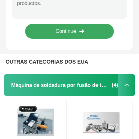
10.0KVA Máquina automática de soldadura de traseira de tubos PP / HDPE
10.0 kVA Máquina de soldadura de canos de PP 110 - 220V Equipamento automático de soldadura de tubos
Acessórios de eletrofusão
SDR17 SDR11 Acessórios de Electrofusão Cinta de Manga de Electrofusão Preta para Soldadura de Tubo
Luva de solda / junta de derivação PE Polietileno para acessórios de tubos de eletrofusão
Acessórios de borracha
Caixa de soldadura por electrofusão
Acessórios de transição
OUTRAS CATEGORIAS DOS EUA
Máquinas de soldar por electrofusão
(4)
Máquina de soldadura por fusão de traseira
Ferramenta de Fusão de Butt
Ferramentas de Eletrofusão
Acessórios de fusão de nádegas