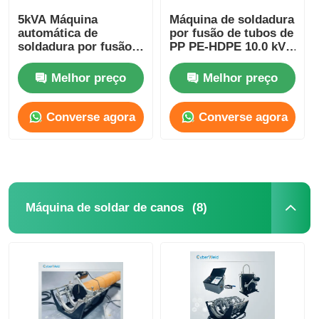
5kVA Máquina
Máquina de soldadura
automática de
por fusão de tubos de
Máquina de extrusão manual
soldadura por fusão
PP PE-HDPE 10.0 kVA
de traseira Máquina
Máquina automática
de soldadura de
de fusão de tubos de
Melhor preço
Melhor preço
Máquina de soldadura de traseira CNC
tubos de HDPE CW
PP PE-HDPE
180
Converse agora
Converse agora
(8)
Máquina de soldar de canos