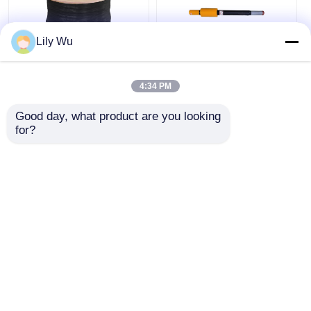
Lily Wu
Fio de Rastreamento
Conector de
de Tubulação de
acoplamento por
4:34 PM
Precisão G-tech
electrofusão de tubos
Essencial para
de aço PE
Good day, what product are you looking 
Detecção de
Melhor preço
Melhor preço
for?
Tubulações Não
Metálicas e Sistemas
de Proteção Catódica​
Converse agora
Converse agora
Veja mais
Casa
Mapa do Site
Fale Conosco
Desktop Site
Mapa do Site
Política de privacidade