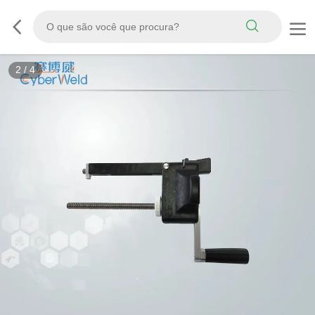
3
/
4