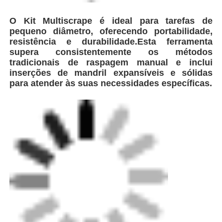
O Kit Multiscrape é ideal para tarefas de
Fábrica
pequeno diâmetro, oferecendo portabilidade,
resistência e durabilidade.Esta ferramenta
supera consistentemente os métodos
Controle de Qualidade
tradicionais de raspagem manual e inclui
inserções de mandril expansíveis e sólidas
para atender às suas necessidades específicas.
Fale Conosco
Blog
Pedir um orçamento
Máquina de soldadura por fusão de traseira
Máquina de soldar de canos