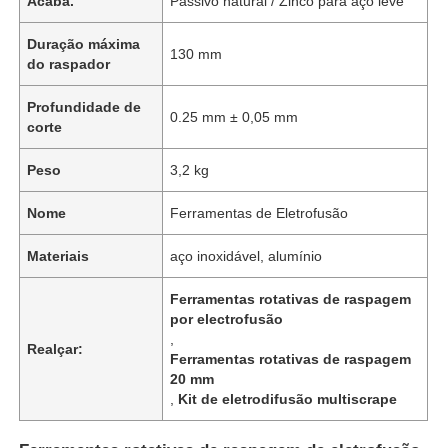
Acaba.
Passivo natural / Zinco para aço leve
Duração máxima
130 mm
do raspador
Profundidade de
0.25 mm ± 0,05 mm
corte
Peso
3,2 kg
Nome
Ferramentas de Eletrofusão
Materiais
aço inoxidável, alumínio
Ferramentas rotativas de raspagem
por electrofusão
,
Realçar:
Ferramentas rotativas de raspagem
20 mm
,
Kit de eletrodifusão multiscrape