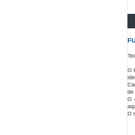
F
Tea
O 
id
Ca
de
O 
aqu
O 