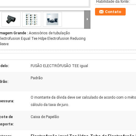
Habilidade da fonte:
Contato
Imagem Grande :
Acessórios de tubulação
lectrofusion Equal Tee Hdpe Electrofusion Reducing
leeve
delo:
FUSÃO ELECTRÓFUSÃO TEE igual
Padrão
drão:
O montante da dívida deve ser calculado de acordo com o mét
pessura:
cálculo da taxa de juro.
cote de
Caixa de Papelão
nsporte: