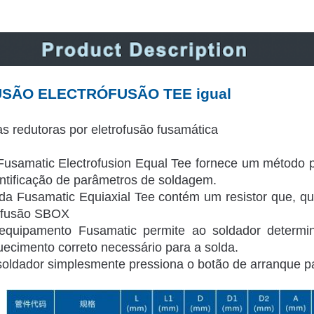
USÃO ELECTRÓFUSÃO TEE igual
s redutoras por eletrofusão fusamática
Fusamatic Electrofusion Equal Tee fornece um método p
entificação de parâmetros de soldagem.
da Fusamatic Equiaxial Tee contém um resistor que, qu
 fusão SBOX
equipamento Fusamatic permite ao soldador determi
ecimento correto necessário para a solda.
soldador simplesmente pressiona o botão de arranque pa