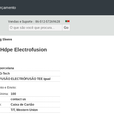
orçamento
Vendas e Suporte：
86-512-57269628
Go
g Sleeve
 Hdpe Electrofusion
porcelana
G-Tech
FUSÃO ELECTRÓFUSÃO TEE igual
to e Envio:
ínima:
100
contact us
:
Caixa de Cartão
T/T, Western Union