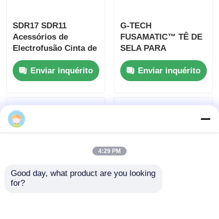
SDR17 SDR11
G-TECH
Acessórios de
FUSAMATIC™ TÊ DE
Electrofusão Cinta de
SELA PARA
Manga de
ELETROFUSÃO PARA
Enviar inquérito
Enviar inquérito
Electrofusão Preta
PERFURAÇÃO SOB
para Soldadura de
PRESSÃO​
Tubo
Lily Wu
4:29 PM
Good day, what product are you looking 
for?
G-Tech Fusamatic™
Conexões de
Conexão de
eletrofusão de