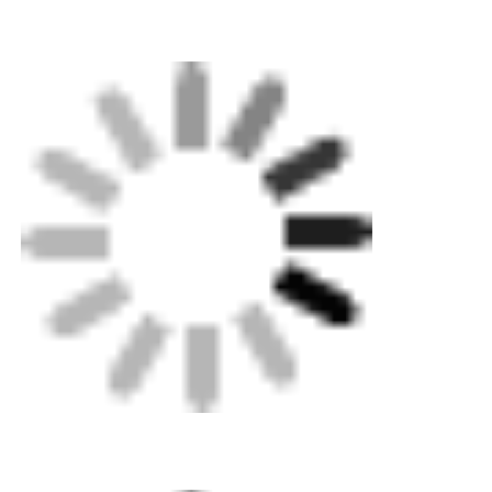
Fábrica
Controle de Qualidade
Fale Conosco
Pedir um orçamento
Máquina de soldadura por fusão de traseira
Máquina de soldar de canos
Acessórios de eletrofusão