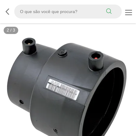
3
/
3