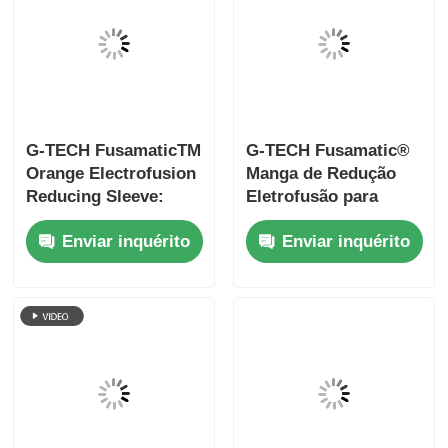
G-TECH FusamaticTM
G-TECH Fusamatic®
Orange Electrofusion
Manga de Redução
Reducing Sleeve:
Eletrofusão para
Conexões
Tubos de Gás HDPE
Enviar inquérito
Enviar inquérito
Inteligentes para Gás,
(com Tampas de
Água, Construção e
Extremidade
Cable Duct
Plásticas)