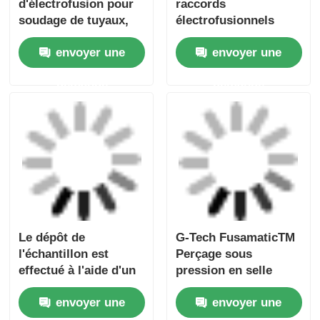
Le dépôt de
G-Tech FusamaticTM
l'échantillon est
Perçage sous
effectué à l'aide d'un
pression en selle
dépôt d'échantillon
équipée d'un raccord
envoyer une
envoyer une
de l'échantillon de
électrofusion pour
l'échantillon.
tuyaux en HDPE
demande
demande
Aperçu
Au sujet de nous
Contactez-nous
Desktop Site
Plan du site
Politique en matière de protection de la vie privée
Qualité
machine de soudage par fusion à bout
Usine De Chine.Copyright © 2026 Fusion
Equipment International Company Limited. All
Rights Reserved.