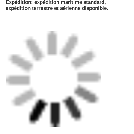
La société G-Tech Piping System (Zhongshan)
Company Limited (G-Tech) a été créée en tant que
telle.
a été fondée en 2012 en tant que filiale en propriété
exclusive de Towngas.
La société dispose des techniques de fabrication
de tuyaux en PE les plus avancées du pays et
d'équipements d'assurance qualité de première
classe au monde.Ceux-ci permettent d'atteindre la
norme GB de dizaines de tests de propriétés
physiquesAvec une gestion avancée, un contrôle
de qualité fiable et une équipe d'excellents
équipages,la priorité sera toujours de fournir aux