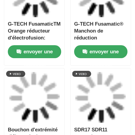
Bouchon d'extrémité
SDR17 SDR11
d'électrofusion pour
raccords
soudage de tuyaux,
électrofusionnels
manchon
ruban adhésif noir
envoyer une
envoyer une
d'électrofusion
pour soudage de
Fusamatic, ruban
tuyaux
demande
demande
adhésif