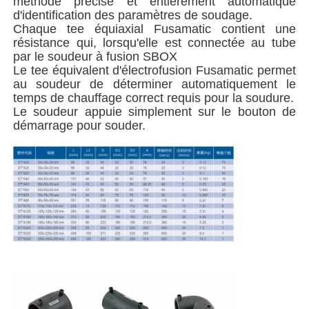
méthode précise et entièrement automatique
d'identification des paramètres de soudage.
Chaque tee équiaxial Fusamatic contient une
Appareils de serrage
résistance qui, lorsqu'elle est connectée au tube
par le soudeur à fusion SBOX
Le tee équivalent d'électrofusion Fusamatic permet
Armatures de transition
au soudeur de déterminer automatiquement le
temps de chauffage correct requis pour la soudure.
Le soudeur appuie simplement sur le bouton de
Machines de soudage par électrofusion
démarrage pour souder.
Outil de fusion des fesses
Outils à électrofusion
Accessoires de soudure bout à bout
Machine à extruder manuellement