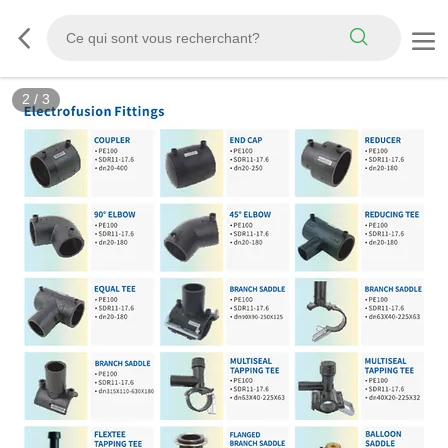
2
/
3