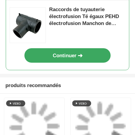
G-TECH FusamaticTM
G-TECH Fusamatic®
Orange réducteur
Manchon de
d'électrofusion:
réduction
connexions
électrofusion pour
envoyer une
envoyer une
intelligentes pour le
tuyaux de gaz en
gaz, l'eau, la
PEHD (avec
demande
demande
construction et les
bouchons d'extrémité
câbles
en plastique)