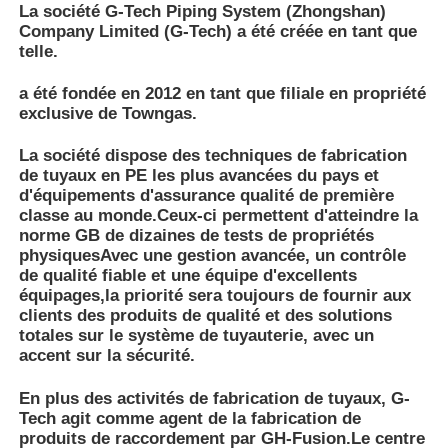
clients des produits de qualité et des solutions
totales sur le système de tuyauterie, avec un
accent sur la sécurité.
En plus des activités de fabrication de tuyaux, G-
Tech agit comme agent de la fabrication de
produits de raccordement par GH-Fusion.Le centre
logistique basé à Zhongshan avec les entrepôts
régionaux du nord-est de la Chine, l'est de la Chine
et la province du Sichuan soutiennent l'expansion
de l'entreprise et l'approvisionnement des clients à
travers un réseau géographique diversifié.
Nos valeurs fondamentales pour le développement
continu sont la responsabilité, l'innovation,
l'apprentissage continu, le leadership et le travail
en équipe.La société continuera à servir les clients
avec des fournitures de tuyauterie en PE de qualité
ainsi que des solutions totales sur le système de
tuyauterie en PE.Dans l'espoir d'être le premier
fournisseur et fournisseur de services de
tuyauterie en PE en Asie.