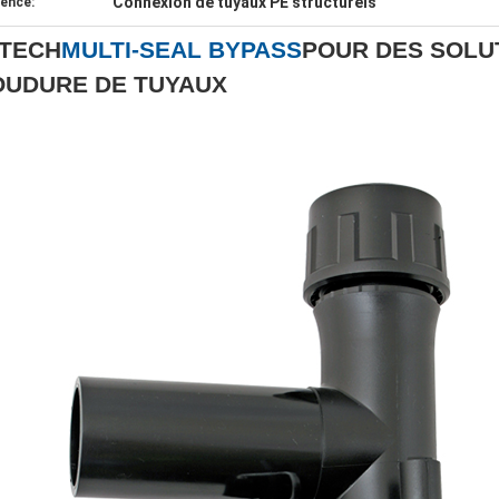
Connexion de tuyaux PE structurels
dence:
-TECH
MULTI-SEAL BYPASS
POUR DES SOLU
OUDURE DE TUYAUX