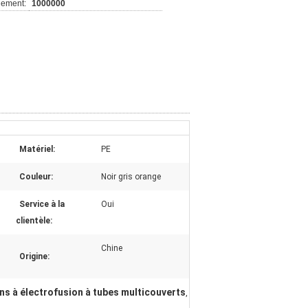
nement:
1000000
Matériel:
PE
Couleur:
Noir gris orange
Service à la
Oui
clientèle:
Chine
Origine:
ons à électrofusion à tubes multicouverts
,