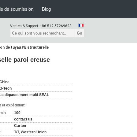
e de soumission
Blog
Ventes & Support：
86-512-57269628
Go
on de tuyau PE structurelle
elle paroi creuse
Chine
G-Tech
Le dépassement multi-SEAL
 et expédition:
min:
100
contact us
Carton
:
T/T, Western Union