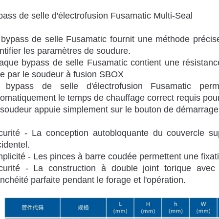
ass de selle d'électrofusion Fusamatic Multi-Seal
 bypass de selle Fusamatic fournit une méthode précis
ntifier les paramètres de soudure.
que bypass de selle Fusamatic contient une résistance
be par le soudeur à fusion SBOX
 bypass de selle d'électrofusion Fusamatic per
omatiquement le temps de chauffage correct requis pour
 soudeur appuie simplement sur le bouton de démarrage
curité - La conception autobloquante du couvercle s
identel.
plicité - Les pinces à barre coudée permettent une fixati
curité - La construction à double joint torique ave
nchéité parfaite pendant le forage et l'opération.