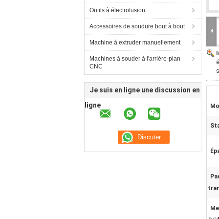
Outils à électrofusion
Accessoires de soudure bout à bout
Machine à extruder manuellement
Machines à souder à l'arrière-plan
é
CNC
s
Je suis en ligne une discussion en
ligne
Mo
St
Épa
Pa
tra
Me