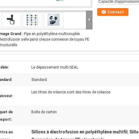
Capacité d'approvision
Contact
Image Grand :
Pipe en polyéthylène multicouplée
lectrofusion selle paroi creuse connexion de tuyau PE
tructurelle
dèle:
Le dépassement multi-SEAL
andard:
Standard
Les titres de créance sont des titres de créance.
isseur:
quet de
Boîte de carton
nsport:
Sillons à électrofusion en polyéthylène multifil
Sill
ttre en
,