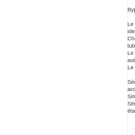
Byp
Le
ide
Cha
tu
Le
aut
Le
Sé
acc
Sim
Sé
éta