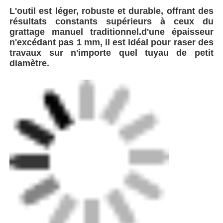
L'outil est léger, robuste et durable, offrant des
résultats constants supérieurs à ceux du
Visite d'usine
grattage manuel traditionnel.d'une épaisseur
n'excédant pas 1 mm, il est idéal pour raser des
travaux sur n'importe quel tuyau de petit
Contrôle de la qualité
diamètre.
Contact
Blog
Demande de soumission
machine de soudage par fusion à bout
Machine de soudage à bout de tuyau