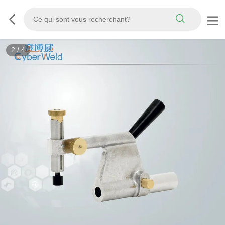
3
/
4