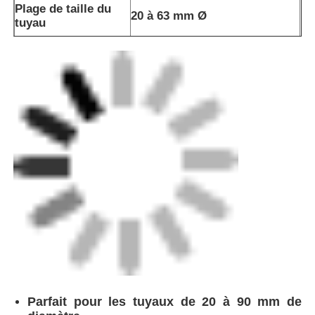
Plage de taille du
20 à 63 mm Ø
tuyau
Machine à extruder manuellement
Profondeur de
00,25 mm±0,05 mm
Machines à souder à l'arrière-plan CNC
coupe
Parfait pour les tuyaux de 20 à 90 mm de