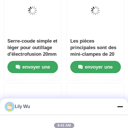
Serre-coude simple et
Les pièces
léger pour outillage
principales sont des
d'électrofusion 20mm
mini-clampes de 20
- 32mm
mm à 63 mm pour les
envoyer une
envoyer une
tuyaux HDPE.
demande
demande
Lily Wu
9:41 AM