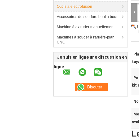
Outils à électrofusion
Accessoires de soudure bout à bout
Machine à extruder manuellement
1
Machines à souder à l'arrière-plan
CNC
Pla
Je suis en ligne une discussion en
tuy
ligne
Po
kit
No
Me
évi
L