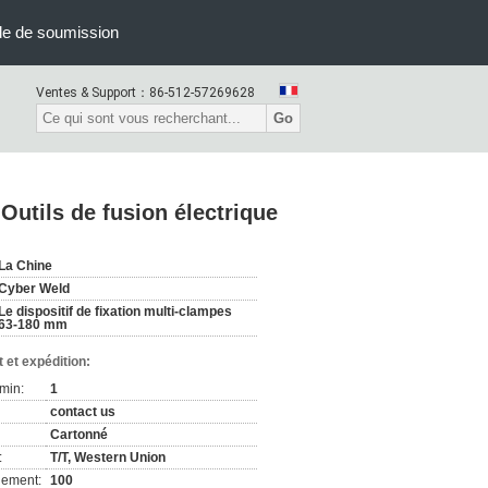
e de soumission
Ventes & Support：
86-512-57269628
Go
Outils de fusion électrique
La Chine
Cyber Weld
Le dispositif de fixation multi-clampes
63-180 mm
 et expédition:
min:
1
contact us
Cartonné
:
T/T, Western Union
nement:
100