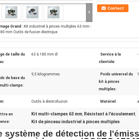
Contact
Image Grand :
Kit industriel à pinces multiples 63 mm -
80 mm Outils de fusion électrique
ge de taille du
63 à 180 mm Ø
Service à la
-
au:
clientèle:
9,5 kilogrammes
Poids universel du
1
ids de base du
kit à pinces
 multi-clamps:
multiples:
m:
Outils à électrofusion
Matériel:
a
Kit multi-clampes 63 mm
Résistant à l'écoulement
ttre en
,
,
Kit de pinceau industriel à pinces multiples
dence:
e système de détection de l'émiss