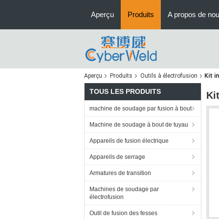
Aperçu
Produits
A propos de no
Aperçu
Produits
Outils à électrofusion
Kit i
TOUS LES PRODUITS
Ki
machine de soudage par fusion à bout
Machine de soudage à bout de tuyau
Appareils de fusion électrique
Appareils de serrage
Armatures de transition
Machines de soudage par
électrofusion
Outil de fusion des fesses