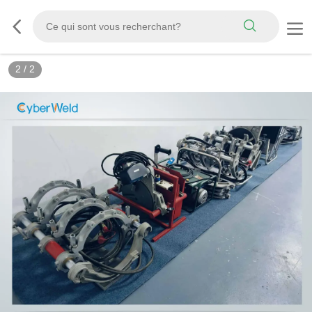
2
/
2