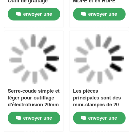
demande
demande
Outils de grattage
Uniprep 1 Outil rotatif
rotatifs à
de raclage Outillage
électrofusion 20 mm -
d'électrofusion Acier
63 mm
inoxydable
envoyer une
envoyer une
Aluminium
demande
demande
Aperçu
Au sujet de nous
Contactez-nous
Desktop Site
Plan du site