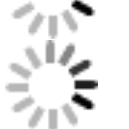
Emballage: boîtier en contreplaqué jusqu'au
niveau d'exportation pour les machines, carton
standard pour les pièces mineures.