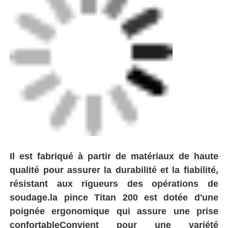
Il est fabriqué à partir de matériaux de haute
qualité pour assurer la durabilité et la fiabilité,
Visite d'usine
résistant aux rigueurs des opérations de
soudage.la pince Titan 200 est dotée d'une
poignée ergonomique qui assure une prise
Contrôle de la qualité
confortableConvient pour une variété
d'applications de soudage, cette pince est un
Contact
outil essentiel pour les professionnels de
l'industrie des tuyaux.
Blog
Demande de soumission
machine de soudage par fusion à bout
Machine de soudage à bout de tuyau