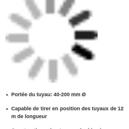
Construction robuste avec double pince
Les bandes à action rapide "tire et
remorque"
Pas besoin de doublure
Plage de taille du tuyau
40 à 200 mm Ø