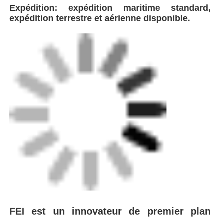
FEI est un innovateur de premier plan
dans la production d'équipements de
soudage hautes performances, dont le
siège est stratégiquement situé près de
Shanghai, en Chine.Nous assurons une
logistique efficace et une livraison
transparente aux clients du monde
entier.En tant qu'entreprise axée sur la
technologie spécialisée dans les solutions
de soudage de pipelines en plastique,la
société intègre des technologies de pointe
mondiales pour développer et fabriquer
une gamme complète d'équipements, y
compris la fusion automatique des fesses.