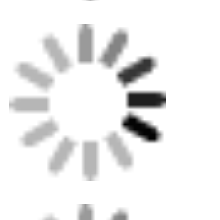
Machine à extruder manuellement
Machines à souder à l'arrière-plan CNC
Portée du tuyau: 40-200 mm Ø
Capable de tirer en position des tuyaux de 12
m de longueur