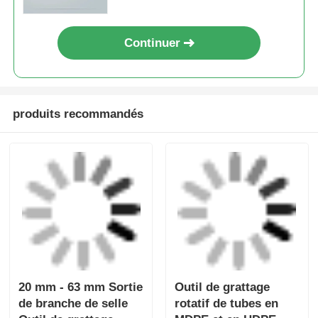
de branche de selle
rotatif de tubes en
Outil de grattage
MDPE et en HDPE
rotatif Outil de
Outils de
envoyer une
envoyer une
électrofusion
électrofusion légers
demande
demande
Serre-coude simple et
Les pièces
léger pour outillage
principales sont des
d'électrofusion 20mm
mini-clampes de 20
- 32mm
mm à 63 mm pour les
envoyer une
envoyer une
tuyaux HDPE.