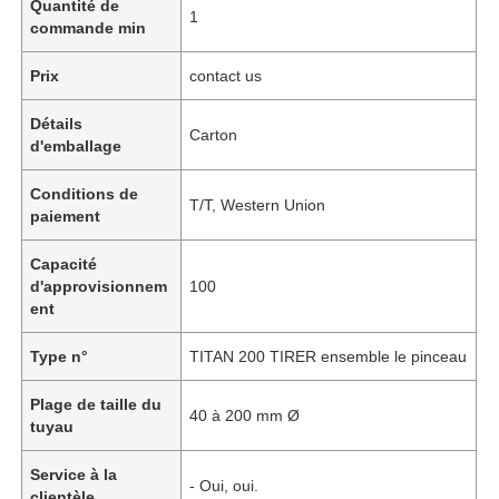
Quantité de
1
commande min
Prix
contact us
Détails
Carton
d'emballage
Conditions de
T/T, Western Union
paiement
Capacité
d'approvisionnem
100
ent
Type n°
TITAN 200 TIRER ensemble le pinceau
Plage de taille du
40 à 200 mm Ø
tuyau
Service à la
- Oui, oui.
clientèle