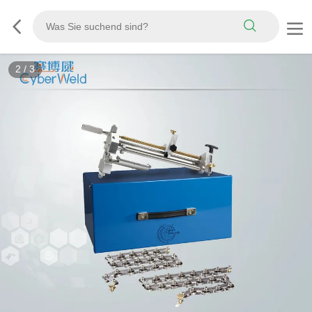
3
/
3