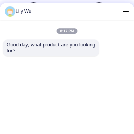
Qualität
Schweißmaschine zur
Schmelzschweißmaschine
China Fabrik.Copyright
Lily Wu
© 2026 Fusion Equipment International Company
Limited. All Rights Reserved.
8:17 PM
Good day, what product are you looking 
for?