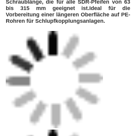
Schraublänge, die für alle SDR-Pfeifen von 63
bis 315 mm geeignet ist.Ideal für die
Vorbereitung einer längeren Oberfläche auf PE-
Fabrik Tour
Rohren für Schlupfkopplungsanlagen.
Qualitätskontrolle
Kontakt
Blog
Referenzen
UNIPREPTM 4XL
Modell
Schweißmaschine zur Schmelzschweißmaschine
Rotationsschraubwerkzeug
Maschine zum Schweißen von Rohrrücken
Koppelgrößenbereich
63-315 mm Ø / 2"-12" IPSØ