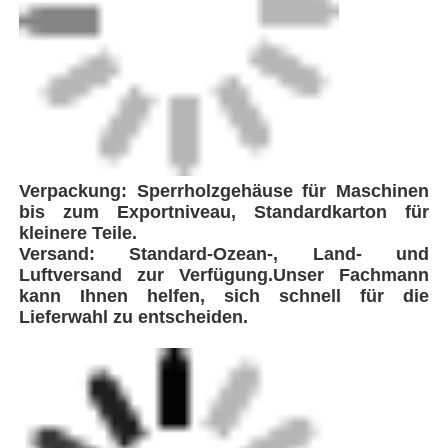
FEI ist ein führender Innovator in der
Produktion von Hochleistungsschweißgeräten
mit strategischem Hauptsitz in der Nähe von
Shanghai, China.Wir sorgen für effiziente
Logistik und nahtlose Lieferung an Kunden
weltweit.Als technologieorientiertes
Unternehmen, das sich auf Schweißlösungen
für Kunststoffrohrleitungen spezialisiert
hat,Das Unternehmen integriert weltweit