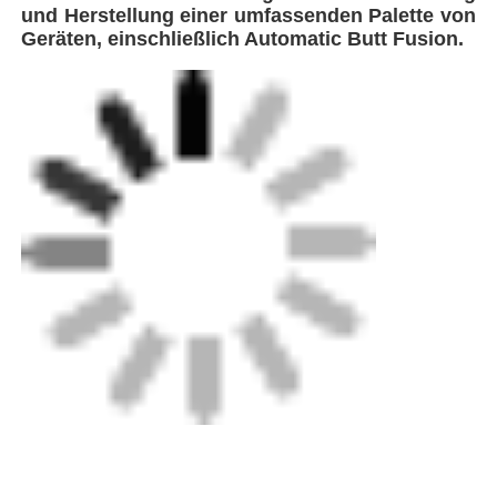
Umbauten:
Rotationsschraubwerkzeug
Elektrofusionswerkzeuge
Elektrofusionsklemme
Erhalten Sie den besten Preis für
Uniprep 4XL
Rotationsschraubwerkzeug
Elektrofusionswerkzeug