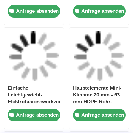
Elektrofusions-
Uniprep 1
Rotationsschraubwerkzeuge
Drehschraubwerkzeug
20 mm - 63 mm
Elektrofusionswerkzeug
Multiscrape Kit
Edelstahl Aluminium
Anfrage absenden
Anfrage absenden
Startseite
Über uns
Kontakt
Desktop Site
Sitemap
Privacy policy