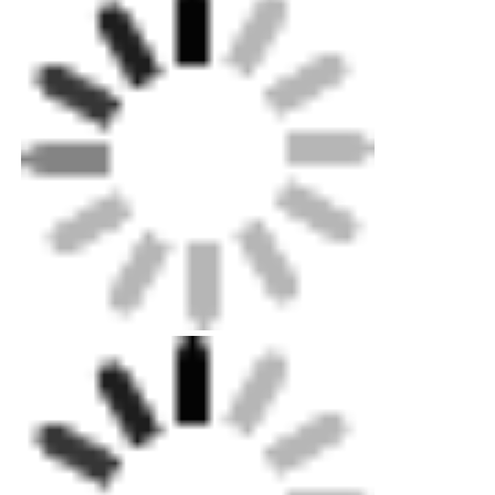
Verpackung: Sperrholzgehäuse für Maschinen
bis zum Exportniveau, Standardkarton für
kleinere Teile.
Versand: Standard-Ozean-, Land- und
Luftversand zur Verfügung.Unser Fachmann
kann Ihnen helfen, sich schnell für die
Lieferwahl zu entscheiden.