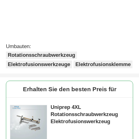
Fortsetzen
Empfohlene Produkte
20mm - 63mm
MDPE- und HDPE-
Sattelanschluss-
Rohr-