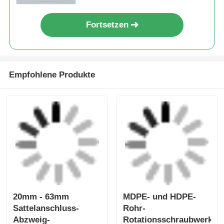
Abzweig-
Rotationsschraubwerkze
Rotationsschabwerkzeug
Leichtgewichts-
Anfrage absenden
Anfrage absenden
Elektroschweißwerkzeug
Elektrofusionswerkzeug
Einfache
Hauptelemente Mini-
Leichtgewicht-
Klemme 20 mm - 63
Elektrofusionswerkzeuge
mm HDPE-Rohr-
Ellenbogenklemme 20
Elektrofusionswerkzeuge
Anfrage absenden
Anfrage absenden
mm - 32 mm