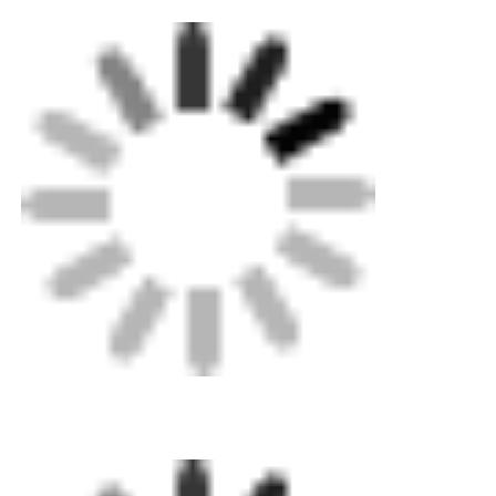
Fabrik Tour
Qualitätskontrolle
Kontakt
Blog
Referenzen
Schweißmaschine zur Schmelzschweißmaschine
Maschine zum Schweißen von Rohrrücken