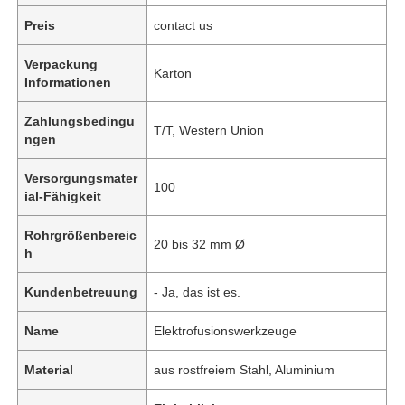
Preis
contact us
Verpackung
Karton
Informationen
Zahlungsbedingu
T/T, Western Union
ngen
Versorgungsmater
100
ial-Fähigkeit
Rohrgrößenbereic
20 bis 32 mm Ø
h
Kundenbetreuung
- Ja, das ist es.
Name
Elektrofusionswerkzeuge
Material
aus rostfreiem Stahl, Aluminium