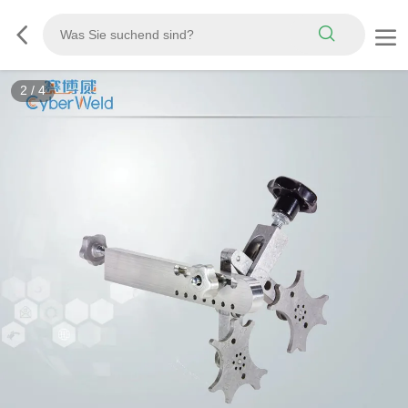
3
/
4