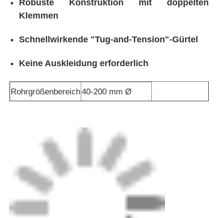
Verpackung: Sperrholzgehäuse für Maschinen
bis zum Exportniveau, Standardkarton für
kleinere Teile.