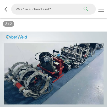
2
/
2