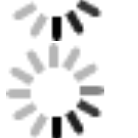
Versand: Standard-Ozean-, Land- und
Luftversand zur Verfügung.Unser Fachmann
kann Ihnen helfen, sich schnell für die
Lieferwahl zu entscheiden.