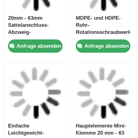
Startseite
Über uns
Kontakt
Desktop Site
Sitemap
Privacy policy
Qualität
Schweißmaschine zur
Schmelzschweißmaschine
China Fabrik.Copyright
© 2026 Fusion Equipment International Company
Limited. All Rights Reserved.