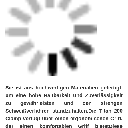
Sie ist aus hochwertigen Materialien gefertigt,
um eine hohe Haltbarkeit und Zuverlässigkeit
Fabrik Tour
zu gewährleisten und den strengen
Schweißverfahren standzuhalten.Die Titan 200
Clamp verfügt über einen ergonomischen Griff,
Qualitätskontrolle
der einen komfortablen Griff bietetDiese
Klemme eignet sich für eine Vielzahl von
Kontakt
Schweißanwendungen und ist ein
unverzichtbares Werkzeug für Fachleute in der
Blog
Rohrindustrie.
Referenzen
Schweißmaschine zur Schmelzschweißmaschine
Maschine zum Schweißen von Rohrrücken