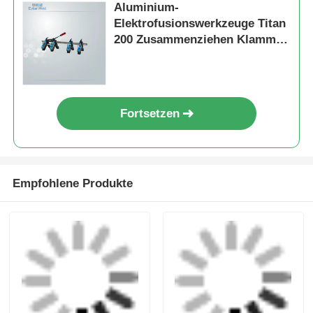
Elektrofusionswerkzeuge
mm HDPE-Rohr-
Ellenbogenklemme 20
Elektrofusionswerkzeuge
Anfrage absenden
Anfrage absenden
mm - 32 mm
Elektrofusions-
Uniprep 1
Rotationsschraubwerkzeuge
Drehschraubwerkzeug
20 mm - 63 mm
Elektrofusionswerkzeug
Multiscrape Kit
Edelstahl Aluminium
Anfrage absenden
Anfrage absenden