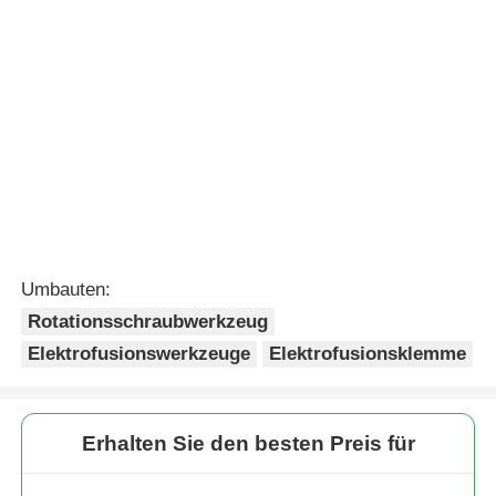
20mm - 63mm
MDPE- und HDPE-
Sattelanschluss-
Rohr-
Abzweig-
Rotationsschraubwerkze
Rotationsschabwerkzeug
Leichtgewichts-
Anfrage absenden
Anfrage absenden
Elektroschweißwerkzeug
Elektrofusionswerkzeug
Einfache
Hauptelemente Mini-
Leichtgewicht-
Klemme 20 mm - 63