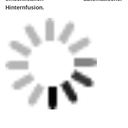
Umbauten:
Rotationsschraubwerkzeug
Elektrofusionswerkzeuge
Elektrofusionsklemme
Erhalten Sie den besten Preis für