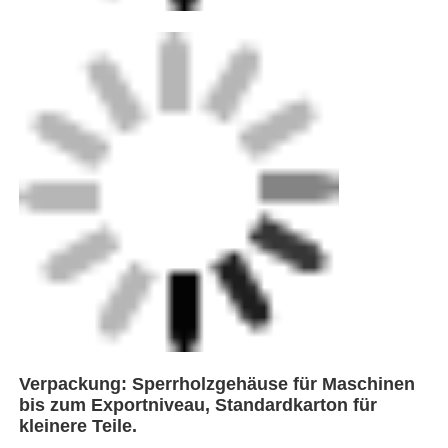
FEI ist ein führender Innovator in der
Produktion von
Hochleistungsschweißgeräten mit
strategischem Hauptsitz in der Nähe von
Shanghai, China.Wir sorgen für effiziente
Logistik und nahtlose Lieferung an
Kunden weltweit.Als
technologieorientiertes Unternehmen, das
sich auf Schweißlösungen für
Kunststoffrohrleitungen spezialisiert
hat,Das Unternehmen integriert weltweit
fortgeschrittene Technologien zur
Entwicklung und Herstellung einer
umfassenden Palette von Geräten,