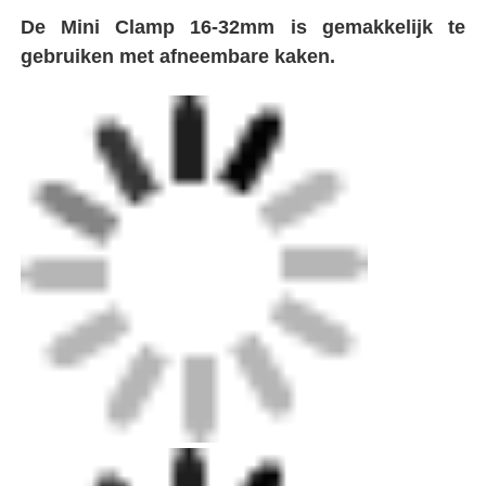
De Mini Clamp 16-32mm is gemakkelijk te
gebruiken met afneembare kaken.
Fabrieksreis
Kwaliteitscontrole
Contacteer ons
Blog
Vraag een offerte aan
met een vermogen van niet meer dan 50 W
Pipe Butt Welding Machine