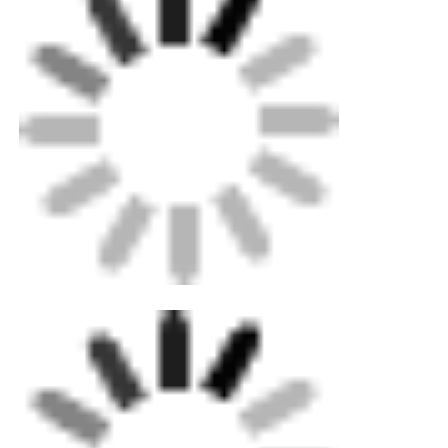
Elektrofusiebevestigingen
Spigotbevestigingen
Overgangsinstallaties
Elektroveldmachines
Butt Fusion Tool
Elektrofusiewerktuigen
Achterstel Fusion Accessoires