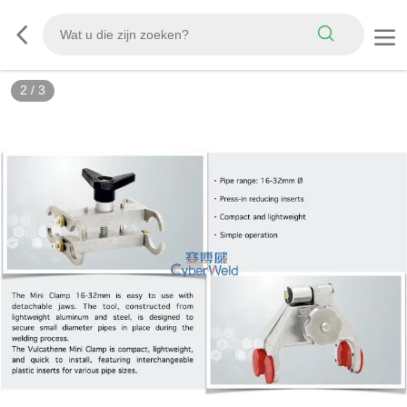
3
/
3