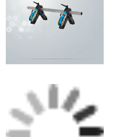
Thuis
De klem is gemaakt van hoogwaardige
materialen om duurzaamheid en
Producten
betrouwbaarheid te garanderen.Het compacte
ontwerp maakt het ook gemakkelijk te
Over ons
vervoeren en op te slaanDe Strap Clamp 200