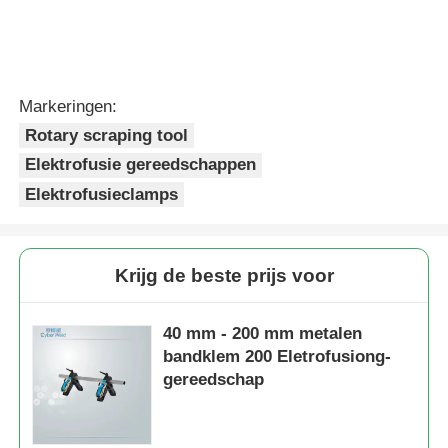
Doorgaan
Geadviseerde Producten
20mm - 63mm Zadel
MDPE- en HDPE-
T-stuk Uitlaat
buizen roterende
Draaiende Schraper
schrapergereedschap