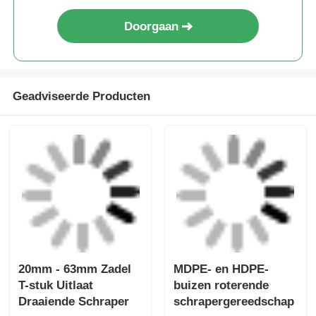
Gereedschap Elektro-
lichtgewicht
Aanvraag sturen
Aanvraag sturen
fusie Gereedschap
elektrofusiegereedschap
Eenvoudige
Mains Mini Clamp
Lichtgewicht Elektro-
20mm - 63mm HDPE
lasgereedschap
Pipe Electrofusion
Elleboogklem 20mm -
Tooling
Aanvraag sturen
Aanvraag sturen
32mm