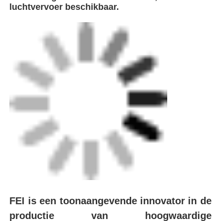
productie van hoogwaardige
lasapparatuur, strategisch gevestigd in de
buurt van Shanghai, China.We zorgen voor
efficiënte logistiek en naadloze levering
aan klanten wereldwijd.Als
technologiebedrijf dat gespecialiseerd is
in plastic pijpleidingsoplossingen,Het
bedrijf integreert wereldwijde
geavanceerde technologieën om een
uitgebreid assortiment apparatuur te
ontwikkelen en te produceren., inclusief
automatische kontfusie.