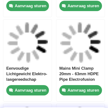
Elektrofusie Rotary
Uniprep 1 Rotary
Scraping Tooling 20
Scraping Tool
mm - 63 mm
Electrofusion Tooling
Multiscrape Kit
Roestvrij staal
Aanvraag sturen
Aanvraag sturen
Aluminium
Thuis
Ongeveer ons
Contacteer ons
Desktop Site
Sitemap
Privacybeleid
Kwaliteit
met een vermogen van niet meer dan 50