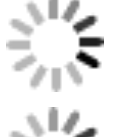
Machines voor het lassen met een CNC-systeem
Pijpbereik: 40-200 mm Ø
Snel te installeren en gemakkelijk te
gebruiken
Verkrijgbaar in enkelvoudige of
dubbelvoudige klemmen (met 2 klemmen aan
elke zijde)