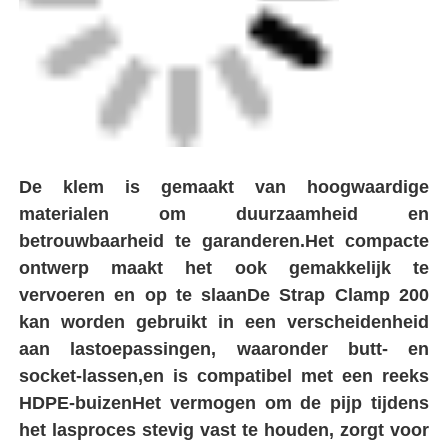
kan worden gebruikt in een verscheidenheid
aan lastoepassingen, waaronder butt- en
Fabrieksreis
socket-lassen,en is compatibel met een reeks
HDPE-buizenHet vermogen om de pijp tijdens
Kwaliteitscontrole
het lasproces stevig vast te houden, zorgt voor
nauwkeurige en consistente lasresultaten.
Contacteer ons
Vraag een offerte aan
met een vermogen van niet meer dan 50 W
Pipe Butt Welding Machine
Elektrofusiebevestigingen