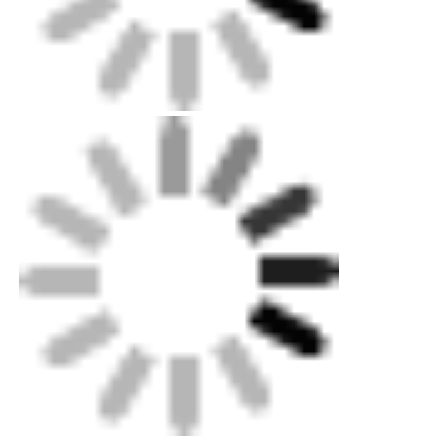
Verpakking: tegenlaag voor machines tot
exportniveau, standaard karton voor kleinere
onderdelen.