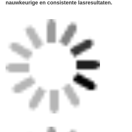
Spigotbevestigingen
Overgangsinstallaties
Elektroveldmachines
Butt Fusion Tool
Elektrofusiewerktuigen
Achterstel Fusion Accessoires
Handmatige extrudermachine