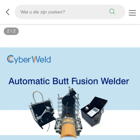
2
/
2