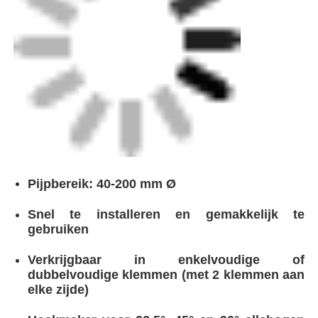
Hoekmaker voor 22,5°, 45° en 90° ellebogen
beschikbaar
Snelwerkende banden voor trek- en spanning
Geen voering vereist
Grootte van de buis
40-200 mm Ø