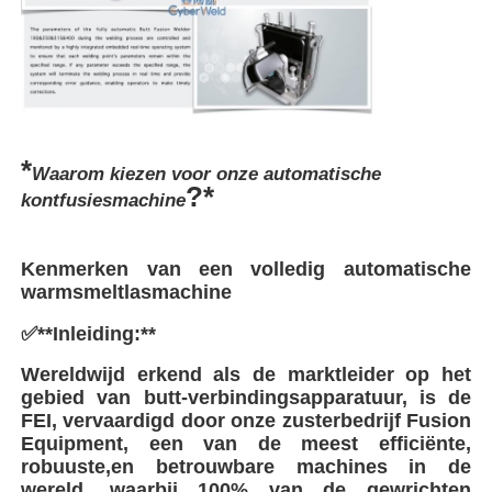
Fabrieksreis
Kwaliteitscontrole
*
Waarom kiezen voor onze automatische
?*
kontfusiesmachine
Contacteer ons
Kenmerken van een volledig automatische
Vraag een offerte aan
warmsmeltlasmachine
✅**Inleiding:**
met een vermogen van niet meer dan 50 W
Wereldwijd erkend als de marktleider op het
gebied van butt-verbindingsapparatuur, is de
Pipe Butt Welding Machine
FEI, vervaardigd door onze zusterbedrijf Fusion
Equipment, een van de meest efficiënte,
robuuste,en betrouwbare machines in de
Elektrofusiebevestigingen
wereld, waarbij 100% van de gewrichten