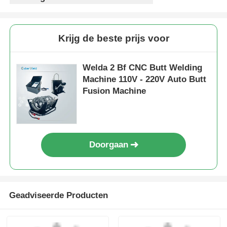
Automatische HDPE /
Automatische CNC
PP-buis-fusie-
Butt Welding Machine
apparatuur met hoge
Hoogwaardige
prestaties 110V - 220V
prestaties voor het
Aanvraag sturen
Aanvraag sturen
lassen van HDPE /
PP-buizen