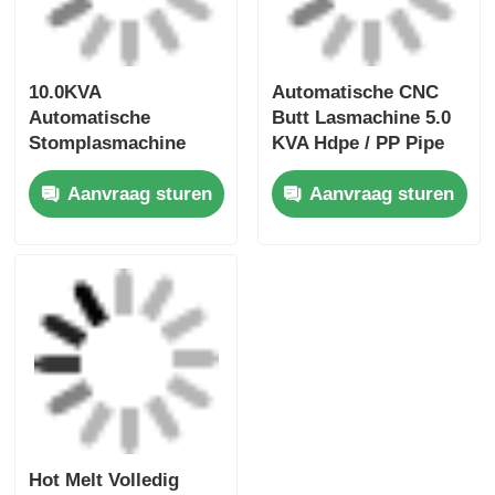
Hot Melt Volledig
Automatische Butt
Fusion Machine PP
PE HDPE Pipe
Aanvraag sturen
Welding Machine
Thuis
Ongeveer ons
Contacteer ons
Desktop Site
Sitemap
Privacybeleid
Kwaliteit
met een vermogen van niet meer dan 50
W
China Fabriek.Copyright © 2026 Fusion
Equipment International Company Limited. All
Rights Reserved.