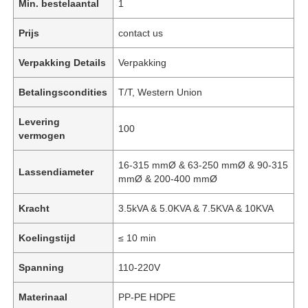
Min. bestelaantal
1
Prijs
contact us
Verpakking Details
Verpakking
Betalingscondities
T/T, Western Union
Levering
100
vermogen
16-315 mmØ & 63-250 mmØ & 90-315
Lassendiameter
mmØ & 200-400 mmØ
Kracht
3.5kVA & 5.0KVA & 7.5KVA & 10KVA
Koelingstijd
≤ 10 min
Spanning
110-220V
Materinaal
PP-PE HDPE