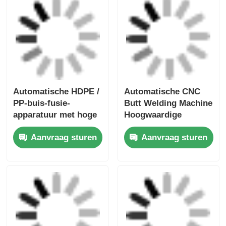
10.0KVA
Automatische CNC
Automatische
Butt Lasmachine 5.0
Stomplasmachine
KVA Hdpe / PP Pipe
voor PP / HDPE Pijp
Butt Fusion
Aanvraag sturen
Aanvraag sturen
Lasmachine