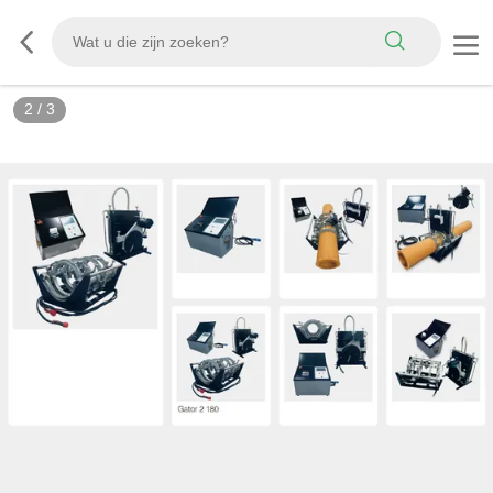
3
/
3