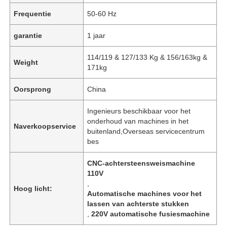
Frequentie
50-60 Hz
garantie
1 jaar
114/119 & 127/133 Kg & 156/163kg &
Weight
171kg
Oorsprong
China
Ingenieurs beschikbaar voor het
onderhoud van machines in het
Naverkoopservice
buitenland,Overseas servicecentrum
bes
CNC-achtersteensweismachine
110V
,
Hoog licht:
Automatische machines voor het
lassen van achterste stukken
,
220V automatische fusiesmachine