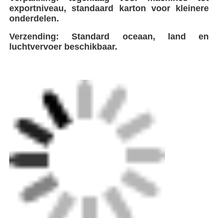
exportniveau, standaard karton voor kleinere
onderdelen.
Verzending: Standard oceaan, land en
luchtvervoer beschikbaar.
FEI is een toonaangevende innovator op het
gebied van de productie van hoogwaardig
laswerk
De Commissie heeft de Commissie
verzocht om een verslag uit te brengen over de
resultaten van de evaluatie van de resultaten
van het onderzoek.
We zorgen voor een
efficiënte logistiek en naadloze levering
naar
Als technologiebedrijf dat gespecialiseerd
is in plastic pijpleidingen
Het bedrijf integreert
wereldwijde geavanceerde technologieën om
de
ontwikkelen en vervaardigen van een