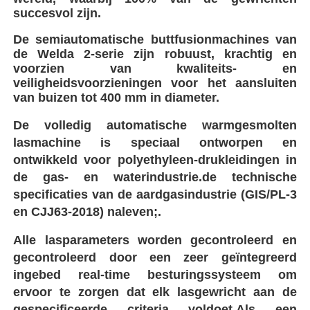
succesvol zijn.
Spigotbevestigingen
De semiautomatische buttfusionmachines van
de Welda 2-serie zijn robuust, krachtig en
voorzien van kwaliteits- en
Overgangsinstallaties
veiligheidsvoorzieningen voor het aansluiten
van buizen tot 400 mm in diameter.
Elektroveldmachines
De volledig automatische warmgesmolten
lasmachine is speciaal ontworpen en
ontwikkeld voor polyethyleen-drukleidingen in
Butt Fusion Tool
de gas- en waterindustrie.de technische
specificaties van de aardgasindustrie (GIS/PL-3
en CJJ63-2018) naleven;.
Elektrofusiewerktuigen
Alle lasparameters worden gecontroleerd en
Achterstel Fusion Accessoires
gecontroleerd door een zeer geïntegreerd
ingebed real-time besturingssysteem om
ervoor te zorgen dat elk lasgewricht aan de
Handmatige extrudermachine
gespecificeerde criteria voldoet.Als een