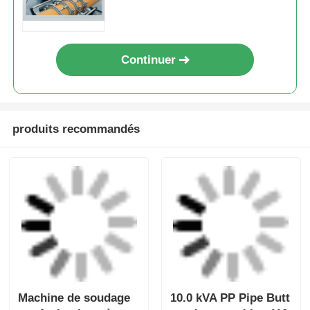
produits recommandés
Machine de soudage
10.0 kVA PP Pipe Butt
par fusion bout à
soudage machine 110
bout automatique de
- 220V équipement de
10,0 kVA pour tuyaux
soudage automatique
envoyer une
envoyer une
en PEHD et PP
de tuyaux