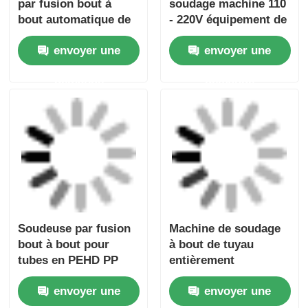
demande
demande
Soudeuse par fusion
Machine de soudage
bout à bout pour
à bout de tuyau
tubes en PEHD PP
entièrement
Automatique 5,0 kVA
automatique 50 Hz
envoyer une
envoyer une
Diamètre de soudure
HDPE PP Pipe Butt
63mm - 180mm
Fusion Joint Machine
demande
demande