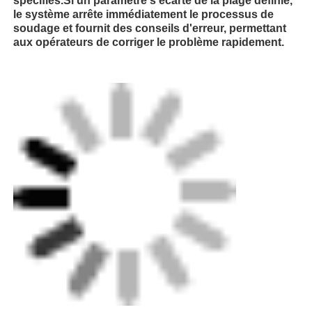
spécifiés.Si un paramètre s'écarte de la plage définie,
le système arrête immédiatement le processus de
soudage et fournit des conseils d'erreur, permettant
Visite d'usine
aux opérateurs de corriger le problème rapidement.
Contrôle de la qualité
Contact
Demande de soumission
machine de soudage par fusion à bout
Machine de soudage à bout de tuyau
• les personnes âgées
Cycle automatique des joints
Appareils de fusion électrique