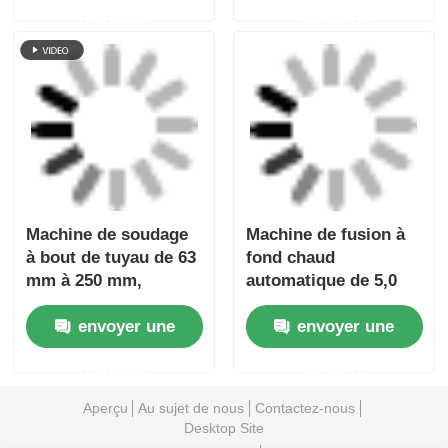
Machine de soudage
Machine de fusion à
à bout de tuyau de 63
fond chaud
mm à 250 mm,
automatique de 5,0
soudeur automatique
KVA pour souder des
envoyer une
envoyer une
de tuyaux de 5,0 kVA
tuyaux en PP PE
HDPE
demande
demande
Aperçu
Au sujet de nous
Contactez-nous
Desktop Site
Plan du site
Politique en matière de protection de la vie privée
Qualité
machine de soudage par fusion à bout
Usine De Chine.Copyright © 2026 Fusion