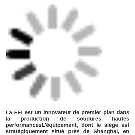
La FEI est un innovateur de premier plan dans
la production de soudures hautes
performances
L'équipement, dont le siège est
stratégiquement situé près de Shanghai, en
Chine.
Nous assurons une logistique efficace et
une livraison sans heurts aux principaux
centres maritimes du monde.
En tant
qu'entreprise axée sur la technologie
spécialisée dans les pipelines en