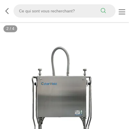
2
/
4