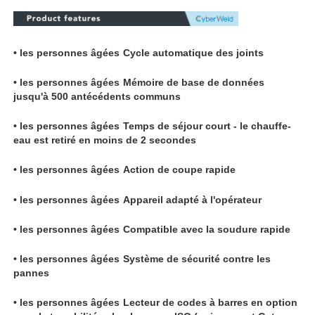
• les personnes âgées
Mémoire de base de données
jusqu'à 500 antécédents communs
Appareils de serrage
• les personnes âgées
Temps de séjour court - le chauffe-
eau est retiré en moins de 2 secondes
Armatures de transition
• les personnes âgées
Action de coupe rapide
Machines de soudage par électrofusion
• les personnes âgées
Appareil adapté à l'opérateur
• les personnes âgées
Compatible avec la soudure rapide
Outil de fusion des fesses
• les personnes âgées
Système de sécurité contre les
pannes
Outils à électrofusion
• les personnes âgées
Lecteur de codes à barres en option
pour la traçabilité selon la norme ISO (uniquement Gator
250, 315 et 400)
Accessoires de soudure bout à bout
Machine à extruder manuellement