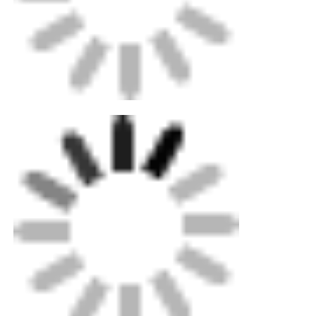
Elektrofusionsbefestigungen
Ausrüstung für Spitzen
Übergangsfittings
Schweißmaschinen für Elektrofusionsschweißen
Butt-Fusion-Tool
Elektrofusionswerkzeuge
Zubehör für Butt Fusion