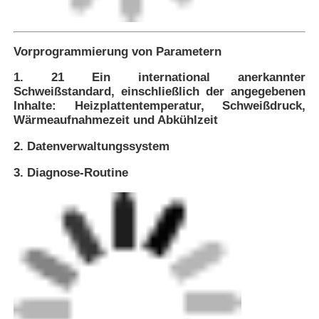
Fabrik Tour
Vorprogrammierung von Parametern
1. 21 Ein international anerkannter
Qualitätskontrolle
Schweißstandard, einschließlich der angegebenen
Inhalte: Heizplattentemperatur, Schweißdruck,
Wärmeaufnahmezeit und Abkühlzeit
Kontakt
2. Datenverwaltungssystem
3. Diagnose-Routine
Blog
Referenzen
Schweißmaschine zur Schmelzschweißmaschine
Maschine zum Schweißen von Rohrrücken