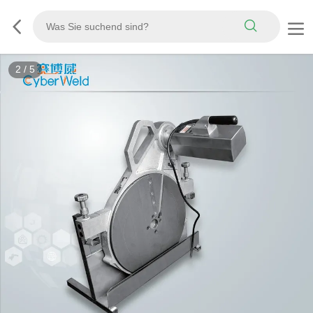
3
/
5