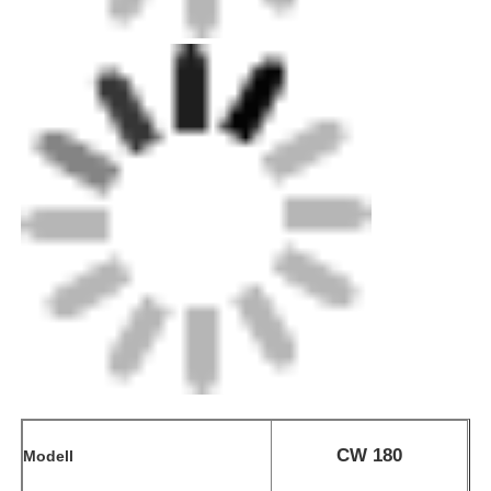
Manuelle Extrudermaschine
CNC-Stumpfschweißmaschine
CW 180
Modell