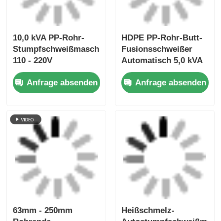
Schweißmaschine 5,0
5,0 KVA PP PE HDPE
kVA Automatischer
Rohrschweißmaschine
Anfrage absenden
Anfrage absenden
Rohrschweißer
Startseite
Über uns
Kontakt
Desktop Site
Sitemap
Privacy policy
Qualität
Schweißmaschine zur
Schmelzschweißmaschine
China Fabrik.Copyright
© 2026 Fusion Equipment International Company
Limited. All Rights Reserved.