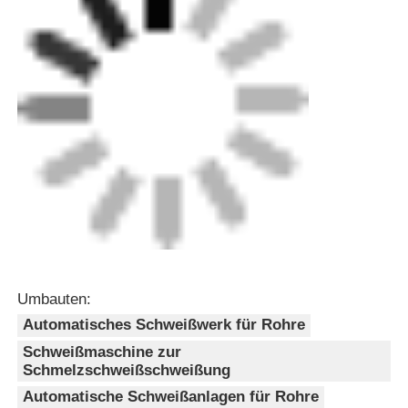
Erhalten Sie den besten Preis für
Vollautomatische Rohrende-
Schweißmaschine 50Hz HDPE
PP Stumpfschweißmaschine
Fortsetzen
Empfohlene Produkte