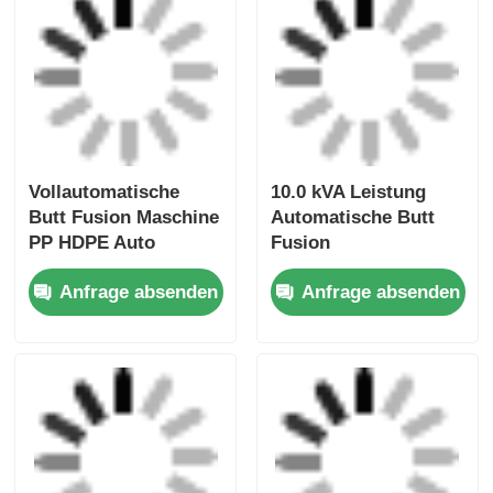
10,0 kVA PP-Rohr-
HDPE PP-Rohr-Butt-
Stumpfschweißmaschine
Fusionsschweißer
110 - 220V
Automatisch 5,0 kVA
Automatisches
63 mm - 180 mm
Anfrage absenden
Anfrage absenden
Rohrschweißgerät
Schweißdurchmesser
63mm - 250mm
Heißschmelz-
Rohrende-
Autostumpfschweißmasc