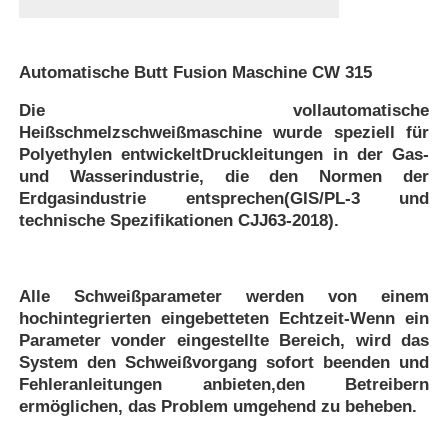
Automatische Butt Fusion Maschine CW 315
Die vollautomatische
Heißschmelzschweißmaschine wurde speziell für
Polyethylen entwickelt
Druckleitungen in der Gas-
und Wasserindustrie, die den Normen der
Erdgasindustrie entsprechen
(GIS/PL-3 und
technische Spezifikationen CJJ63-2018).
Alle Schweißparameter werden von einem
Startseite
hochintegrierten eingebetteten Echtzeit-
Wenn ein
Parameter von
der eingestellte Bereich, wird das
System den Schweißvorgang sofort beenden und
Produkte
Fehleranleitungen anbieten,
den Betreibern
ermöglichen, das Problem umgehend zu beheben.
Über uns