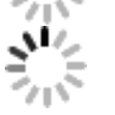
Bis zum Export-Niveau
Verpackung:
Sperrholzgehäuse für Maschinen,
Standardkarton für kleinere Teile.
Standard-Ozean-, Land- und
Versand:
Luftversand verfügbar.