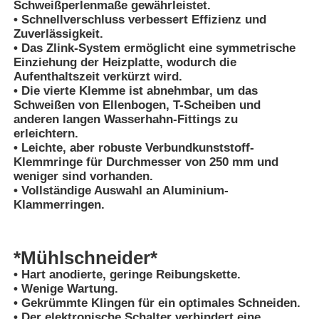
Schweißperlenmaße gewährleistet.
• Schnellverschluss verbessert Effizienz und
Zuverlässigkeit.
Elektrofusionsbefestigungen
• Das Zlink-System ermöglicht eine symmetrische
Einziehung der Heizplatte, wodurch die
Aufenthaltszeit verkürzt wird.
Ausrüstung für Spitzen
• Die vierte Klemme ist abnehmbar, um das
Schweißen von Ellenbogen, T-Scheiben und
anderen langen Wasserhahn-Fittings zu
Übergangsfittings
erleichtern.
• Leichte, aber robuste Verbundkunststoff-
Klemmringe für Durchmesser von 250 mm und
Schweißmaschinen für Elektrofusionsschweißen
weniger sind vorhanden.
• Vollständige Auswahl an Aluminium-
Klammerringen.
Butt-Fusion-Tool
*Mühlschneider*
Elektrofusionswerkzeuge
• Hart anodierte, geringe Reibungskette.
• Wenige Wartung.
• Gekrümmte Klingen für ein optimales Schneiden.
Zubehör für Butt Fusion
• Der elektronische Schalter verhindert eine