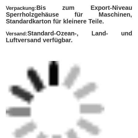
FEI ist ein führender Innovator in der
Produktion von
Hochleistungsschweißsystemen
Ein weiterer
wichtiger Punkt ist, daß die Kommission in
diesem Zusammenhang die
Wir sorgen für eine
effiziente Logistik und eine nahtlose
Lieferung
Als technologieorientiertes
Unternehmen, das sich auf Plastikpipelines
spezialisiert hat,
Das Unternehmen integriert
weltweit fortschrittliche Technologien,
um
Entwicklung und Herstellung einer
umfassenden Palette von Geräten
einschließlich
Automatische Hintern-Fusion.