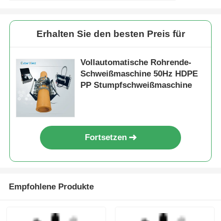
Vollautomatische
10.0 kVA Leistung
Butt Fusion Maschine
Automatische Butt
PP HDPE Auto
Fusion
Rohrschweißer 110V -
Schweißmaschine für
Anfrage absenden
Anfrage absenden
220V
HDPE PP Rohr