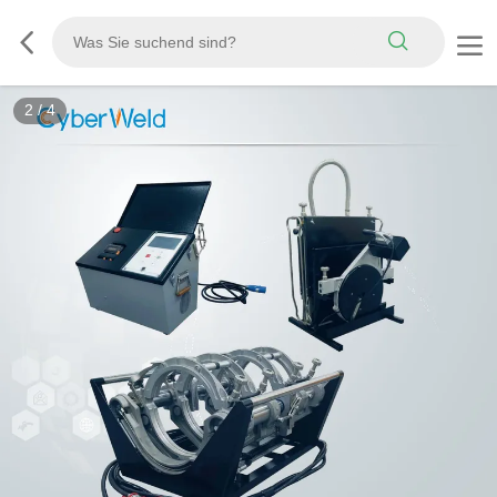
2
/
4