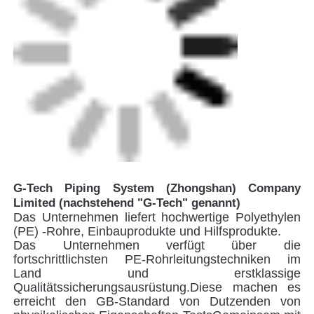
physikalischen Eigenschaften TestsGemeinsam mit
dem fortschrittlichen Management, der
zuverlässigen Qualitätskontrolle und einem Team
von exzellenten Crewmitgliedern,Die Priorität wird
immer sein, den Kunden qualitativ hochwertige
Produkte und Gesamtlösungen für das Rohrsystem
zur Verfügung zu stellen., mit Schwerpunkt auf
Sicherheit.
Neben der Rohrherstellung fungiert G-Tech auch
als Vertreter für die Herstellung von
Fittingprodukten durch GH-Fusion.Zhongshan-
basierte Logistikzentrum zusammen mit den
regionalen Lagerhallen in Nordostchina, Ostchina
und die Provinz Sichuan unterstützen die
Expansion des Geschäfts und die Versorgung von
Kunden in einem vielfältigen geografischen
Netzwerk.
Unsere Kernwerte für die kontinuierliche
Entwicklung sind Rechenschaftspflicht, Innovation,
kontinuierliches Lernen, Führung und
Teamarbeit.Das Unternehmen wird weiterhin die
Kunden mit der Lieferung von hochwertigen PE-