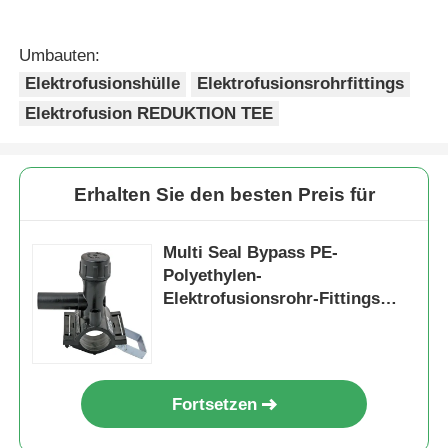
Empfohlene Produkte
G-TECH Fusamatic™
G-TECH Fusamatic®
Orange
Elektrofusionsreduktions
Elektroschweißmuffe
für HDPE-Gasrohre
Reduzierend:
(mit Kunststoff-
Anfrage absenden
Anfrage absenden
Intelligente
Endkappen)
Verbindungen für
Gas, Wasser, Bau &