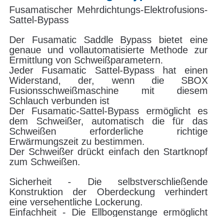
zum Schweißen.
Sicherheit - Die selbstverschließende
Ausrüstung für Spitzen
Konstruktion der Oberdeckung verhindert
eine versehentliche Lockerung.
Einfachheit - Die Ellbogenstange ermöglicht
Übergangsfittings
eine einfache und schnelle Anbringung der
Röhre.
Sicherheit - Doppel-O-Ring-Konstruktion mit
Schweißmaschinen für Elektrofusionsschweißen
Bohrrohr sorgt für eine enge Dichtung
während des Bohrens und des Betriebs.
Butt-Fusion-Tool
Elektrofusionswerkzeuge
Zubehör für Butt Fusion
Manuelle Extrudermaschine