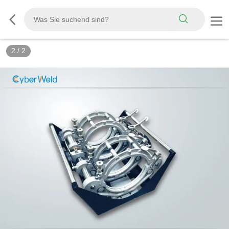
2
/
2