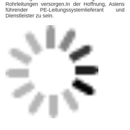
Umbauten:
Elektrofusionshülle
Elektrofusionsrohrfittings
Elektrofusion REDUKTION TEE
Erhalten Sie den besten Preis für
Multi Seal Bypass PE-
Polyethylen-
Elektrofusionsrohr-Fittings
Schweißbare Hülle / Gelenk
Fortsetzen