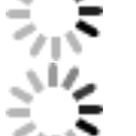
Verpackung: Sperrholzgehäuse für Maschinen
bis zum Ausfuhrniveau, Standardkarton für
kleinere Teile.
Versand: Standard-Ozean-, Land- und
Luftversand verfügbar.Unser Fachmann kann
Ihnen helfen, sich schnell für die Lieferwahl zu
entscheiden.