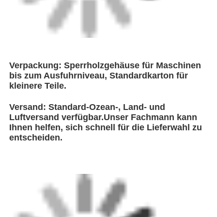
G-Tech Piping System (Zhongshan) Company
Limited (nachstehend "G-Tech" genannt)
Das Unternehmen liefert hochwertige Polyethylen
(PE) -Rohre, Einbauprodukte und Hilfsprodukte.
Das Unternehmen verfügt über die
fortschrittlichsten PE-Rohrleitungstechniken im
Land und erstklassige
Qualitätssicherungsausrüstung.Diese machen es
erreicht den GB-Standard von Dutzenden von