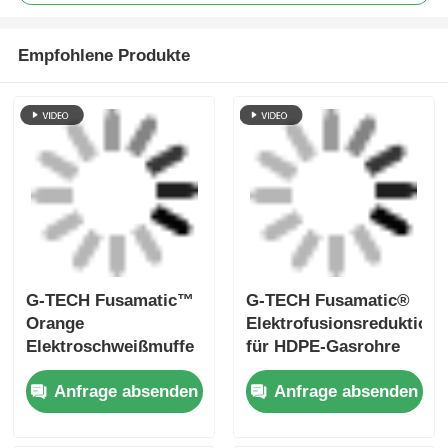
Kabel
Rohrschweiß-
SDR17 SDR11
Elektrofusions-
Elektroschweißfittings
Endkappe
Schwarzes
Fusamatisches
Elektroschweißmuffenba
Anfrage absenden
Anfrage absenden
Elektrofusions-
für Rohrschweißen
Sleeve-Tape