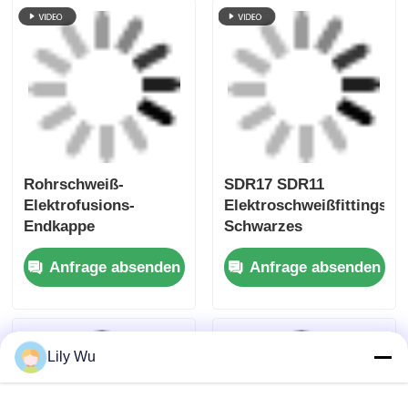
G-TECH
G-Tech Fusamatic™
FUSAMATICTM
Druckbohr-
ELEKTROFUSION
Sattelstück-
SADDLE TEE für
Elektroschweißfittings
Anfrage absenden
Anfrage absenden
Druckbohrungen
für HDPE-Rohre​
Startseite
Über uns
Kontakt
Desktop Site
Sitemap
Privacy policy
Qualität
Schweißmaschine zur
Schmelzschweißmaschine
China Fabrik.Copyright
Lily Wu
© 2026 Fusion Equipment International Company
Limited. All Rights Reserved.