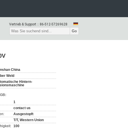
Vertrieb & Support：
86-512-57269628
Go
0V
nshan China
ber Weld
tomatische Hintern-
sionsmaschine
AGB:
1
contact us
en:
Ausgestopft
T/T, Western Union
igkeit:
100