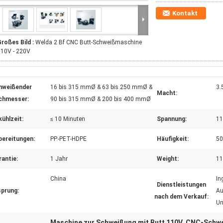
Kontakt
roßes Bild :
Welda 2 Bf CNC Butt-Schweißmaschine
110V - 220V
hweißender
16 bis 315 mmØ & 63 bis 250 mmØ &
3.
Macht:
chmesser:
90 bis 315 mmØ & 200 bis 400 mmØ
ühlzeit:
≤ 10 Minuten
Spannung:
11
bereitungen:
PP.-PET-HDPE
Häufigkeit:
50
antie:
1 Jahr
Weight:
11
China
In
Dienstleistungen
sprung:
Au
nach dem Verkauf:
Un
Maschine zur Schweißung mit Butt 110V
CNC-Schwei