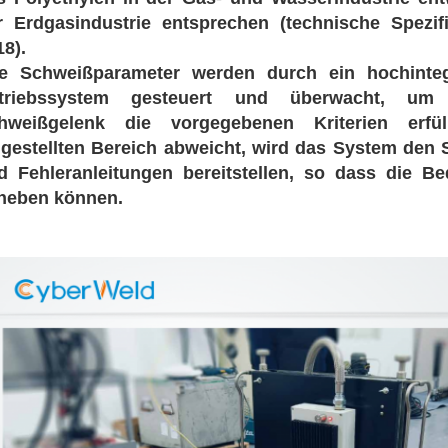
r Erdgasindustrie entsprechen (technische Spezi
18).
le Schweißparameter werden durch ein hochintegr
triebssystem gesteuert und überwacht, um s
hweißgelenk die vorgegebenen Kriterien erf
ngestellten Bereich abweicht, wird das System den
d Fehleranleitungen bereitstellen, so dass die 
heben können.