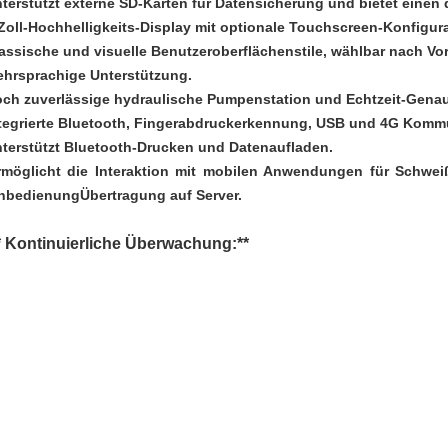
nterstützt externe SD-Karten für Datensicherung und bietet einen
-Zoll-Hochhelligkeits-Display mit optionale Touchscreen-Konfigura
lassische und visuelle Benutzeroberflächenstile, wählbar nach Vor
ehrsprachige Unterstützung.
och zuverlässige hydraulische Pumpenstation und Echtzeit-Genau
ntegrierte Bluetooth, Fingerabdruckerkennung, USB und 4G Kom
nterstützt Bluetooth-Drucken und Datenaufladen.
rmöglicht die Interaktion mit mobilen Anwendungen für Schwe
nbedienung
Übertragung auf Server.
* Kontinuierliche Überwachung:**