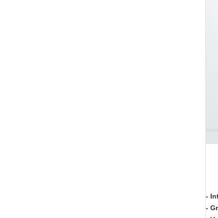
- I
- G