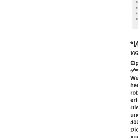
*
W
w
Ei
✅*
We
he
ro
er
Di
un
40
Di
au