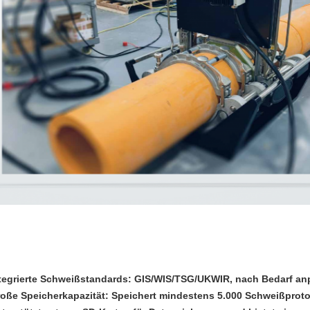
ntegrierte Schweißstandards: GIS/WIS/TSG/UKWIR, nach Bedarf an
roße Speicherkapazität: Speichert mindestens 5.000 Schweißprotok