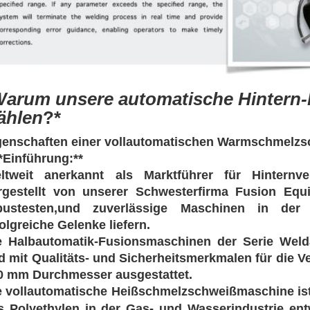
arum unsere automatische Hintern
ählen
?*
genschaften einer vollautomatischen Warmschmelz
*Einführung:**
ltweit anerkannt als Marktführer für Hinternve
rgestellt von unserer Schwesterfirma Fusion Equip
bustesten,und zuverlässige Maschinen in de
folgreiche Gelenke liefern.
e Halbautomatik-Fusionsmaschinen der Serie Welda
d mit Qualitäts- und Sicherheitsmerkmalen für die V
0 mm Durchmesser ausgestattet.
e vollautomatische Heißschmelzschweißmaschine ist 
s Polyethylen in der Gas- und Wasserindustrie en