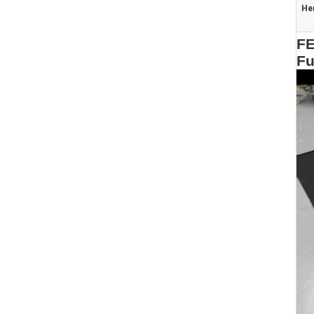
He
FE
Fu