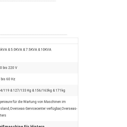
5kVA & 5.0KVA & 7.5KVA & 10KVA
0 bis 220 V
 bis 60 Hz
4/119 & 127/133 Kg & 156/163kg & 171kg
genieure für die Wartung von Maschinen im
sland,Overseas-Servicecenter verfügbar,Overseas-
ters
ßmaschine für Hintern