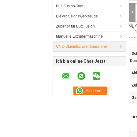
Butt-Fusion-Tool
Elektrofusionswerkzeuge
G
Zubehör für Butt Fusion
Manuelle Extrudermaschine
CNC-Stumpfschweißmaschine
Sc
Ich bin online Chat Jetzt
Dur
Abk
Zu
Gar
Ur