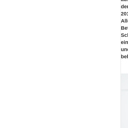
de
20
Al
Be
Sc
ei
un
be