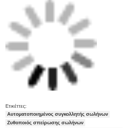
Πλήρως αυτόματη μηχανή
συγκόλλησης σωλήνων 50Hz
HDPE PP
Να συνεχίσει
Συνιστώμενα προϊόντα