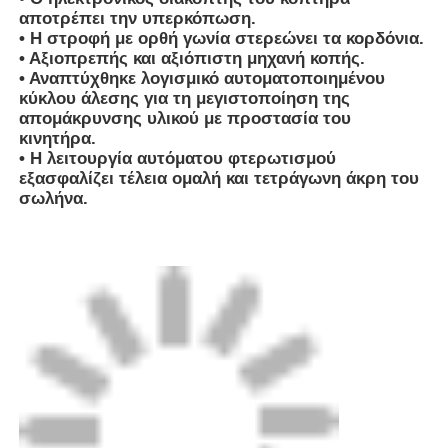
Μέχρι το επίπεδο εξαγωγής θήκη
Συσκευή:
από σύρμα για μηχανές, τυποποιημένο
χαρτόνι για μικρά μέρη.
Οι επαγγελματίες μας μπορούν να