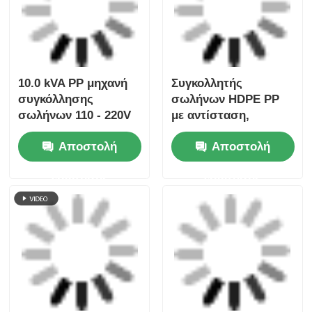
ερώτησης
ερώτησης
Αρχική Σελίδα
Περίπου εμείς
επαφή
Desktop Site
Sitemap
Πολιτική μυστικότητας
Ποιότητα
Μηχανή συγκόλλησης με πυρήνα
Κίνα
εργοστάσιο.Copyright © 2026 Fusion Equipment
International Company Limited. All Rights
Reserved.