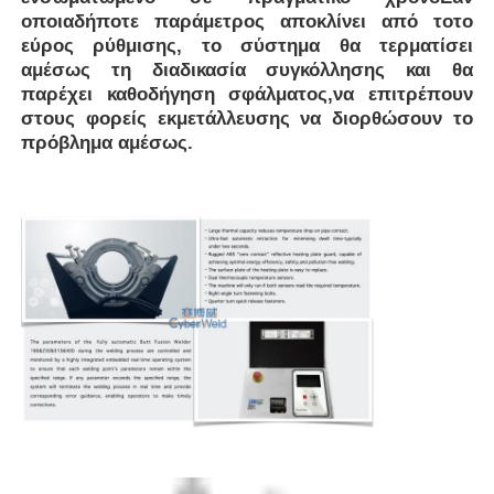
οποιαδήποτε παράμετρος αποκλίνει από το
το
εύρος ρύθμισης, το σύστημα θα τερματίσει
Γύρος εργοστασίων
αμέσως τη διαδικασία συγκόλλησης και θα
παρέχει καθοδήγηση σφάλματος,
να επιτρέπουν
στους φορείς εκμετάλλευσης να διορθώσουν το
Ποιοτικός έλεγχος
πρόβλημα αμέσως.
επαφή
Ζητήστε ένα απόσπασμα
Μηχανή συγκόλλησης με πυρήνα
Μηχανή συγκόλλησης σωλήνων
Συσκευές ηλεκτροσύνθεσης