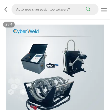
2
/
4