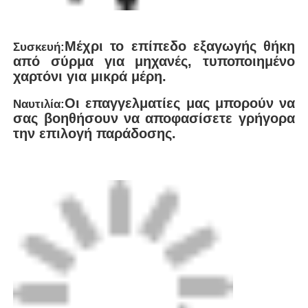
Η FEI είναι ηγετική καινοτομία στην παραγωγή
συγκόλλησης υψηλών επιδόσεων
Επικεφαλής
της εταιρείας είναι η εταιρεία που έχει
στρατηγική έδρα κοντά στη Σαγκάη,
Κίνα.
Μεταφορές από την Ελλάδα και την
Ελλάδα
Ως τεχνολογική επιχείρηση που
ειδικεύεται σε πλαστικούς αγωγούς
Η εταιρεία
ενσωματώνει παγκόσμιες προηγμένες
τεχνολογίες
να αναπτύσσει και να κατασκευάσει
μια ολοκληρωμένη γκάμα εξοπλισμού,
συμπεριλαμβανομένου
Αυτόματη Σύνθεση
Κώλου.