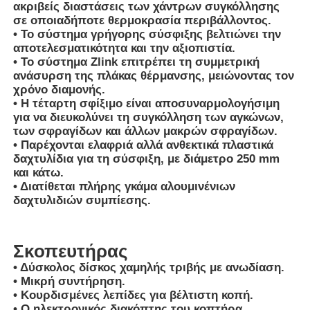
Μηχανή συγκόλλησης CNC
Σκοπευτήρας
• Δύσκολος δίσκος χαμηλής τριβής με ανωδίαση.
• Μικρή συντήρηση.
• Κουρδισμένες λεπίδες για βέλτιστη κοπή.
• Ο ηλεκτρονικός διακόπτης του κοπτήρα
αποτρέπει την υπερκόπωση.
• Η στροφή με ορθή γωνία στερεώνει τα κορδόνια.
• Αξιοπρεπής και αξιόπιστη μηχανή κοπής.
• Αναπτύχθηκε λογισμικό αυτοματοποιημένου
κύκλου άλεσης για τη μεγιστοποίηση της
απομάκρυνσης υλικού με προστασία του
κινητήρα.
• Η λειτουργία αυτόματου φτερωτισμού
εξασφαλίζει τέλεια ομαλή και τετράγωνη άκρη του
σωλήνα.