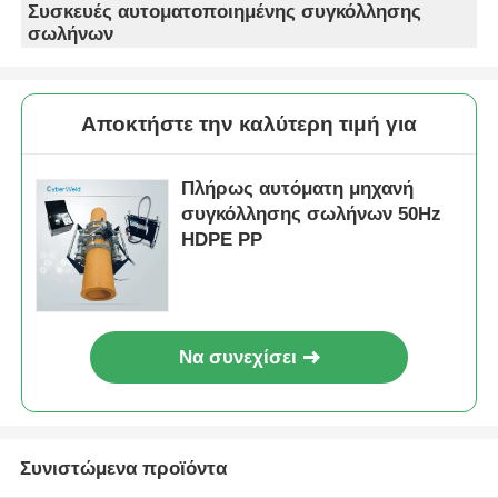
Πλήρως αυτόματη
10.0 kVA ισχύος
μηχανή σύντηξης PP
αυτόματη μηχανή
HDPE
συγκόλλησης με
αυτοματοποιημένη
σύντηξη για σωλήνες
Αποστολή
Αποστολή
συγκόλληση
HDPE PP
σωλήνων 110V - 220V
ερώτησης
ερώτησης
10.0 kVA PP μηχανή
Συγκολλητής
συγκόλλησης
σωλήνων HDPE PP