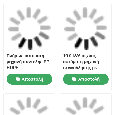
σωλήνων 110 - 220V
με αντίσταση,
αυτόματος, 5.0 kVA,
Αποστολή
Αποστολή
Διάμετρος
συγκόλλησης 63mm -
ερώτησης
ερώτησης
180mm
Μηχανή συγκόλλησης
Μηχανή Αυτόματης
σωλήνων 63 - 250
Σύντηξης Κονδύλων
χιλιοστών 5.0 kVA
Hot Melt 5.0 KVA PP
Αυτοματοποιημένη
PE HDPE Μηχανή
Αποστολή
Αποστολή
συγκόλληση
Συγκόλλησης
σωλήνων
Σωλήνων