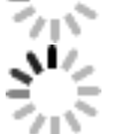
Συσκευασία: Πλαισίου αντιγραμμικού ξύλου για
μηχανήματα μέχρι εξαγωγικού επιπέδου,
τυποποιημένο χαρτόνι για μικρά εξαρτήματα.
Επαγγελματίας μας μπορεί να σας βοηθήσει να
αποφασίσετε γρήγορα την επιλογή
παράδοσης.