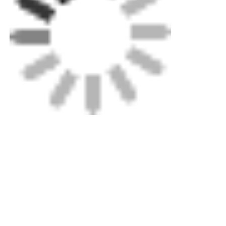
Ετικέττες: