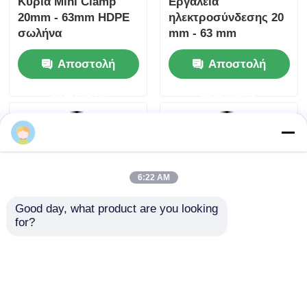
Uniprep 1 Εργαλεία
Βιομηχανική συσκευή
ηλεκτροσύνθεσης
πολυσφραγίδας 63
από ανοξείδωτο
mm - 180 mm
χάλυβα
Εργαλεία
Αποστολή
Αποστολή
ηλεκτροσύνδεσης
ερώτησης
ερώτησης
Αρχική Σελίδα
Περίπου εμείς
επαφή
Desktop Site
Sitemap
Πολιτική μυστικότητας
6:22 AM
Ποιότητα
Μηχανή συγκόλλησης με πυρήνα
Κίνα
Good day, what product are you looking 
εργοστάσιο.Copyright © 2026 Fusion Equipment
for?
International Company Limited. All Rights
Reserved.