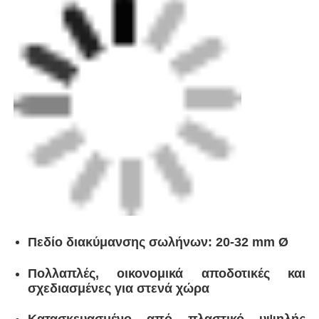
Πεδίο διακύμανσης σωλήνων: 20-32 mm Ø
Μηχανή χειροκίνητης εκτόξευσης
Πολλαπλές, οικονομικά αποδοτικές και
σχεδιασμένες για στενά χώρα
Μηχανή συγκόλλησης CNC
Κατασκευασμένο από πλαστικό υψηλής
ποιότητας Noryl
Ελαφρύ
Πεδίο μεγέθους σωλήνα
20-32 mm Ø