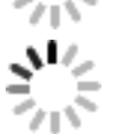
Η λαβή αγκώνων είναι ένα απλό και
αποτελεσματικό εργαλείο χειρός για τη λαβή
σωλήνων υπηρεσίας διαμέτρου 20, 25 ή 32 mm
κατά τη συγχώνευση αγκώνων 90 °,
εξασφαλίζοντας ασύνθετες αρθρώσεις.
Αρχική Σελίδα
Προϊόντα
Σχετικά με εμάς