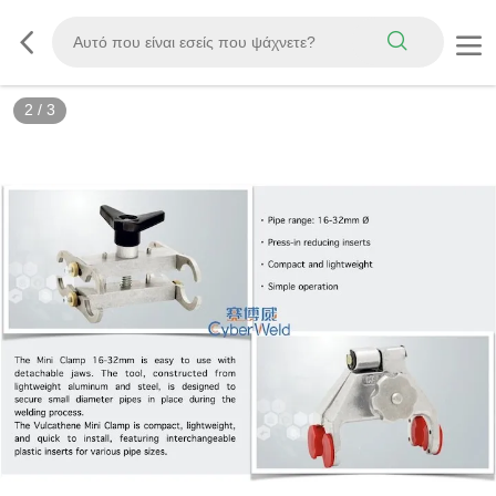
3
/
3