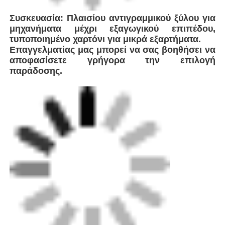
Η FEI είναι ένας κορυφαίος καινοτόμος στην
παραγωγή εξοπλισμού συγκόλλησης υψηλών
επιδόσεων, με στρατηγική έδρα κοντά στη
Σαγκάη της Κίνας.Διασφαλίζουμε
αποτελεσματική εφοδιαστική και απρόσκοπτη
παράδοση σε πελάτες σε όλο τον κόσμο.Ως
τεχνολογική επιχείρηση που ειδικεύεται σε
λύσεις συγκόλλησης πλαστικών αγωγών,Η
εταιρεία ενσωματώνει παγκόσμιες προηγμένες
τεχνολογίες για την ανάπτυξη και την
κατασκευή μιας ολοκληρωμένης γκάμας