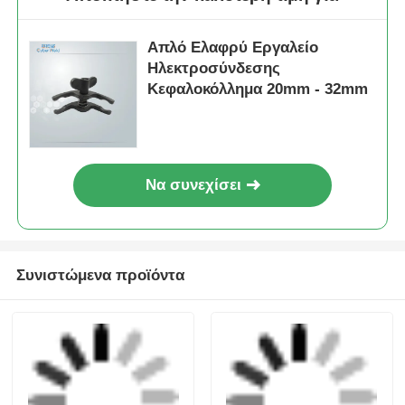
Συνιστώμενα προϊόντα
20 mm - 63 mm Σέλα
Εργαλεία
Βραχίο έξοδος
περιστροφικής
περιστροφικό
ξύσης σωλήνων
εργαλείο ξύρισμα
MDPE και HDPE
Αποστολή
Αποστολή
ηλεκτροσύνθεση
Ελαφρύ εργαλείο
εργαλεία
ηλεκτροσύνθεσης
ερώτησης
ερώτησης