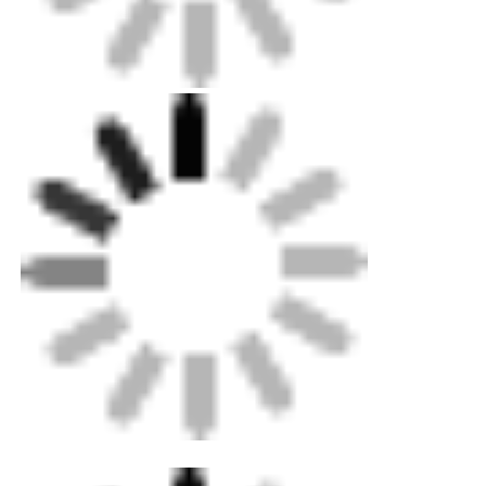
Συσκευές ηλεκτροσύνθεσης
Εξαρτήματα Spigot
Εγκαταστάσεις μετάβασης
Μηχανές συγκόλλησης με ηλεκτροσύνθεση
Εργαλείο σύντηξης οπίσθιας
Εργαλεία ηλεκτροσύνθεσης
Συσκευάσματα Fusion Butt