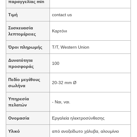
παραγγελίας min
Τιμή
contact us
Συσκευασία
Καρτόνι
λεπτομέρειες
Όροι πληρωμής
T/T, Western Union
Δυνατότητα
100
προσφοράς
Πεδίο μεγέθους
20-32 mm Ø
σωλήνα
Υπηρεσία
- Ναι, ναι.
πελατών
Ονομασία
Εργαλεία ηλεκτροσύνθεσης
Υλικό
από ανοξείδωτο χάλυβα, αλουμίνιο