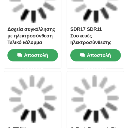
G-TECH
G-Tech Fusamatic™
FUSAMATIC™
Σέλα Τρυπανιού
ΗΛΕΚΤΡΟΣΥΓΚΟΛΛΗΤΟ
Πίεσης Electrofusion
ΣΑΓΜΑΤΩΤΟ ΤΡΙΟΝΙ
για Σωλήνες HDPE​
Αποστολή
Αποστολή
ΓΙΑ ΔΙΑΤΡΗΣΗ ΥΠΟ
ΠΙΕΣΗ​
ερώτησης
ερώτησης
Αρχική Σελίδα
Περίπου εμείς
επαφή
Desktop Site
Sitemap
Πολιτική μυστικότητας
Ποιότητα
Μηχανή συγκόλλησης με πυρήνα
Κίνα
εργοστάσιο.Copyright © 2026 Fusion Equipment
International Company Limited. All Rights