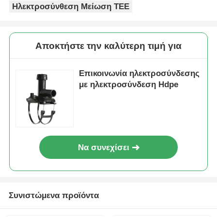
Να συνεχίσει
Συνιστώμενα προϊόντα
G-TECH FusamaticTM
G-TECH Fusamatic®
Orange Electrofusion
Ηλεκτροσυγκολλητικό
Reducing Sleeve:
Μανίκι Μείωσης για
Ευφυείς συνδέσεις
Σωλήνες Αερίου
Αποστολή
Αποστολή
για αέριο, νερό,
HDPE (με Πλαστικά