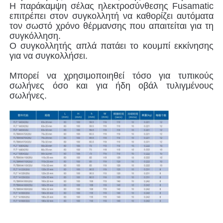
Η παράκαμψη σέλας ηλεκτροσύνθεσης Fusamatic
επιτρέπει στον συγκολλητή να καθορίζει αυτόματα
τον σωστό χρόνο θέρμανσης που απαιτείται για τη
Συσκευές ηλεκτροσύνθεσης
συγκόλληση.
Ο συγκολλητής απλά πατάει το κουμπί εκκίνησης
για να συγκολλήσει.
Εξαρτήματα Spigot
Μπορεί να χρησιμοποιηθεί τόσο για τυπικούς
σωλήνες όσο και για ήδη οβάλ τυλιγμένους
Εγκαταστάσεις μετάβασης
σωλήνες.
Μηχανές συγκόλλησης με ηλεκτροσύνθεση
Εργαλείο σύντηξης οπίσθιας
Εργαλεία ηλεκτροσύνθεσης
Συσκευάσματα Fusion Butt