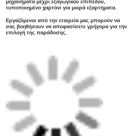
Η εταιρεία G-Tech Piping System (Zhongshan)
Company Limited (G-Tech)
ιδρύθηκε το 2012 ως θυγατρική της Towngas. Η
εταιρεία προμηθεύει σωλήνες πολυαιθυλενίου
(PE) υψηλής ποιότητας, προϊόντα προσαρμογής
και βοηθητικά προϊόντα.
Η εταιρεία διαθέτει τις προηγμένες τεχνικές
κατασκευής σωλήνων PE στη χώρα και τον
παγκόσμιο εξοπλισμό διασφάλισης ποιότητας