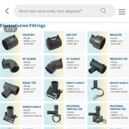
2
/
3