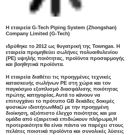
πρώτης κατηγορίας.Αυτά το κάνουν να
επιτυγχάνει το πρότυπο GB δεκάδες δοκιμές
φυσικών ιδιοτήτωνΜαζί με την προηγμένη
διοίκηση, αξιόπιστο έλεγχο ποιότητας και μια
ομάδα από εξαιρετικά επιδιώκουν πλήρωμα,Η
προτεραιότητα θα είναι πάντα να παρέχει στους
πελάτες ποιοτικά προϊόντα και συνολικές λύσεις
για το σύστημα αγωγών, με έμφαση στην
ασφάλεια.
Εκτός από τις δραστηριότητες κατασκευής
σωλήνων, η G-Tech χρησιμεύει ως αντιπρόσωπος
για την κατασκευή των εξαρτημάτων από την GH-
Fusion.Το κέντρο εφοδιαστικής με έδρα το
Zhongshan μαζί με τις περιφερειακές αποθήκες
στη βορειοανατολική Κίνα, Ανατολική Κίνα και
επαρχία Sichuan υποστηρίζουν την επέκταση της
επιχείρησης και την προμήθεια σε πελάτες σε
ποικίλα γεωγραφικά δίκτυα.
Οι βασικές μας αξίες για τη συνεχή ανάπτυξη είναι
η υπευθυνότητα, η καινοτομία, η συνεχής μάθηση,