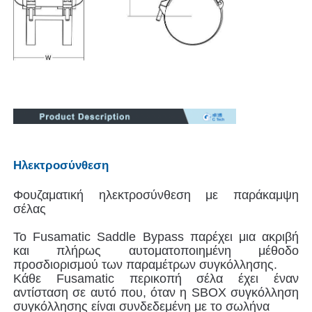
Γύρος εργοστασίων
Ποιοτικός έλεγχος
επαφή
Ηλεκτροσύνθεση
Blog
Φουζαματική ηλεκτροσύνθεση με παράκαμψη
σέλας
Ζητήστε ένα απόσπασμα
Το Fusamatic Saddle Bypass παρέχει μια ακριβή
και πλήρως αυτοματοποιημένη μέθοδο
Μηχανή συγκόλλησης με πυρήνα
προσδιορισμού των παραμέτρων συγκόλλησης.
Κάθε Fusamatic περικοπή σέλα έχει έναν
αντίσταση σε αυτό που, όταν η SBOX συγκόλληση
Μηχανή συγκόλλησης σωλήνων
συγκόλλησης είναι συνδεδεμένη με το σωλήνα