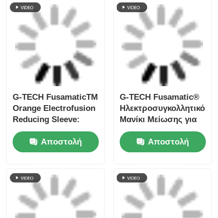
κατασκευές και
Καπάκια)
ερώτησης
ερώτησης
καλώδια
Δοχεία συγκόλλησης
SDR17 SDR11
με ηλεκτροσύνθεση
Συσκευές
Τελικό κάλυμμα
ηλεκτροσύνθεσης
Φουζαματική ταινία
Μαύρη ταινία με
Αποστολή
Αποστολή
με μανίκι
μανίκι
ηλεκτροσύνδεσης
ηλεκτροσύνθεσης για
ερώτησης
ερώτησης
συγκόλληση
σωλήνων