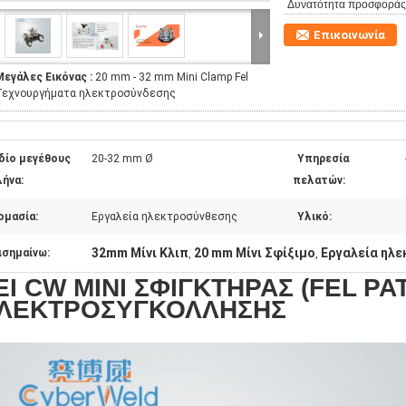
Δυνατότητα προσφοράς
Επικοινωνία
Μεγάλες Εικόνας :
20 mm - 32 mm Mini Clamp Fel
Τεχνουργήματα ηλεκτροσύνδεσης
δίο μεγέθους
20-32 mm Ø
Υπηρεσία
ήνα:
πελατών:
ομασία:
Εργαλεία ηλεκτροσύνθεσης
Υλικό:
32mm Μίνι Κλιπ
20 mm Μίνι Σφίξιμο
Εργαλεία ηλε
ισημαίνω:
,
,
EI CW MINI ΣΦΙΓΚΤΗΡΑΣ (FEL P
ΛΕΚΤΡΟΣΥΓΚΟΛΛΗΣΗΣ