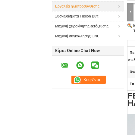
Εργαλεία ηλεκτροσύνθεσης
Συσκευάσματα Fusion Butt
Μηχανή χειροκίνητης εκτόξευσης
Μηχανή συγκόλλησης CNC
Είμαι Online Chat Now
Πε
σωλ
Ον
Επ
F
Η