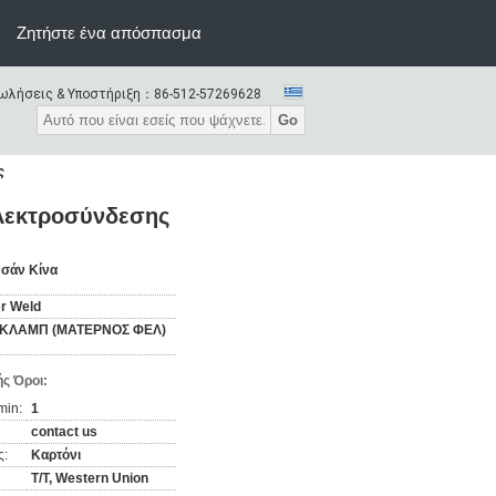
Ζητήστε ένα απόσπασμα
ωλήσεις & Υποστήριξη：
86-512-57269628
Go
ς
ηλεκτροσύνδεσης
σάν Κίνα
r Weld
 ΚΛΑΜΠ (ΜΑΤΕΡΝΟΣ ΦΕΛ)
ς Όροι:
min:
1
contact us
ς:
Καρτόνι
T/T, Western Union