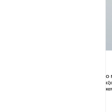
Ο 
εξ
κα