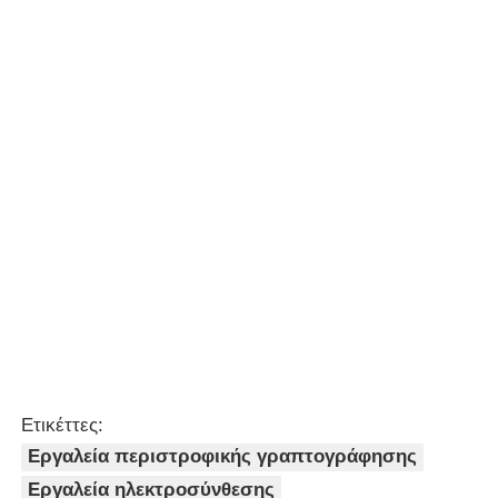
20 mm - 63 mm Εργαλεία
ηλεκτροσύνθεσης Απλό
λαρύγγι CW μοτίβο
Να συνεχίσει
Συνιστώμενα προϊόντα