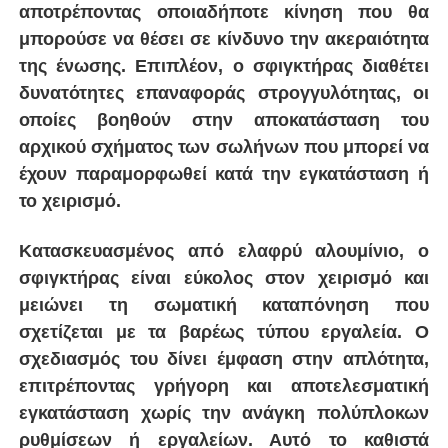
Εύρος μεγέθους σωλήνα
20-63 mm Ø