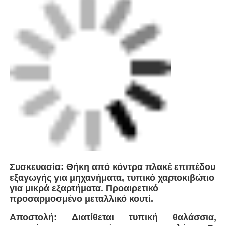
Η FEI είναι κορυφαίος καινοτόμος στην
παραγωγή εξοπλισμού συγκόλλησης υψηλής
απόδοσης, με στρατηγική έδρα κοντά στη
Σαγκάη της Κίνας. Με εγγύτητα σε μεγάλους
παγκόσμιους κόμβους
αποστολής, εξασφαλίζουμε αποτελεσματική
εφοδιαστική και απρόσκοπτη παράδοση σε