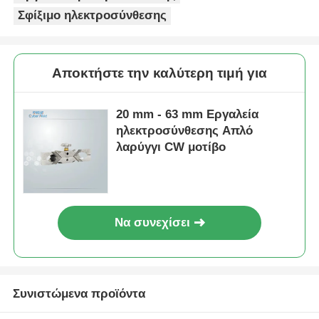
20 mm - 63 mm Σέλα
Εργαλεία
Βραχίο έξοδος
περιστροφικής
περιστροφικό
ξύσης σωλήνων
εργαλείο ξύρισμα
MDPE και HDPE
Αποστολή
Αποστολή
ηλεκτροσύνθεση
Ελαφρύ εργαλείο
εργαλεία
ηλεκτροσύνθεσης
ερώτησης
ερώτησης
Απλό Ελαφρύ
Κύρια Mini Clamp
Εργαλείο
20mm - 63mm HDPE