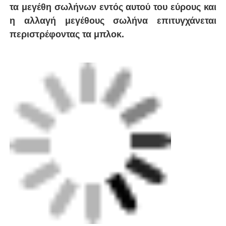
Συσκευές ηλεκτροσύνθεσης
Εξαρτήματα Spigot
Εγκαταστάσεις μετάβασης
Μηχανές συγκόλλησης με ηλεκτροσύνθεση
Εργαλείο σύντηξης οπίσθιας
Εργαλεία ηλεκτροσύνθεσης
Συσκευάσματα Fusion Butt