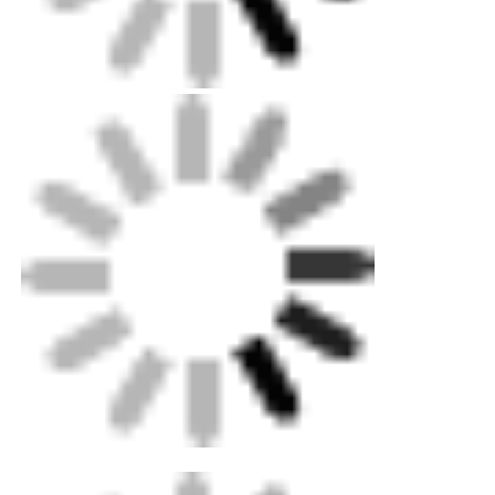
Συσκευασία: Θήκη από κόντρα πλακέ επιπέδου
εξαγωγής για μηχανήματα, τυπικό χαρτοκιβώτιο
για μικρά εξαρτήματα. Προαιρετικό
προσαρμοσμένο μεταλλικό κουτί.
Αποστολή: Διατίθεται τυπική θαλάσσια,
χερσαία και εναέρια αποστολή. Οι
επαγγελματίες μας μπορούν να σας βοηθήσουν
να αποφασίσετε γρήγορα την επιλογή
παράδοσης.