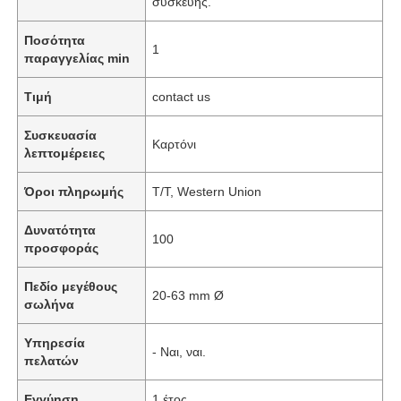
συσκευής.
Ποσότητα
1
παραγγελίας min
Τιμή
contact us
Συσκευασία
Καρτόνι
λεπτομέρειες
Όροι πληρωμής
T/T, Western Union
Δυνατότητα
100
προσφοράς
Πεδίο μεγέθους
20-63 mm Ø
σωλήνα
Υπηρεσία
- Ναι, ναι.
πελατών
Εγγύηση
1 έτος