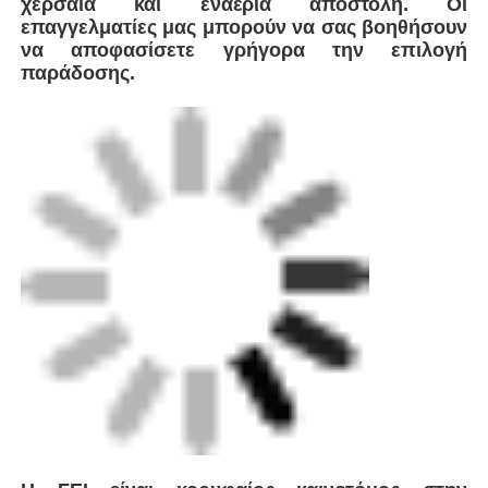
πελάτες παγκοσμίως. Ως επιχείρηση που
βασίζεται στην τεχνολογία και ειδικεύεται σε
λύσεις συγκόλλησης πλαστικών αγωγών, η
εταιρεία ενσωματώνει παγκόσμιες προηγμένες
τεχνολογίες για την ανάπτυξη και την
κατασκευή μιας ολοκληρωμένης σειράς
εξοπλισμού, συμπεριλαμβανομένης της
Αυτόματης Σύντηξης Κώλου.