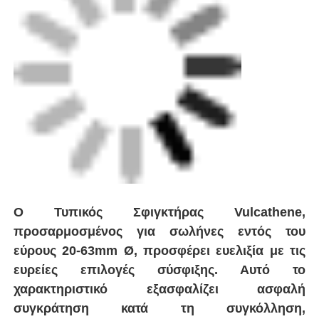
αρχικού σχήματος των σωλήνων που μπορεί να
έχουν παραμορφωθεί κατά την εγκατάσταση ή
το χειρισμό.
Κατασκευασμένος από ελαφρύ αλουμίνιο, ο
σφιγκτήρας είναι εύκολος στον χειρισμό και
μειώνει τη σωματική καταπόνηση που
σχετίζεται με τα βαρέως τύπου εργαλεία. Ο
σχεδιασμός του δίνει έμφαση στην απλότητα,
επιτρέποντας γρήγορη και αποτελεσματική
εγκατάσταση χωρίς την ανάγκη πολύπλοκων
ρυθμίσεων ή εργαλείων. Αυτό το καθιστά
ιδανική επιλογή για επαγγελματίες που
αναζητούν αξιοπιστία και ευκολία στις
διαδικασίες συγκόλλησης σωλήνων.