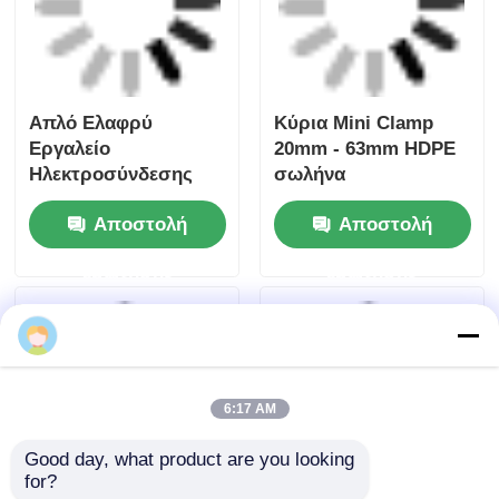
ερώτησης
ερώτησης
Αρχική Σελίδα
Περίπου εμείς
επαφή
Desktop Site
Sitemap
Πολιτική μυστικότητας
Ποιότητα
Μηχανή συγκόλλησης με πυρήνα
Κίνα
εργοστάσιο.Copyright © 2026 Fusion Equipment
International Company Limited. All Rights
Reserved.
6:17 AM
Good day, what product are you looking 
for?