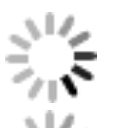
Μηχανή χειροκίνητης εκτόξευσης
Μηχανή συγκόλλησης CNC
Ο Τυπικός Σφιγκτήρας Vulcathene,
προσαρμοσμένος για σωλήνες εντός του
εύρους 20-63mm Ø, προσφέρει ευελιξία με τις
ευρείες επιλογές σύσφιξης. Αυτό το
χαρακτηριστικό εξασφαλίζει ασφαλή
συγκράτηση κατά τη συγκόλληση,
αποτρέποντας οποιαδήποτε κίνηση που θα
μπορούσε να θέσει σε κίνδυνο την ακεραιότητα
της ένωσης. Επιπλέον, ο σφιγκτήρας διαθέτει
δυνατότητες επαναφοράς στρογγυλότητας, οι
οποίες βοηθούν στην αποκατάσταση του