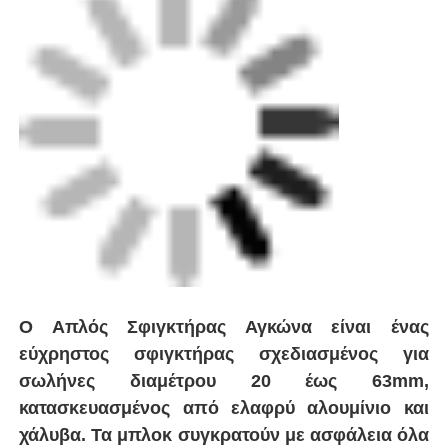
Ο Απλός Σφιγκτήρας Αγκώνα είναι ένας
εύχρηστος σφιγκτήρας σχεδιασμένος για
Γύρος εργοστασίων
σωλήνες διαμέτρου 20 έως 63mm,
κατασκευασμένος από ελαφρύ αλουμίνιο και
Ποιοτικός έλεγχος
χάλυβα. Τα μπλοκ συγκρατούν με ασφάλεια όλα
τα μεγέθη σωλήνων εντός αυτού του εύρους και
επαφή
η αλλαγή μεγέθους σωλήνα επιτυγχάνεται
περιστρέφοντας τα μπλοκ.
Blog
Ζητήστε ένα απόσπασμα
Μηχανή συγκόλλησης με πυρήνα
Μηχανή συγκόλλησης σωλήνων