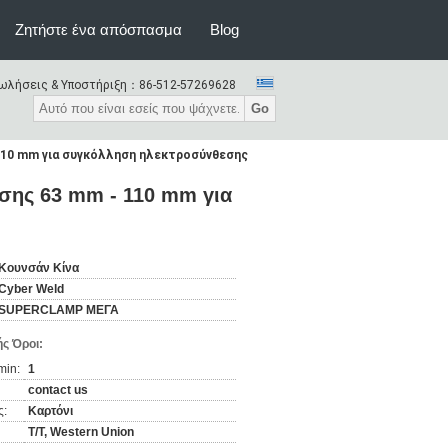
Ζητήστε ένα απόσπασμα
Blog
ωλήσεις & Υποστήριξη：
86-512-57269628
Go
110 mm για συγκόλληση ηλεκτροσύνθεσης
σης 63 mm - 110 mm για
Κουνσάν Κίνα
Cyber Weld
SUPERCLAMP ΜΕΓΑ
ς Όροι:
min:
1
contact us
ς:
Καρτόνι
T/T, Western Union