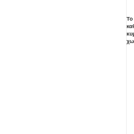
Το
κα
κυ
χω