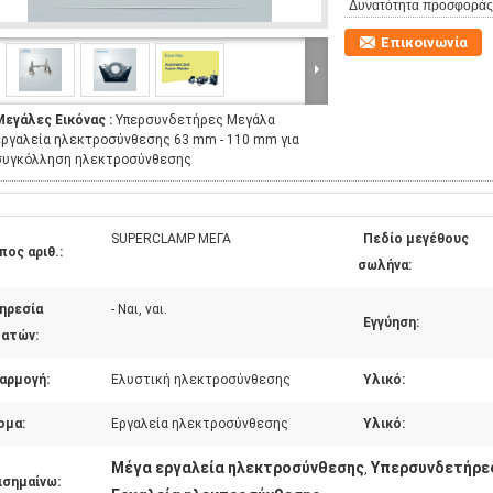
Δυνατότητα προσφοράς
Επικοινωνία
Μεγάλες Εικόνας :
Υπερσυνδετήρες Μεγάλα
εργαλεία ηλεκτροσύνθεσης 63 mm - 110 mm για
συγκόλληση ηλεκτροσύνθεσης
SUPERCLAMP ΜΕΓΑ
Πεδίο μεγέθους
πος αριθ.:
σωλήνα:
ηρεσία
- Ναι, ναι.
Εγγύηση:
ατών:
αρμογή:
Ελυστική ηλεκτροσύνθεσης
Υλικό:
ομα:
Εργαλεία ηλεκτροσύνθεσης
Υλικό:
Μέγα εργαλεία ηλεκτροσύνθεσης
Υπερσυνδετήρες
,
ισημαίνω: