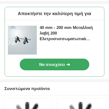
20 mm - 63 mm Σέλα
Εργαλεία
Βραχίο έξοδος
περιστροφικής
περιστροφικό
ξύσης σωλήνων
εργαλείο ξύρισμα
MDPE και HDPE
Αποστολή
Αποστολή
ηλεκτροσύνθεση
Ελαφρύ εργαλείο
εργαλεία
ηλεκτροσύνθεσης
ερώτησης
ερώτησης