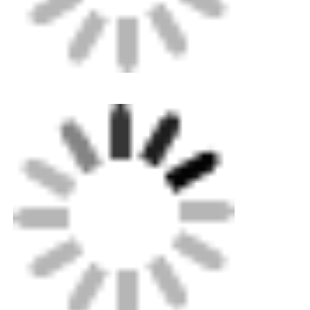
Μηχανή χειροκίνητης εκτόξευσης
Μηχανή συγκόλλησης CNC
Πεδίο διασύνδεσης σωλήνων: 40-200 mm Ø