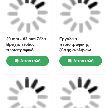
Απλό Ελαφρύ
Κύρια Mini Clamp
Εργαλείο
20mm - 63mm HDPE
Ηλεκτροσύνδεσης
σωλήνα
Κεφαλοκόλλημα
ηλεκτροσύνθεση
Αποστολή
Αποστολή
20mm - 32mm
εργαλεία
ερώτησης
ερώτησης
Εργαλεία
Uniprep 1 Εργαλεία