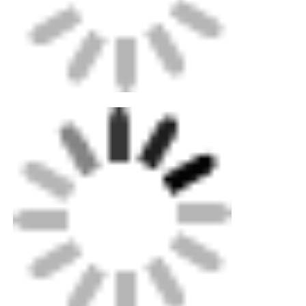
Συσκευασία: Πλαισίου αντιγραμμικού ξύλου για
μηχανήματα μέχρι εξαγωγικού επιπέδου,
τυποποιημένο χαρτόνι για μικρά εξαρτήματα.
Επαγγελματίας μας μπορεί να σας βοηθήσει να
αποφασίσετε γρήγορα την επιλογή
παράδοσης.