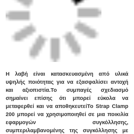
και αξιοπιστία.Το συμπαγές σχεδιασμό
σημαίνει επίσης ότι μπορεί εύκολα να
μεταφερθεί και να αποθηκευτείΤο Strap Clamp
Γύρος εργοστασίων
200 μπορεί να χρησιμοποιηθεί σε μια ποικιλία
εφαρμογών συγκόλλησης,
Ποιοτικός έλεγχος
συμπεριλαμβανομένης της συγκόλλησης με
μύτη και της συγκόλλησης εμβέλειας,και είναι
επαφή
συμβατό με μια σειρά από μεγέθη σωλήνων
HDPEΗ ικανότητά του να κρατά σταθερά τον
σωλήνα κατά τη διάρκεια της διαδικασίας
Blog
συγκόλλησης συμβάλλει στη διασφάλιση
ακριβών και συνεπών αποτελεσμάτων
Ζητήστε ένα απόσπασμα
συγκόλλησης.
Μηχανή συγκόλλησης με πυρήνα
Μηχανή συγκόλλησης σωλήνων