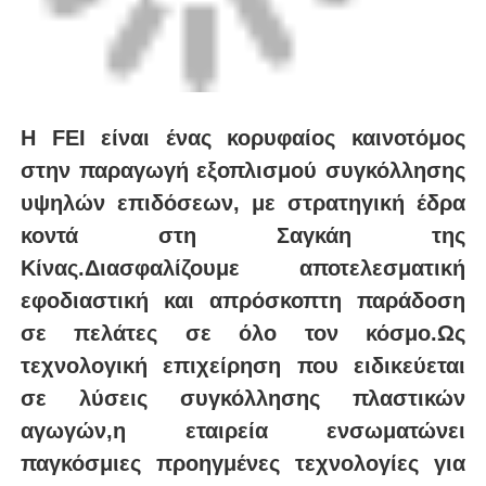
την ανάπτυξη και την κατασκευή μιας
ολοκληρωμένης σειράς εξοπλισμού,
συμπεριλαμβανομένης της αυτόματης
σύντηξης πισινών.