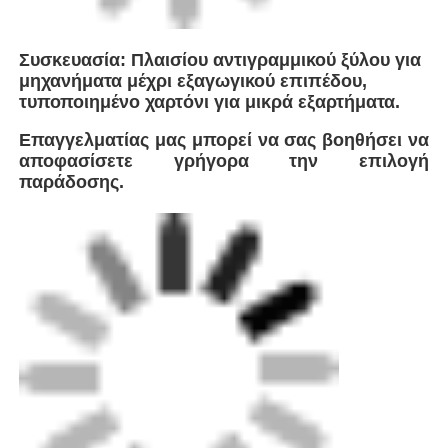
Η FEI είναι ένας κορυφαίος καινοτόμος
στην παραγωγή εξοπλισμού συγκόλλησης
υψηλών επιδόσεων, με στρατηγική έδρα
κοντά στη Σαγκάη της
Κίνας.Διασφαλίζουμε αποτελεσματική
εφοδιαστική και απρόσκοπτη παράδοση
σε πελάτες σε όλο τον κόσμο.Ως
τεχνολογική επιχείρηση που ειδικεύεται
σε λύσεις συγκόλλησης πλαστικών
αγωγών,η εταιρεία ενσωματώνει
παγκόσμιες προηγμένες τεχνολογίες για