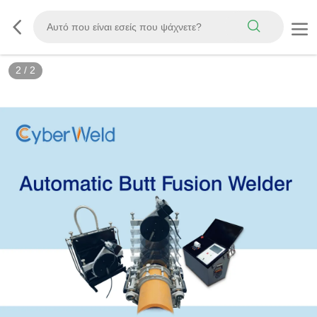
2
/
2