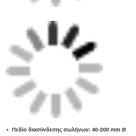
Γρήγορη εγκατάσταση και εύκολη χρήση
Διαθέσιμο σε μονο- ή διπλό σφραγιστή (με 2
σφραγιστές σε κάθε πλευρά)
Διάφορα σχοινιά κατασκευής γωνίας για
αγκώνες 22,5°, 45° και 90°
Τραβήματα "συγκέντρωσης και έντασης"
ταχείας δράσης
Δεν απαιτούνται στρώσεις
Πεδίο μεγέθους σωλήνα
40-200 mm Ø