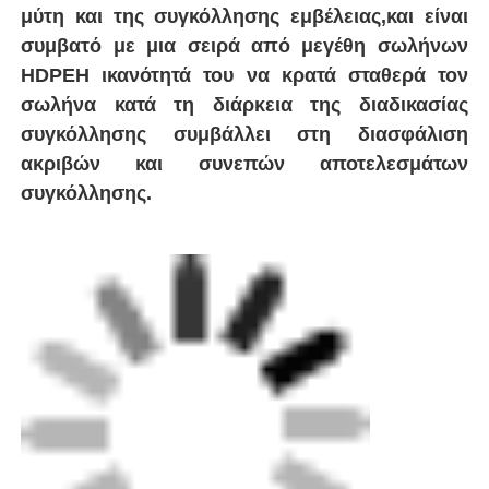
Συσκευές ηλεκτροσύνθεσης
Εξαρτήματα Spigot
Εγκαταστάσεις μετάβασης
Μηχανές συγκόλλησης με ηλεκτροσύνθεση
Εργαλείο σύντηξης οπίσθιας
Εργαλεία ηλεκτροσύνθεσης
Συσκευάσματα Fusion Butt