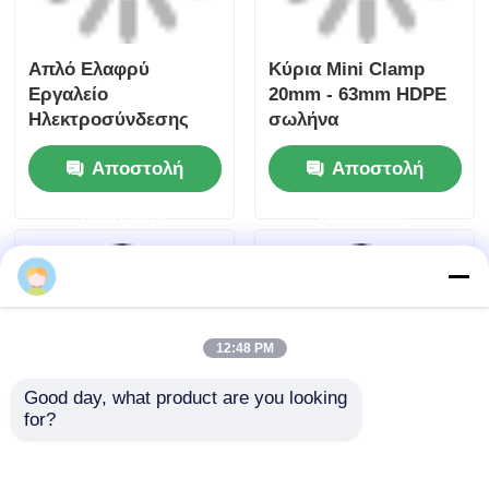
ηλεκτροσύνδεσης 20
ηλεκτροσύνθεσης
mm - 63 mm
από ανοξείδωτο
χάλυβα
Αποστολή
Αποστολή
ερώτησης
ερώτησης
Αρχική Σελίδα
Περίπου εμείς
επαφή
Desktop Site
Sitemap
Πολιτική μυστικότητας
Ποιότητα
Μηχανή συγκόλλησης με πυρήνα
Κίνα
εργοστάσιο.Copyright © 2026 Fusion Equipment
International Company Limited. All Rights
Reserved.
12:48 PM
Good day, what product are you looking 
for?