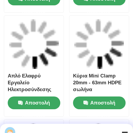
ερώτησης
ερώτησης
Αρχική Σελίδα
Περίπου εμείς
επαφή
Desktop Site
Sitemap
Πολιτική μυστικότητας
Ποιότητα
Μηχανή συγκόλλησης με πυρήνα
Κίνα
εργοστάσιο.Copyright © 2026 Fusion Equipment
International Company Limited. All Rights
Reserved.