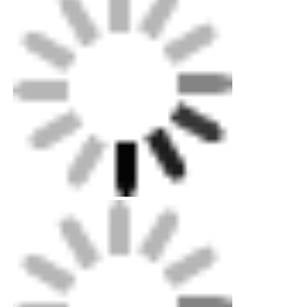
Συσκευασία: Θήκη από κόντρα πλακέ επιπέδου
εξαγωγής για μηχανήματα, τυπικό χαρτοκιβώτιο
για μικρά εξαρτήματα. Προαιρετικό
προσαρμοσμένο μεταλλικό κουτί.
Αποστολή: Διατίθεται τυπική θαλάσσια,
χερσαία και εναέρια αποστολή. Οι
επαγγελματίες μας μπορούν να σας βοηθήσουν
να αποφασίσετε γρήγορα την επιλογή
παράδοσης.