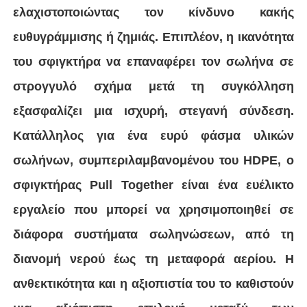
εργαλείο που μπορεί να χρησιμοποιηθεί σε
διάφορα συστήματα σωληνώσεων, από τη
Συσκευές ηλεκτροσύνθεσης
διανομή νερού έως τη μεταφορά αερίου. Η
ανθεκτικότητα και η αξιοπιστία του το καθιστούν
Εξαρτήματα Spigot
μια αξιόπιστη επιλογή μεταξύ των
Εγκαταστάσεις μετάβασης
επαγγελματιών στη βιομηχανία σωληνώσεων.
Μηχανές συγκόλλησης με ηλεκτροσύνθεση
Εργαλείο σύντηξης οπίσθιας
Εργαλεία ηλεκτροσύνθεσης
Συσκευάσματα Fusion Butt