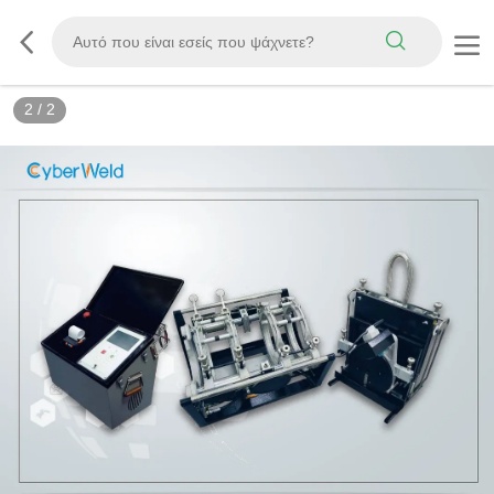
2
/
2