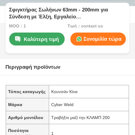
Σφιγκτήρας Σωλήνων 63mm - 200mm για
Σύνδεση με Έλξη, Εργαλείο
Ηλεκτροσυγκόλλησης 200
MOQ：1
Τιμή：contact us
Συνομιλία τώρα
Καλύτερη τιμή
Περιγραφή προϊόντων
Τόπος καταγωγής
Κουνσάν Κίνα
Μάρκα
Cyber Weld
Αριθμό μοντέλου
Τραβήξτε μαζί την ΚΛΑΜΠ 200
Ποσότητα
1