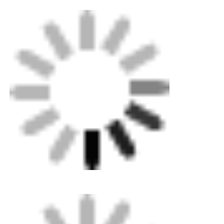
Εύρος σωλήνων: 63-200mm Ø
Γρήγορη εγκατάσταση και εύκολο στη χρήση
Δυνατότητα έλξης σωλήνων μήκους 12
μέτρων στη θέση τους
Ελαφρύ χυτό αλουμίνιο
Ενέσιμα χυτευμένα κελύφη μειωτήρα ABS
Διατίθεται σε διαμορφώσεις 2 ή 3
κατευθύνσεων
Διατίθεται με ευθεία ή γωνιακή βάση
μαρκαδόρου
Παρέχει δυνατότητες επαναφοράς σε