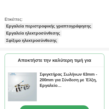
20 mm - 63 mm Σέλα
Εργαλεία
Βραχίο έξοδος
περιστροφικής
περιστροφικό
ξύσης σωλήνων
εργαλείο ξύρισμα
MDPE και HDPE
Αποστολή
Αποστολή
ηλεκτροσύνθεση
Ελαφρύ εργαλείο
εργαλεία
ηλεκτροσύνθεσης
ερώτησης
ερώτησης
Απλό Ελαφρύ
Κύρια Mini Clamp