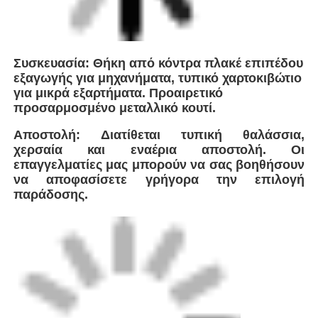
υψηλής απόδοσης, με στρατηγική έδρα
κοντά στη Σαγκάη της Κίνας. Με εγγύτητα
σε μεγάλους παγκόσμιους κόμβους
αποστολής, διασφαλίζουμε
αποτελεσματική εφοδιαστική και
απρόσκοπτη παράδοση σε πελάτες
παγκοσμίως. Ως μια επιχείρηση που
βασίζεται στην τεχνολογία και ειδικεύεται
σε λύσεις συγκόλλησης πλαστικών
αγωγών, η εταιρεία ενσωματώνει
παγκόσμιες προηγμένες τεχνολογίες για
την ανάπτυξη και την κατασκευή μιας
ολοκληρωμένης σειράς εξοπλισμού,
συμπεριλαμβανομένης της Αυτόματης
Σύντηξης Άκρων.