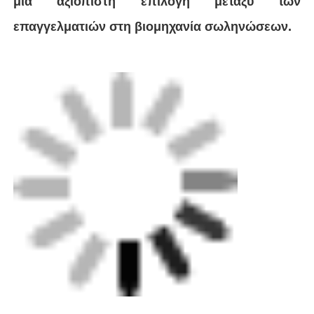
Μηχανή χειροκίνητης εκτόξευσης
Μηχανή συγκόλλησης CNC