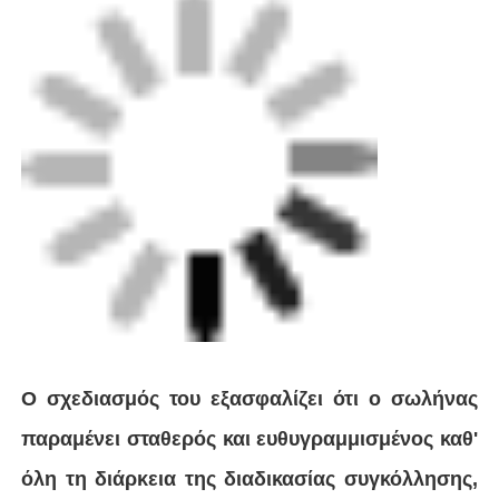
Γύρος εργοστασίων
Ο σχεδιασμός του εξασφαλίζει ότι ο σωλήνας
παραμένει σταθερός και ευθυγραμμισμένος καθ'
Ποιοτικός έλεγχος
όλη τη διάρκεια της διαδικασίας συγκόλλησης,
ελαχιστοποιώντας τον κίνδυνο κακής
επαφή
ευθυγράμμισης ή ζημιάς. Επιπλέον, η ικανότητα
του σφιγκτήρα να επαναφέρει τον σωλήνα σε
Blog
στρογγυλό σχήμα μετά τη συγκόλληση
εξασφαλίζει μια ισχυρή, στεγανή σύνδεση.
Ζητήστε ένα απόσπασμα
Κατάλληλος για ένα ευρύ φάσμα υλικών
Μηχανή συγκόλλησης με πυρήνα
σωλήνων, συμπεριλαμβανομένου του HDPE, ο
σφιγκτήρας Pull Together είναι ένα ευέλικτο
Μηχανή συγκόλλησης σωλήνων