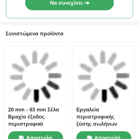
Εργαλείο
20mm - 63mm HDPE
Ηλεκτροσύνδεσης
σωλήνα
Κεφαλοκόλλημα
ηλεκτροσύνθεση
Αποστολή
Αποστολή
20mm - 32mm
εργαλεία
ερώτησης
ερώτησης
Εργαλεία
Uniprep 1 Εργαλεία
ηλεκτροσύνδεσης 20
ηλεκτροσύνθεσης
mm - 63 mm
από ανοξείδωτο
χάλυβα
Αποστολή
Αποστολή