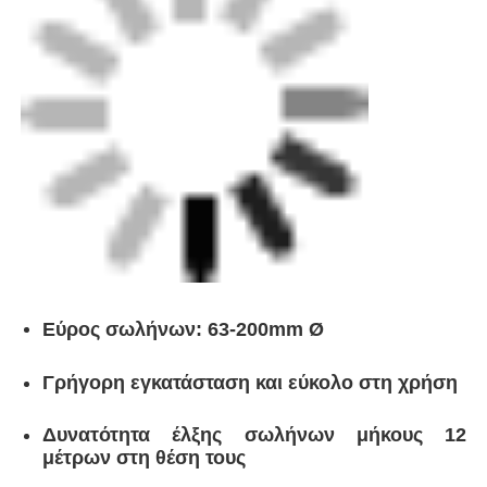
στρογγυλό σχήμα
Εύρος μεγέθους σωλήνα
63-200mm Ø