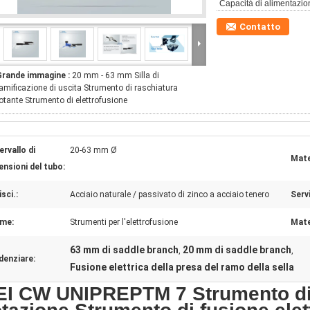
Capacità di alimentazio
Contatto
Grande immagine :
20 mm - 63 mm Silla di
amificazione di uscita Strumento di raschiatura
otante Strumento di elettrofusione
ervallo di
20-63 mm Ø
Mate
ensioni del tubo:
isci.:
Acciaio naturale / passivato di zinco a acciaio tenero
Servi
me:
Strumenti per l'elettrofusione
Mate
63 mm di saddle branch
20 mm di saddle branch
,
,
denziare:
Fusione elettrica della presa del ramo della sella
EI CW UNIPREPTM 7 Strumento di 