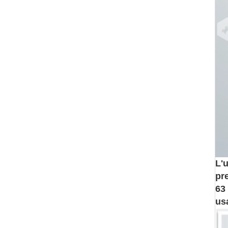
L'
pr
63
us