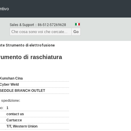
ntivo
Sales & Support：
86-512-57269628
Go
ante Strumento di elettrofusione
rumento di raschiatura
Kunshan Cina
Cyber Weld
SEDDLE BRANCH OUTLET
 spedizione:
mo:
1
contact us
Cartucce
T/T, Western Union