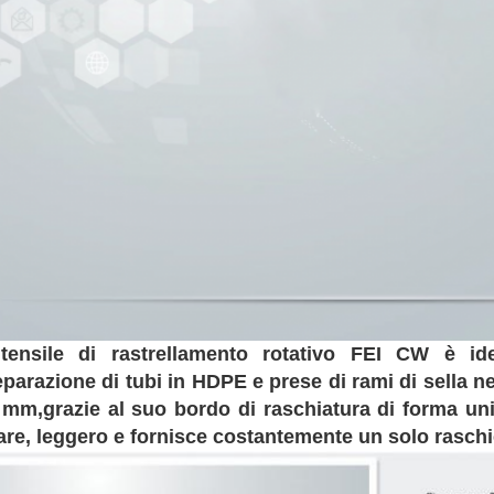
utensile di rastrellamento rotativo FEI CW è id
eparazione di tubi in HDPE e prese di rami di sella n
 mm,grazie al suo bordo di raschiatura di forma un
are, leggero e fornisce costantemente un solo raschie