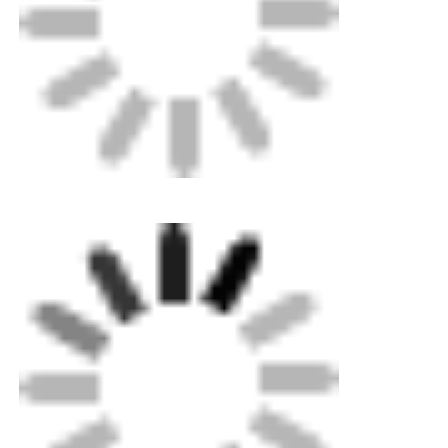
Apparecchi di fusione elettrica
Fabbricazione a partire da materiali di cui all'allegato 3
Raccordi di transizione
Macchine per la saldatura ad elettrodifusione
Strumento di fusione del sedere
Strumenti per l'elettrofusione
Accessori per la fusione del sedere