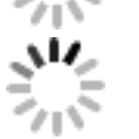
Macchina per estrusore manuale
Macchine per saldatura a fusoliera CNC