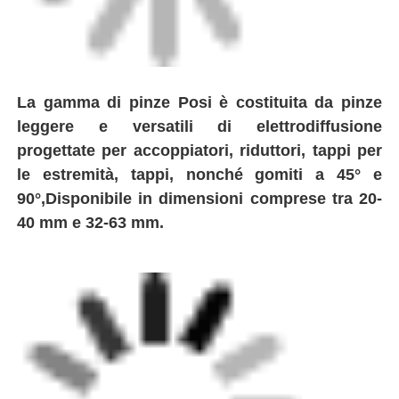
Fatory Tour
La gamma di pinze Posi è costituita da pinze
Controllo di qualità
leggere e versatili di elettrodiffusione
progettate per accoppiatori, riduttori, tappi per
Contattaci
le estremità, tappi, nonché gomiti a 45° e
90°,Disponibile in dimensioni comprese tra 20-
Blog
40 mm e 32-63 mm.
Richiedere un preventivo
macchine di saldatura a fusione a poppa
Macchine per saldatura di tubi