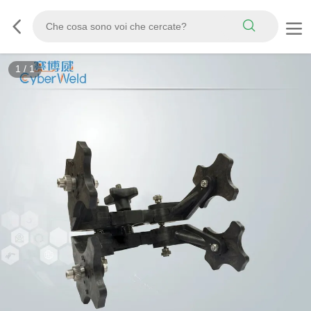
1
/
1