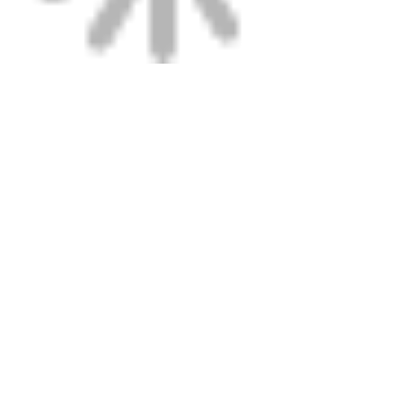
Etichette:
Strumento di raschiatura rotante
Strumenti per la fusione elettrica
Clampo di elettrofusione
Ottieni il miglior prezzo per
Superclamp Mega