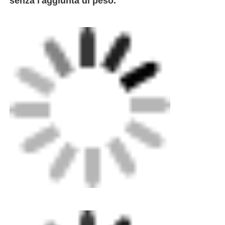
Fabbricazione a partire da materiali di cui all'allegato 3
Raccordi di transizione
Macchine per la saldatura ad elettrodifusione
Strumento di fusione del sedere
Strumenti per l'elettrofusione
Accessori per la fusione del sedere
Macchina per estrusore manuale