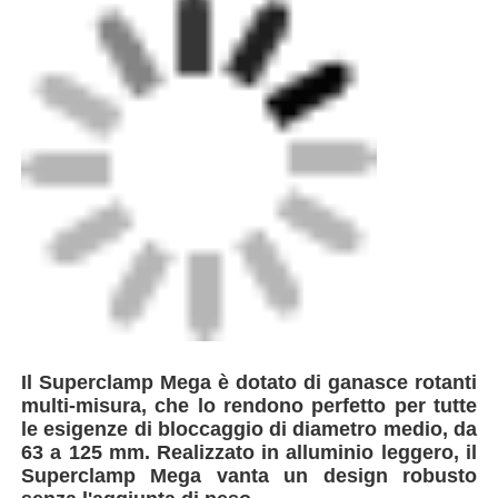
Il Superclamp Mega è dotato di ganasce rotanti
Fatory Tour
multi-misura, che lo rendono perfetto per tutte
le esigenze di bloccaggio di diametro medio, da
63 a 125 mm. Realizzato in alluminio leggero, il
Controllo di qualità
Superclamp Mega vanta un design robusto
senza l'aggiunta di peso.
Contattaci
Richiedere un preventivo
macchine di saldatura a fusione a poppa
Macchine per saldatura di tubi
Apparecchi di fusione elettrica