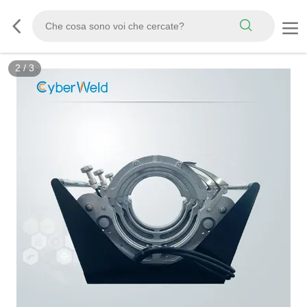
3
/
3