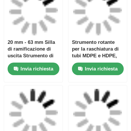
- 32 mm
Invia richiesta
Invia richiesta
Strumenti di
Uniprep 1 Strumento
raschiatura a
di raschiatura
rotazione per
rotativo Strumento di
elettrofusione 20 mm
elettrofusione Acciaio
Invia richiesta
Invia richiesta
- 63 mm Multiscrape
inossidabile alluminio
Kit