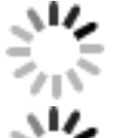
Imballaggio: cassa in compensato di livello di
esportazione per macchine, cartone standard
per parti minori. Scatola in lamiera metallica
personalizzata opzionale.
Spedizione: Spedizione standard via mare,
terra e aerea disponibile. I nostri professionisti
possono aiutarti a decidere rapidamente la
scelta di consegna.