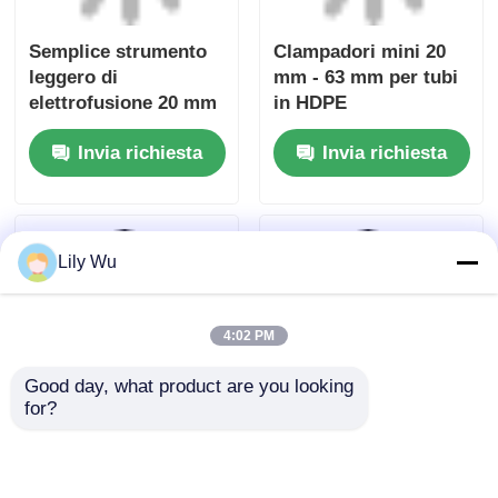
Casa
Circa noi
Contattaci
Desktop Site
Mappa del sito
Norme sulla privacy
Qualità
macchine di saldatura a fusione a poppa
Fabbrica cinese.Copyright © 2026 Fusion
Equipment International Company Limited. All
Rights Reserved.
Lily Wu
4:02 PM
Good day, what product are you looking 
for?