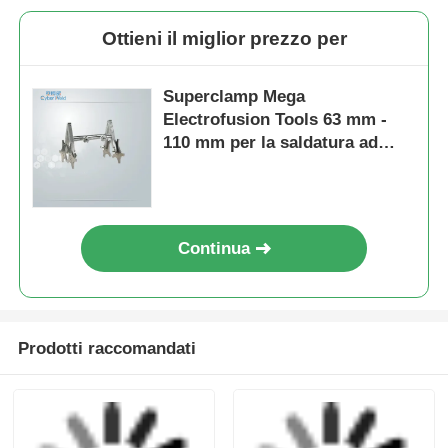
20 mm - 63 mm Silla
Strumento rotante
di ramificazione di
per la raschiatura di
uscita Strumento di
tubi MDPE e HDPE,
raschiatura rotante
utensili leggeri per
Invia richiesta
Invia richiesta
Strumento di
elettrofusione
elettrofusione
Semplice strumento
Clampadori mini 20
leggero di
mm - 63 mm per tubi
elettrofusione 20 mm
in HDPE