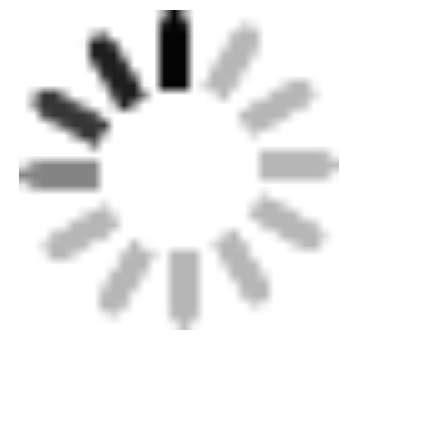
꼬리표:
로타리 스크래핑 도구
전류 융합 도구
전자기 칩