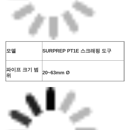
모델
SURPREP PT1E 스크래핑 도구
스피고트 핑팅
파이프 크기 범
변신장치
20~63mm Ø
위
전자기접속기
절단 깊이
00.25mm±0.05mm
엉덩이 융합 도구
전류 융합 도구
엉덩이 융합 액세서리
수동 엑스트루더