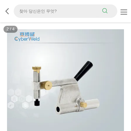
3
/
4