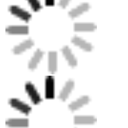
공장 투어
품질 관리
연락처
견적 요청
부트 퓨전 용접기
파이프 부트 용접 기계
전기융합 장착장치