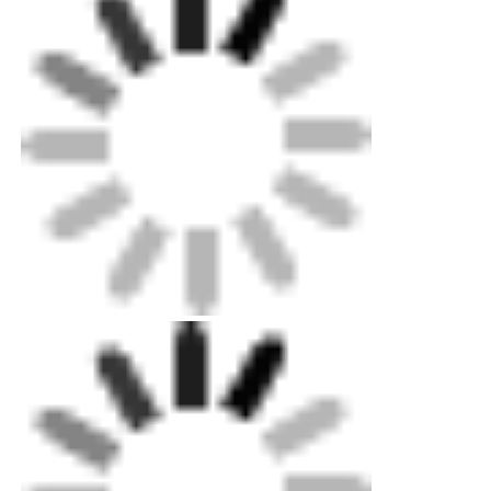
스피고트 핑팅
변신장치
전자기접속기
엉덩이 융합 도구
전류 융합 도구
엉덩이 융합 액세서리
수동 엑스트루더