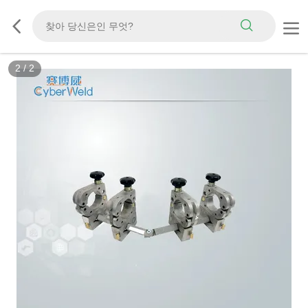
2
/
2