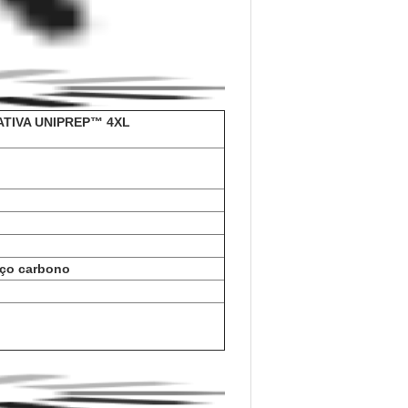
 315 mm
a instalações de acopladores
formatos irregulares
om SDR (Relação de Dimensão
05 mm