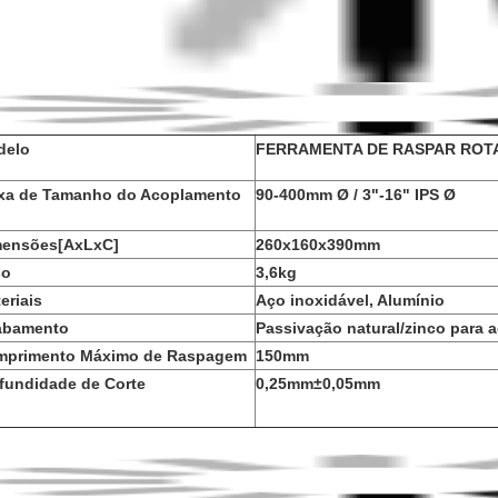
erfeito para tamanhos de tubos que variam de 63 a
Comprimento de raspagem estendido, ideal par
eslizantes
onstruído em alumínio usinado em CNC
ossui uma ponta de corte com mola para tubos com 
Adequado para todos os tubos classificados c
adrão)
Comprimento de raspagem de 340 mm
ornece uma profundidade de corte de 0,25 mm ± 0,
rofundidade de corte de 0,25 mm ± 0,05 mm.