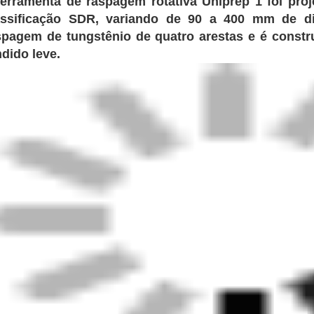
ferramenta de raspagem rotativa Uniprep 1 foi pro
assificação SDR, variando de 90 a 400 mm de d
spagem de tungstênio de quatro arestas e é const
ndido leve.
delo
FERRAMENTA DE RASPAR ROTA
xa de Tamanho do Acoplamento
90-400mm Ø / 3"-16" IPS Ø
mensões[AxLxC]
260x160x390mm
so
3,6kg
eriais
Aço inoxidável, Alumínio
abamento
Passivação natural/zinco para 
mprimento Máximo de Raspagem
150mm
fundidade de Corte
0,25mm±0,05mm