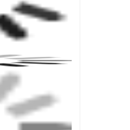
isponíveis. Nossos profissionais
ga.
pamentos de soldagem de alto
ai, China. Com proximidade aos
arantimos logística eficiente e
o uma empresa orientada para a
 de tubulações de plástico, a
desenvolver e fabricar uma gama
 Automática.