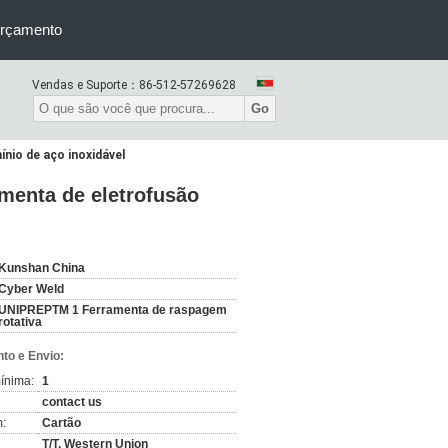
orçamento
Vendas e Suporte：
86-512-57269628
Go
nio de aço inoxidável
menta de eletrofusão
Kunshan China
Cyber Weld
UNIPREPTM 1 Ferramenta de raspagem
rotativa
to e Envio:
ínima:
1
contact us
:
Cartão
T/T, Western Union