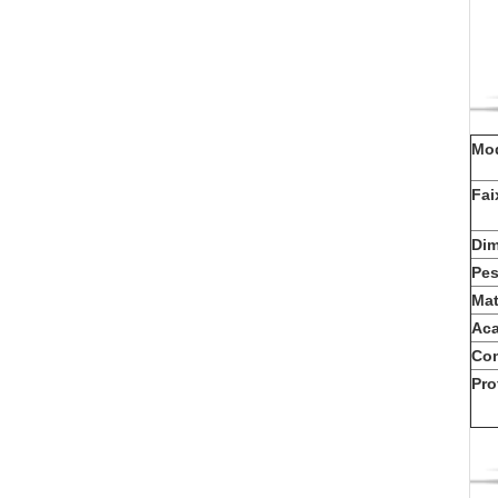
P
d
C
P
P
F
P