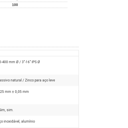
100
0-400 mm Ø / 3"-16" IPS Ø
assivo natural / Zinco para aço leve
.25 mm ± 0,05 mm
 Sim, sim.
ço inoxidável, alumínio