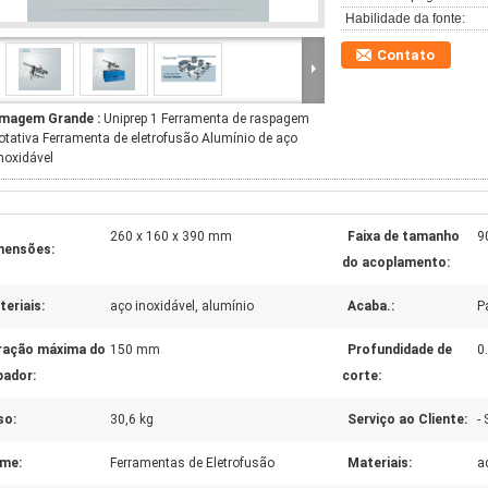
Habilidade da fonte:
Contato
Imagem Grande :
Uniprep 1 Ferramenta de raspagem
otativa Ferramenta de eletrofusão Alumínio de aço
noxidável
260 x 160 x 390 mm
Faixa de tamanho
9
mensões:
do acoplamento:
eriais:
aço inoxidável, alumínio
Acaba.:
P
ração máxima do
150 mm
Profundidade de
0
pador:
corte:
so:
30,6 kg
Serviço ao Cliente:
-
me:
Ferramentas de Eletrofusão
Materiais:
a