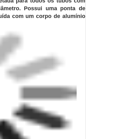
jetada para todos os tubos com
iâmetro. Possui uma ponta de
ruída com um corpo de alumínio
TIVA UNIPREP™ 4XL
aço carbono