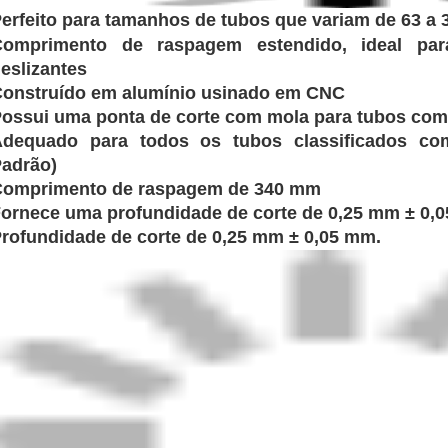
balagem: Caixa de madeira compensada de nível 
ixa de papelão padrão para peças menores. Caixa d