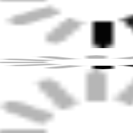
cional.
vio: Transporte marítimo, terrestre e aéreo padrão d
dem ajudá-lo a decidir rapidamente a opção de entre
FEI é uma inovadora líder na produção de equi
sempenho, estrategicamente sediada perto de Xang
incipais centros de transporte marítimo global, g
trega perfeita aos clientes em todo o mundo. Com
cnologia, especializada em soluções de soldagem
presa integra tecnologias globais avançadas para 
rangente de equipamentos, incluindo Fusão de Topo