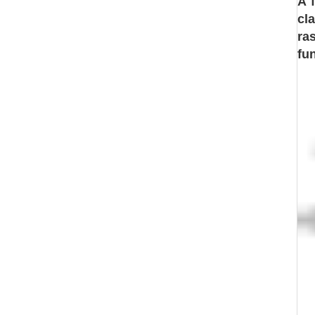
A 
cl
ra
fu
Mo
Fai
Di
Pe
Mat
Ac
Co
Pro