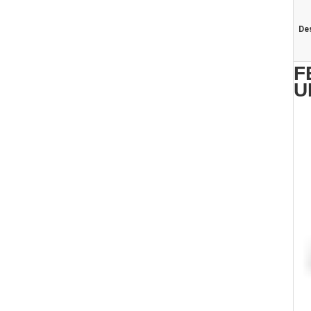
De
F
U