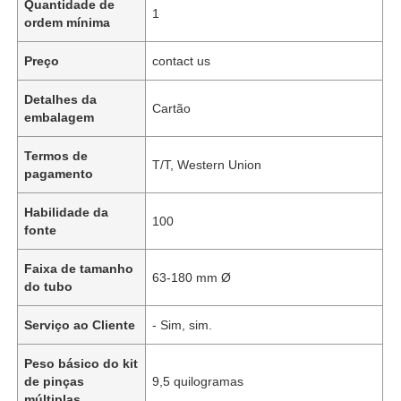
Quantidade de
1
ordem mínima
Preço
contact us
Detalhes da
Cartão
embalagem
Termos de
T/T, Western Union
pagamento
Habilidade da
100
fonte
Faixa de tamanho
63-180 mm Ø
do tubo
Serviço ao Cliente
- Sim, sim.
Peso básico do kit
de pinças
9,5 quilogramas
múltiplas