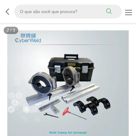
3
/
3