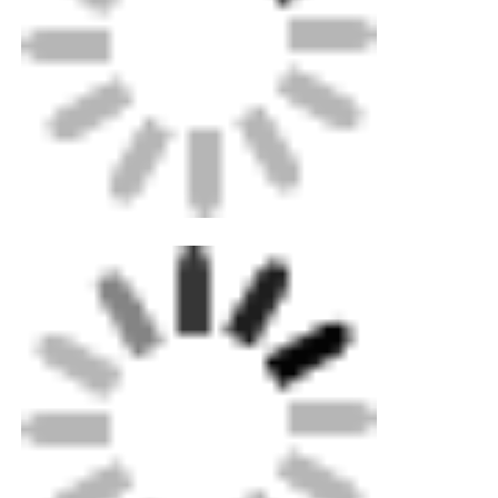
Acessórios de borracha
Acessórios de transição
Máquinas de soldar por electrofusão
Ferramenta de Fusão de Butt
Ferramentas de Eletrofusão
Acessórios de fusão de nádegas
Máquina de extrusão manual