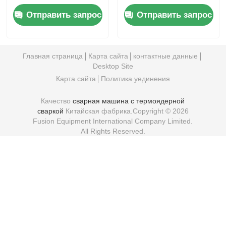
Автоматическая
для горячего
Отправить запрос
Отправить запрос
сварка труб
расплава 5,0 кВА
для сварки труб из
ПП, ПЭ, ПНД
Главная страница
Карта сайта
контактные данные
Desktop Site
Карта сайта
Политика уединения
Качество
сварная машина с термоядерной
сваркой
Китайская фабрика.Copyright © 2026
Fusion Equipment International Company Limited.
All Rights Reserved.
3:30 PM
Good day, what product are you looking for?
is typing