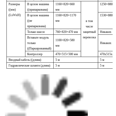
Размеры
В целом машина
1160×820×660
1250×880×
((мм)
((припаркована)
мм
(LxWxH)
В целом машина
1160×820×1170
1530×880×
((не
мм
в том
припаркована)
числе
Только шасси
760×820×470 мм
защитный
Никаких
перевозка
Вставьте модуль
1100×820×580
только
Никаких
мм
((Паркированный)
Контроллер
470×515×500 мм
470x515x50
Вводный кабель ((длина)
5 м
5 м
Гидравлические шланги (длина)
5 м
5 м