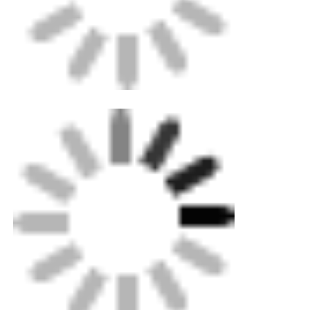
Наша фабрика
контроль качества
контактные данные
Blog
Отправить запрос
сварная машина с термоядерной сваркой
Сварная машина для сварки труб