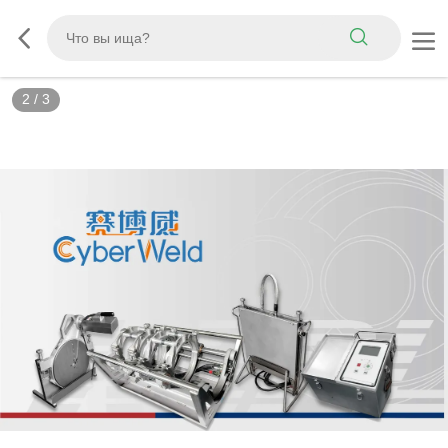
3
/
3