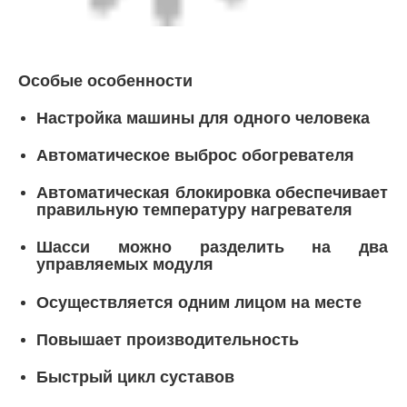
Электрофузионные фитинги
Особые особенности
Фитинги для шпиготов
Настройка машины для одного человека
Автоматическое выброс обогревателя
Переходные фитинги
Автоматическая блокировка обеспечивает
правильную температуру нагревателя
Электрофузионные сварочные машины
Шасси можно разделить на два
управляемых модуля
Инструмент для стыковой сварки
Осуществляется одним лицом на месте
Электрофузионные инструменты
Повышает производительность
Быстрый цикл суставов
Аксессуары Butt Fusion