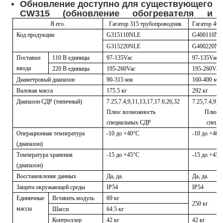
Обновление доступно для существующего
CW315 (обновление обогревателя и
триммера может быть включено в
Ручная экструдерная машина
Я его.
Гагатор 315 трубопроводчик
Гагатор 400
обновление)
Код продукции
G315110NLE
G400110NL
G315220NLE
G400220NL
Национальная сеть
Станок для стыковой сварки с ЧПУ
Поставки
110 В единицы
97-135Vac
97-135Vac
ввода
220 В единицы
195-260Vac
195-260Vac
Диаметровый диапазон
90-315 мм
160-400 мм
Валовая масса
175.5 кг
292 кг
Диапазон СДР (типичный)
7.25,7.4,9,11,13,17,17.6,26,32
7.25,7.4,9,1
Плюс возможность
Плюс в
специальных СДР
специ
Операционная температура
-10 до +40°C
-10 до +40°
(диапазон)
Температура хранения
-15 до +45°C
-15 до +45°
(диапазон)
Восстановление данных
Да, да.
Да, да.
Защита окружающей среды
IP54
IP54
Единичные
Вставить модуль
69 кг
250 кг
массы
Шасси
64.5 кг
Контроллер
42 кг
42 кг