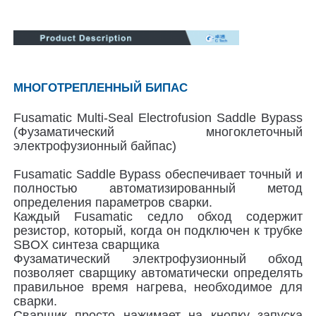
Наша фабрика
контроль качества
МНОГОТРЕПЛЕННЫЙ БИПАС
Fusamatic Multi-Seal Electrofusion Saddle Bypass
контактные данные
(Фузаматический многоклеточный
электрофузионный байпас)
Fusamatic Saddle Bypass обеспечивает точный и
Blog
полностью автоматизированный метод
определения параметров сварки.
Каждый Fusamatic седло обход содержит
Отправить запрос
резистор, который, когда он подключен к трубке
SBOX синтеза сварщика
Фузаматический электрофузионный обход
сварная машина с термоядерной сваркой
позволяет сварщику автоматически определять
правильное время нагрева, необходимое для
сварки.
Сварная машина для сварки труб
Сварщик просто нажимает на кнопку запуска