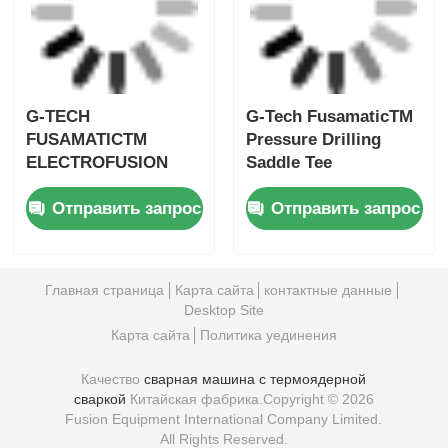
Desktop Site
Карта сайта
Политика уединения
Качество
сварная машина с термоядерной
сваркой
Китайская фабрика.Copyright © 2026
Fusion Equipment International Company Limited.
All Rights Reserved.
6:34 AM
Good day, what product are you looking for?
is typing
Photo
Video Call
Audio Call