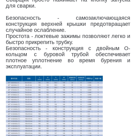
для сварки.
Электрофузионные фитинги
Безопасность - самозаключающаяся
конструкция верхней крышки предотвращает
случайное ослабление.
Фитинги для шпиготов
Простота - локтевые зажимы позволяют легко и
быстро прикрепить трубку.
Безопасность - конструкция с двойным О-
кольцом с буровой трубой обеспечивает
Переходные фитинги
плотное уплотнение во время бурения и
эксплуатации.
Электрофузионные сварочные машины
Инструмент для стыковой сварки
Электрофузионные инструменты
Аксессуары Butt Fusion