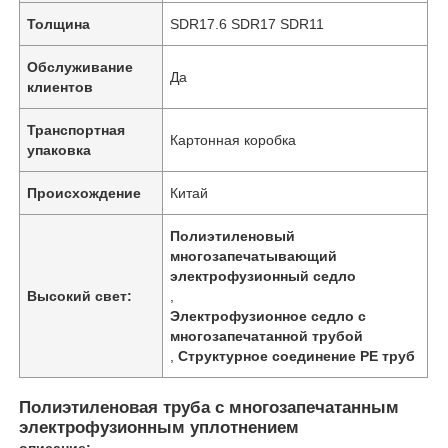
Толщина
SDR17.6 SDR17 SDR11
Обслуживание
Да
клиентов
Транспортная
Картонная коробка
упаковка
Происхождение
Китай
Полиэтиленовый
многозапечатывающий
электрофузионный седло
Высокий свет:
,
Электрофузионное седло с
многозапечатанной трубой
,
Структурное соединение PE труб
Полиэтиленовая труба с многозапечатанным
электрофузионным уплотнением
описание: