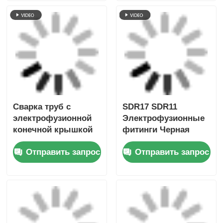
Отправить запрос
Отправить запрос
лента для сварки
труб
G-TECH
G-Tech FusamaticTM
FUSAMATICTM
Pressure Drilling
ELECTROFUSION
Saddle Tee
SADDLE TEE для
Электрофузионное
Отправить запрос
Отправить запрос
бурения под
устройство для
давлением
HDPE труб
Главная страница
Карта сайта
контактные данные