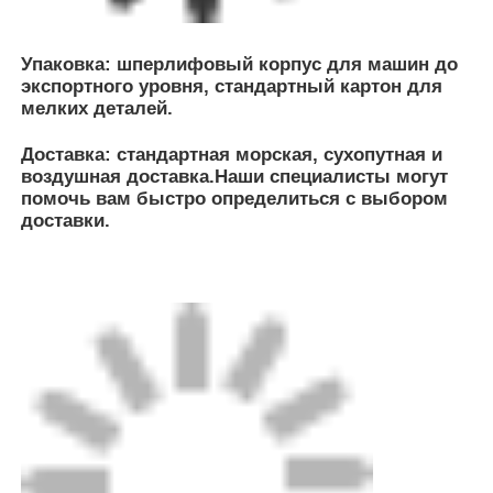
Компания G-Tech Piping System (Zhongshan)
Company Limited (G-Tech)
была основана в 2012 году как дочерняя
компания Towngas. Компания поставляет
высококачественные полиэтиленовые (PE)