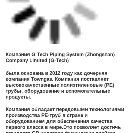
трубы, оборудование и вспомогательные
продукты.
Компания обладает передовыми технологиями
производства PE-труб в стране и
оборудованием для обеспечения качества
первого класса в мире.Это позволяет достичь
стандарта GB десятков физических свойств
тестированияВместе с продвинутым
менеджментом, надежным контролем качества
и командой отличной команды,приоритетом
всегда будет предоставление клиентам
качественных продуктов и полных решений на
трубопроводной системы, с акцентом на
безопасность.
В дополнение к производству труб, G-Tech
выступает в качестве агента по производству
оборудования GH-Fusion.Логистический центр в
Чжуншане вместе с региональными складами
на северо-востоке Китая, Восточный Китай и
провинция Сычуань поддерживают расширение