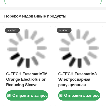
G-TECH FusamaticTM
G-TECH Fusamatic®
Orange Electrofusion
Электросварная
Reducing Sleeve:
редукционная
Интеллектуальные
муфта для газовых
Отправить запрос
Отправить запрос
соединения для
труб из ПНД (с
газа, воды,
пластиковыми
строительства и
заглушками)
кабельных каналов
Сварка труб с
SDR17 SDR11
электрофузионной
Электрофузионные
конечной крышкой
фитинги Черная
электрофузионная