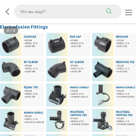
3
/
3