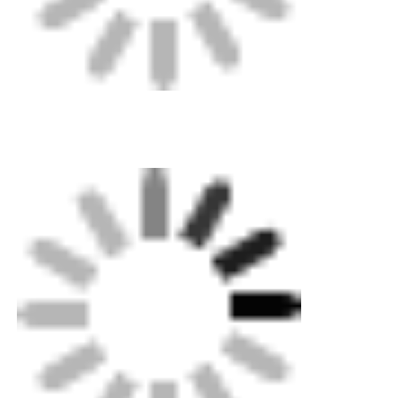
Упаковка: Фанерный ящик экспортного уровня
для машин, стандартная картонная коробка для
мелких деталей. Возможна индивидуальная
металлическая коробка.
Доставка: Доступна стандартная морская,
наземная и воздушная доставка. Наши
специалисты помогут вам быстро определиться
с выбором доставки.