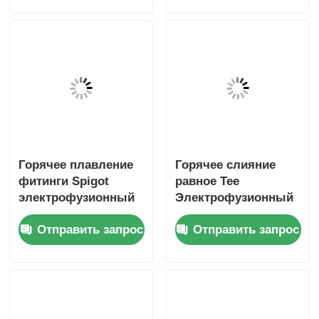
Горячая
Черные фитинги с
расплавленная
горячим синтезом
труба с
HDPE 45° локоть
фиксированным
электрофузия
Отправить запрос
Отправить запрос
HDPE-
уменьшающий рукав
электрофузионным
сократителем
Главная страница
Карта сайта
контактные данные
Desktop Site
Карта сайта
Политика уединения
Качество
сварная машина с термоядерной