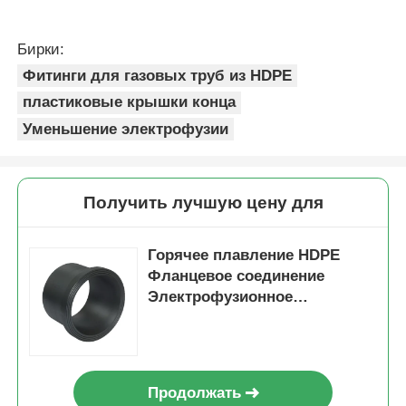
Продолжать
Порекомендованные продукты
Горячеплавкие
Тройник под
пластиковые
горячую сварку из
конечные крышки
ПНД, 90° с
высокой дезитности
электросварным