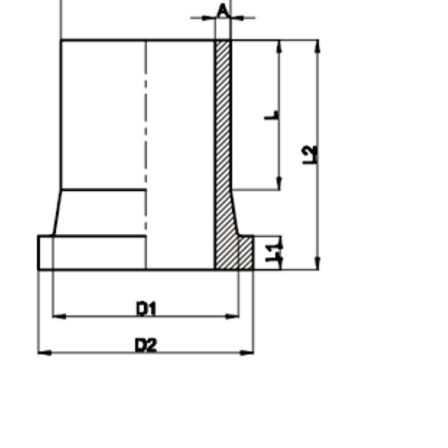
Электрофузионные фитинги
Фитинги для шпиготов
Переходные фитинги
Электрофузионные сварочные машины
Инструмент для стыковой сварки
Электрофузионные инструменты
Аксессуары Butt Fusion