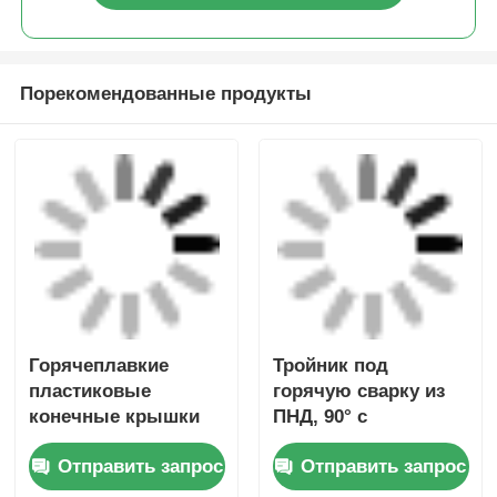
Отправить запрос
Отправить запрос
HDPE газовые
редукционным
трубы
патрубком
Горячее плавление
Горячее слияние
фитинги Spigot
равное Tee
электрофузионный
Электрофузионный
редуктор Tee HDPE
редуктор
Отправить запрос
Отправить запрос
редуктор рукава
Буширование рукава
HDPE трубы рукава