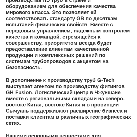
Нашими основными ценностями для
непрерывного развития являются
«Ответственность, инновации, непрерывное
обучение, лидерство и командная работа». В
будущем компания продолжит обслуживать
клиентов, поставляя качественные ПЭ трубы, а
также комплексные решения по системам ПЭ
трубопроводов. В надежде стать ведущим
поставщиком и поставщиком услуг по системам
ПЭ трубопроводов в Азии.