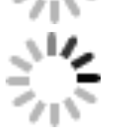
Бирки:
Фитинги для газовых труб из HDPE
пластиковые крышки конца
Уменьшение электрофузии
Получить лучшую цену для
Горячее плавление HDPE
Фланцевое соединение
Электрофузионное
уменьшающее рукав SDR17.6
SDR17 SDR11