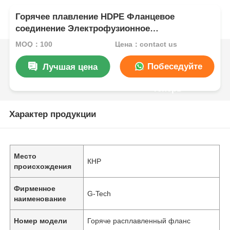
Горячее плавление HDPE Фланцевое
соединение Электрофузионное
уменьшающее рукав SDR17.6 SDR17 SDR11
MOQ：100
Цена：contact us
Побеседуйте
Лучшая цена
теперь
Характер продукции
Место
КНР
происхождения
Фирменное
G-Tech
наименование
Номер модели
Горяче расплавленный фланс