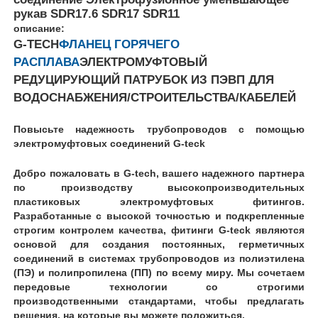
рукав SDR17.6 SDR17 SDR11
описание:
G-TECH
ФЛАНЕЦ ГОРЯЧЕГО
РАСПЛАВА
ЭЛЕКТРОМУФТОВЫЙ
РЕДУЦИРУЮЩИЙ ПАТРУБОК ИЗ ПЭВП ДЛЯ
ВОДОСНАБЖЕНИЯ/СТРОИТЕЛЬСТВА/КАБЕЛЕЙ
Повысьте надежность трубопроводов с помощью
электромуфтовых соединений G-teck
Добро пожаловать в G-tech, вашего надежного партнера
по производству высокопроизводительных
пластиковых электромуфтовых фитингов.
Разработанные с высокой точностью и подкрепленные
Главная страница
строгим контролем качества, фитинги G-teck являются
основой для создания постоянных, герметичных
соединений в системах трубопроводов из полиэтилена
Продукция
(ПЭ) и полипропилена (ПП) по всему миру. Мы сочетаем
передовые технологии со строгими
производственными стандартами, чтобы предлагать
О Компании
решения, на которые вы можете положиться.