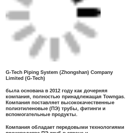
Компания обладает передовыми технологиями
производства ПЭ труб в стране и
оборудованием для обеспечения качества
мирового класса. Это позволяет ей
соответствовать стандарту GB по десяткам
испытаний физических свойств. Вместе с
передовым управлением, надежным контролем
качества и командой, стремящейся к
совершенству, приоритетом всегда будет
предоставление клиентам качественной
продукции и комплексных решений по
системам трубопроводов с акцентом на
безопасность.
В дополнение к производству труб G-Tech
выступает агентом по производству фитингов
GH-Fusion. Логистический центр в Чжуншане
вместе с региональными складами на северо-
востоке Китая, востоке Китая и в провинции
Сычуань поддерживают расширение бизнеса и
поставки клиентам в различных географических
сетях.