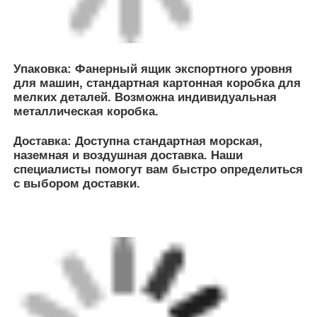
G-Tech Piping System (Zhongshan) Company
Limited (G-Tech)
была основана в 2012 году как дочерняя
компания, полностью принадлежащая Towngas.
Компания поставляет высококачественные
полиэтиленовые (ПЭ) трубы, фитинги и
вспомогательные продукты.