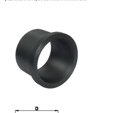
Наша фабрика
контроль качества
контактные данные
Blog
Отправить запрос
сварная машина с термоядерной сваркой
Сварная машина для сварки труб