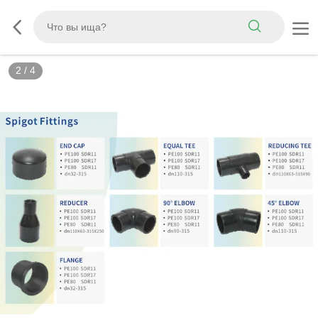
3
/
4