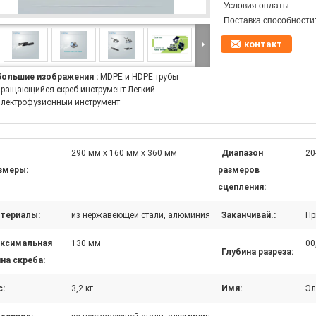
Условия оплаты:
Поставка способности
контакт
Большие изображения :
MDPE и HDPE трубы
вращающийся скреб инструмент Легкий
электрофузионный инструмент
290 мм х 160 мм х 360 мм
Диапазон
20
змеры:
размеров
сцепления:
териалы:
из нержавеющей стали, алюминия
Заканчивай.:
Пр
ксимальная
130 мм
00
Глубина разреза:
на скреба:
с:
3,2 кг
Имя:
Эл