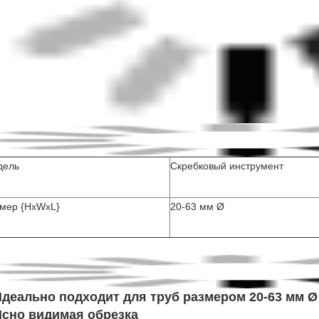
Ясно видимая обрезка
далите отверстия в трубе
Экологически чистые
Легко собирать пластиковые отходы
олгий срок службы и простота в использовании