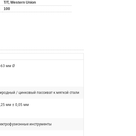
T/T, Western Union
:
100
-63 мм Ø
иродный / цинковый пассиват к мягкой стали
,25 мм ± 0,05 мм
ектрофузионные инструменты