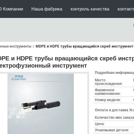
О Компании
Наша фабрика
контроль качества
контак
нные инструменты
MDPE и HDPE трубы вращающийся скреб инструмент
PE и HDPE трубы вращающийся скреб инстр
ектрофузионный инструмент
Подробная информаци
Место
происхождения:
Фирменное
наименование:
Номер модели:
Оплата и доставка Ус
Количество мин заказа
Цена:
Упаковывая детали: