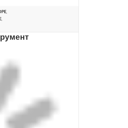
DPE
,
E
,
трумент