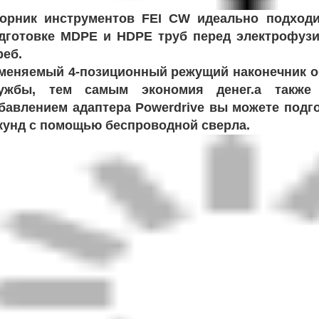
орник инструментов FEI CW идеально подходи
дготовке MDPE и HDPE труб перед электрофуз
реб.
меняемый 4-позиционный режущий наконечник о
ужбы, тем самым экономия денег.а также
бавлением адаптера Powerdrive вы можете подго
кунд с помощью беспроводной сверла.
дель
Скребковый инструмент
мер {HxWxL}
20-63 мм Ø
деально подходит для труб размером 20-63 мм Ø