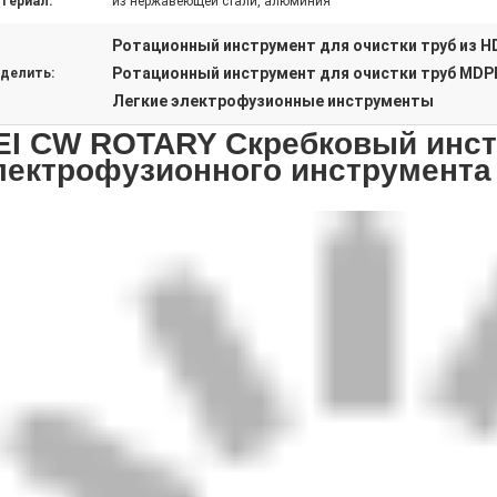
териал:
из нержавеющей стали, алюминия
Ротационный инструмент для очистки труб из H
Ротационный инструмент для очистки труб MDP
делить:
Легкие электрофузионные инструменты
EI CW ROTARY Скребковый инс
лектрофузионного инструмента