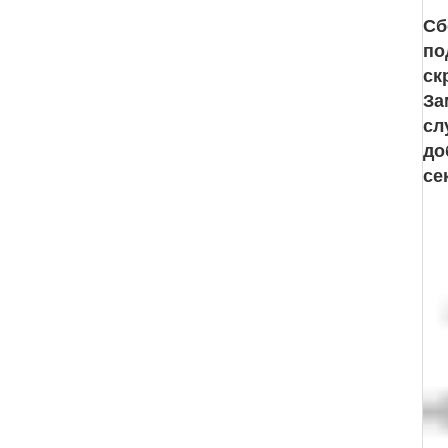
Сб
по
ск
За
сл
до
се
Мо
Раз
И