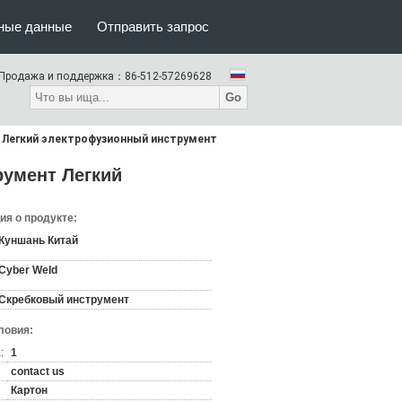
тные данные
Отправить запрос
Продажа и поддержка：
86-512-57269628
Go
 Легкий электрофузионный инструмент
умент Легкий
я о продукте:
Куншань Китай
Cyber Weld
Скребковый инструмент
ловия:
:
1
contact us
Картон