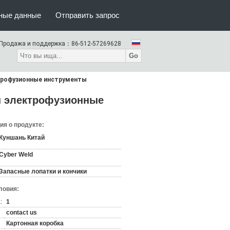
тные данные
Отправить запрос
Продажа и поддержка：
86-512-57269628
Go
ктрофузионные инструменты
ы электрофузионные
я о продукте:
Куншань Китай
Cyber Weld
Запасные лопатки и кончики
ловия:
:
1
contact us
Картонная коробка