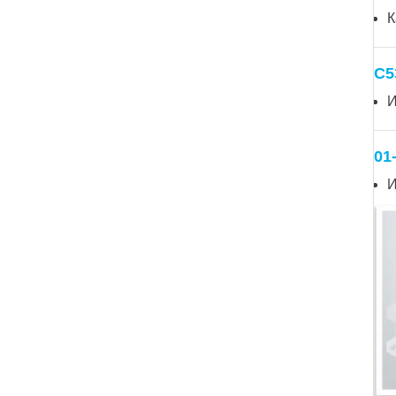
К
C5
И
01
И