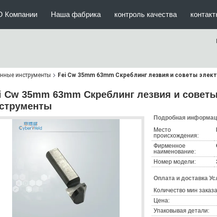
О Компании
Наша фабрика
контроль качества
контак
нные инструменты
Fei Cw 35mm 63mm Скреблинг лезвия и советы эле
i Cw 35mm 63mm Скреблинг лезвия и совет
струменты
Подробная информаци
Место
происхождения:
Фирменное
наименование:
Номер модели:
Оплата и доставка Ус
Количество мин заказа
Цена:
Упаковывая детали: