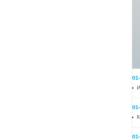
01
И
01
К
01