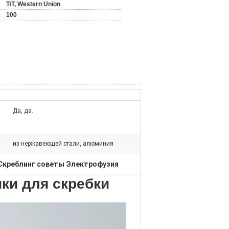
T/T, Western Union
:
100
Да, да.
из нержавеющей стали, алюминия
Скреблинг советы Электрофузия
ики для скребки