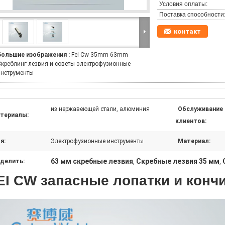
Условия оплаты:
Поставка способности
контакт
Большие изображения :
Fei Cw 35mm 63mm
Скреблинг лезвия и советы электрофузионные
инструменты
из нержавеющей стали, алюминия
Обслуживание
териалы:
клиентов:
я:
Электрофузионные инструменты
Материал:
63 мм скребные лезвия
Скребные лезвия 35 мм
делить:
,
,
EI CW запасные лопатки и конч