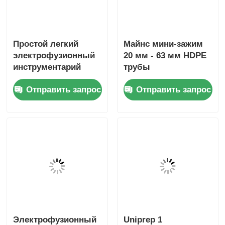
Простой легкий
Майнс мини-зажим
электрофузионный
20 мм - 63 мм HDPE
инструментарий
трубы
локомотив 20 мм -
электрофузионные
Отправить запрос
Отправить запрос
32 мм
инструменты
4:05 AM
Good day, what product are you looking 
for?
Электрофузионный
Uniprep 1