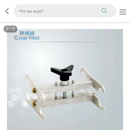
3
/
3