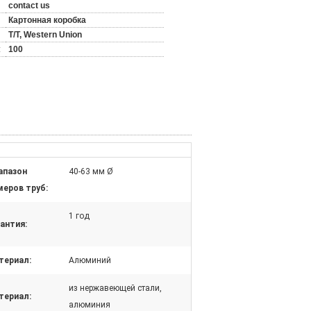
contact us
Картонная коробка
T/T, Western Union
:
100
апазон
40-63 мм Ø
меров труб:
1 год
антия:
териал:
Алюминий
из нержавеющей стали,
териал:
алюминия