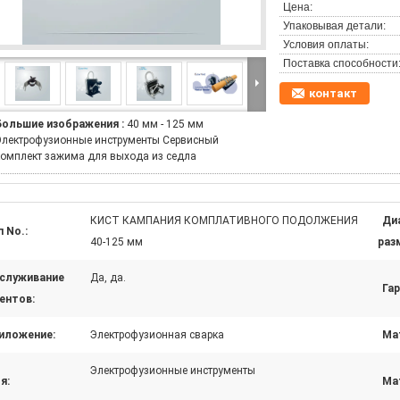
Цена:
Упаковывая детали:
Условия оплаты:
Поставка способности
контакт
Большие изображения :
40 мм - 125 мм
Электрофузионные инструменты Сервисный
комплект зажима для выхода из седла
КИСТ КАМПАНИЯ КОМПЛАТИВНОГО ПОДОЛЖЕНИЯ
Ди
п No.:
40-125 мм
раз
служивание
Да, да.
Гар
ентов:
иложение:
Электрофузионная сварка
Ма
Электрофузионные инструменты
я:
Ма