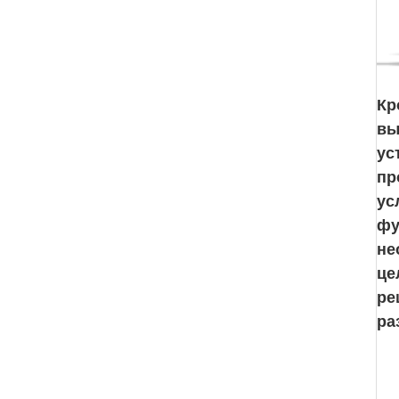
Кр
вы
ус
пр
ус
фу
не
це
ре
ра