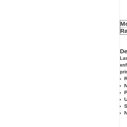
M
Ra
De
Las
enf
pri
R
N
P
U
S
N