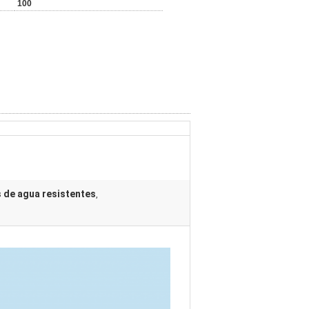
100
s de agua resistentes
,