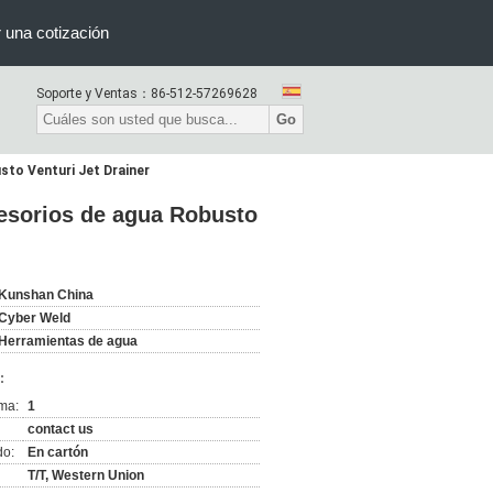
r una cotización
Soporte y Ventas：
86-512-57269628
Go
sto Venturi Jet Drainer
cesorios de agua Robusto
Kunshan China
Cyber Weld
Herramientas de agua
:
ma:
1
contact us
do:
En cartón
T/T, Western Union