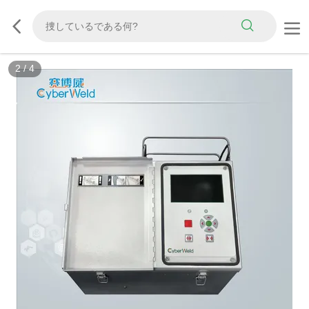
3
/
4