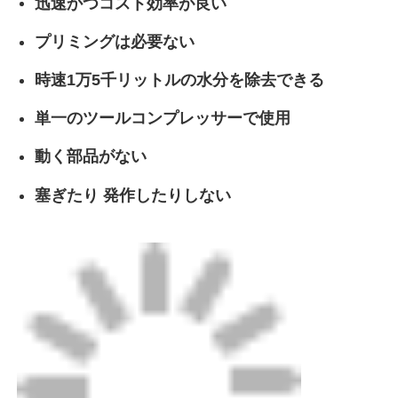
迅速かつコスト効率が良い
プリミングは必要ない
CNC バット 溶接 機械
時速1万5千リットルの水分を除去できる
単一のツールコンプレッサーで使用
動く部品がない
塞ぎたり 発作したりしない