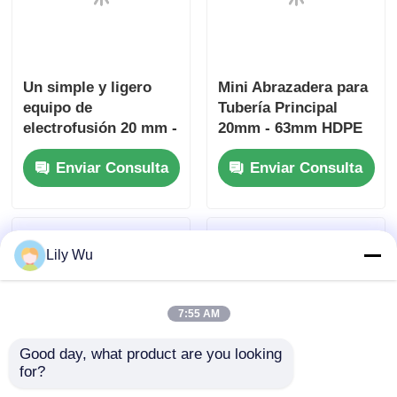
electrofusión 20 mm -
20mm - 63mm HDPE
32 mm
para Electrofusión
Enviar Consulta
Enviar Consulta
Lily Wu
Herramienta rotativa
Uniprep 1
de raspado para
Herramienta de
7:55 AM
electrofusión 20mm -
raspado rotativo
63mm Kit Multiscrape
Herramienta de
Good day, what product are you looking 
Enviar Consulta
Enviar Consulta
electrofusión de
for?
acero inoxidable de