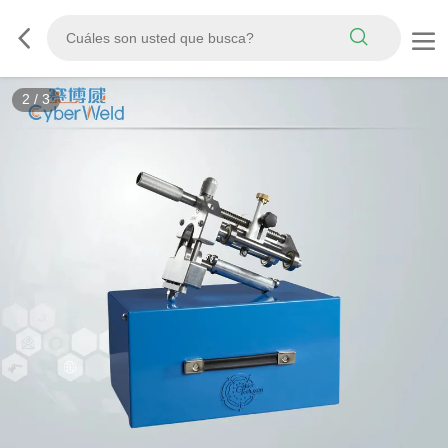
3
/
3