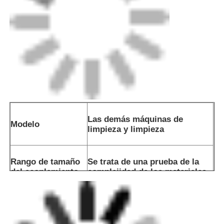
Máquina de extrusión manual
Las demás máquinas de
Máquina de soldadura por trasero CNC
Modelo
limpieza y limpieza
Rango de tamaño
Se trata de una prueba de la
del acoplamiento
complejidad de los materiales.
Las dimensiones
Para el uso en el sector de los
[HxWxL]
automóviles
Peso
3.2 kg
Materiales
Acero inoxidable, aluminio