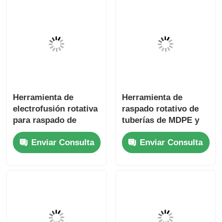
Herramienta de
Herramienta de
electrofusión rotativa
raspado rotativo de
para raspado de
tuberías de MDPE y
salida de derivación
HDPE Herramientas
Enviar Consulta
Enviar Consulta
de silla de montar de
de electrofusión
20 mm - 63 mm
ligeras
Un simple y ligero
Mini Abrazadera para
equipo de
Tubería Principal