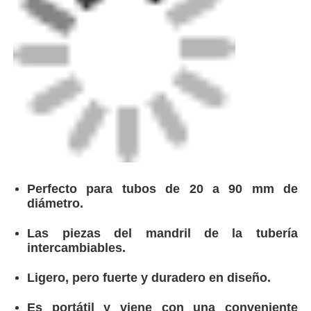
Acero natural/passificado de
Acaba.
zinc a acero suave
Duración máxima
de una longitud igual o
Perfecto para tubos de 20 a 90 mm de
del rascado
superior a 130 mm
diámetro.
Las piezas del mandril de la tubería
Profundidad del
0.25 mm ± 0,05 mm
intercambiables.
corte
Ligero, pero fuerte y duradero en diseño.
Es portátil y viene con una conveniente
maleta de mano.
Asegura una calidad de peeling constante.
0Profundidad de corte de 0,25 mm ± 0,05
mm.