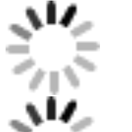
Accesorios de electrofusión
Los demás componentes de los equipos de ensayo
Accesorios de transición
Máquinas de soldadura por electrofusión
Herramienta de Fusión a Tope
Herramientas de electrofusión
Accesorios de fusión de traseros