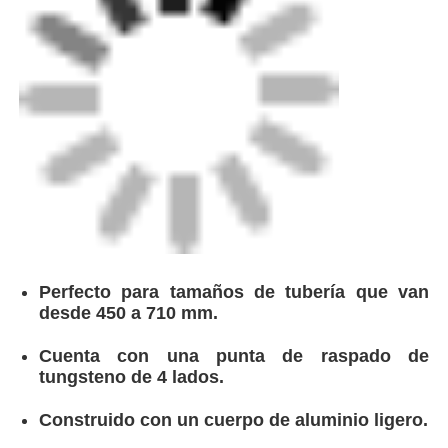
Materiales
Acero inoxidable, aluminio
Pasivado natural/zinc para
Acabado
acero dulce
Perfecto para tamaños de tubería que van
Longitud máxima
345mm
desde 450 a 710 mm.
de raspado
Cuenta con una punta de raspado de
tungsteno de 4 lados.
Profundidad de
0.25mm±0.05mm
corte
Construido con un cuerpo de aluminio ligero.
Equipado con una punta con resorte para
tuberías con formas irregulares.
Adecuado para todas las tuberías con
clasificaciones SDR.