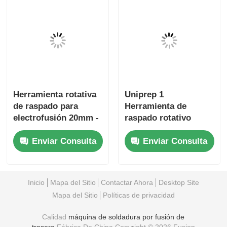
Herramienta rotativa
Uniprep 1
de raspado para
Herramienta de
3:04 AM
electrofusión 20mm -
raspado rotativo
63mm Kit Multiscrape
Herramienta de
Good day, what product are you looking 
Enviar Consulta
Enviar Consulta
electrofusión de
for?
acero inoxidable de
aluminio
Inicio
Mapa del Sitio
Contactar Ahora
Desktop Site
Mapa del Sitio
Políticas de privacidad
Calidad
máquina de soldadura por fusión de
trasero
Fábrica De China.Copyright © 2026 Fusion
Equipment International Company Limited. All
Rights Reserved.