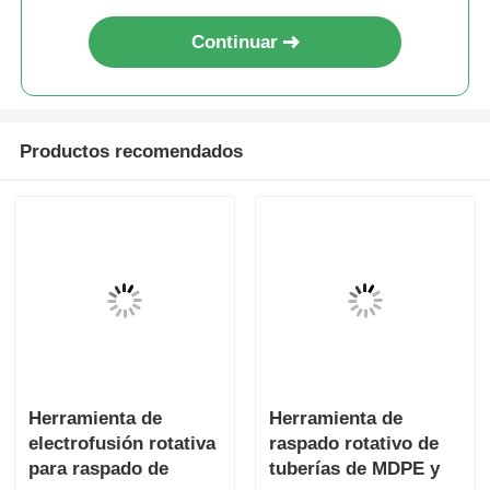
Productos recomendados
Herramienta de
Herramienta de
electrofusión rotativa
raspado rotativo de
para raspado de
tuberías de MDPE y
salida de derivación
HDPE Herramientas
Enviar Consulta
Enviar Consulta
de silla de montar de
de electrofusión
20 mm - 63 mm
ligeras