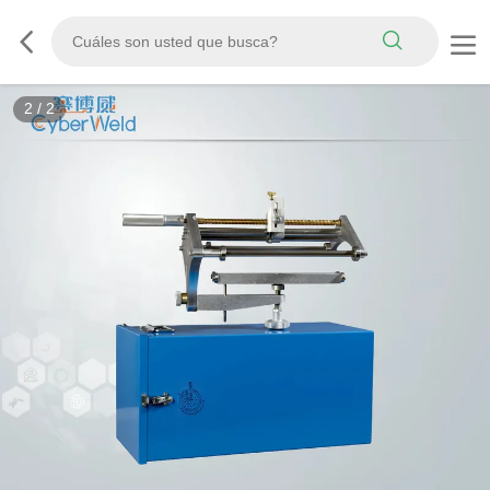
2
/
2