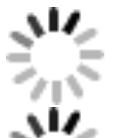
Accesorios de electrofusión
Los demás componentes de los equipos de ensayo
Accesorios de transición
Máquinas de soldadura por electrofusión
Herramienta de Fusión a Tope
Herramientas de electrofusión
Accesorios de fusión de traseros