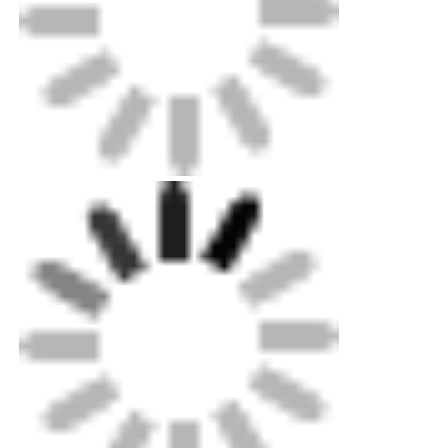
Embalaje: Caja de madera contrachapada de
nivel de exportación para máquinas, cartón
estándar para piezas menores. Caja de chapa