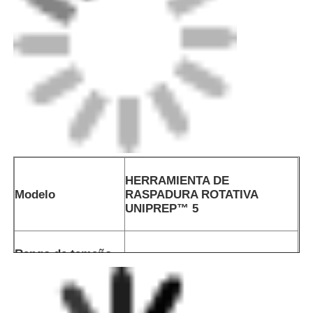
Máquina de extrusión manual
Máquina de soldadura por trasero CNC
HERRAMIENTA DE
Modelo
RASPADURA ROTATIVA
UNIPREP™ 5
Rango de tamaño
450-710 mm Ø / 18"-24" IPS Ø
de acoplamiento
Dimensiones
340x300x600mm
[AlxAnxL]
Peso
9.5kg