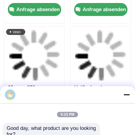
Rohrende-
Autostumpfschweißmasc
Schweißmaschine 5,0
5,0 KVA PP PE HDPE
kVA Automatischer
Rohrschweißmaschine
Anfrage absenden
Anfrage absenden
Rohrschweißer
Startseite
Über uns
Kontakt
Desktop Site
Sitemap
Privacy policy
Qualität
Schweißmaschine zur
Schmelzschweißmaschine
China Fabrik.Copyright
© 2026 Fusion Equipment International Company
Limited. All Rights Reserved.
9:25 PM
Good day, what product are you looking 
for?