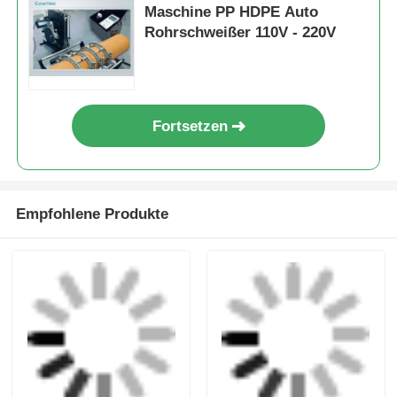
10.0 kVA Leistung
10,0 kVA PP-Rohr-
Automatische Butt
Stumpfschweißmaschine
Fusion
110 - 220V
Schweißmaschine für
Automatisches
Anfrage absenden
Anfrage absenden
HDPE PP Rohr
Rohrschweißgerät