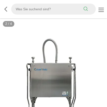
2
/
4