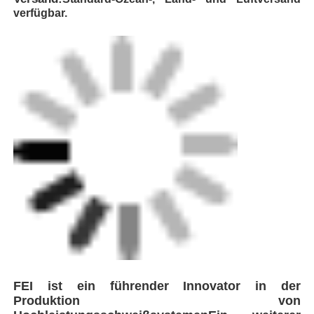
FEI ist ein führender Innovator in der
Produktion von
Hochleistungsschweißsystemen
Ein weiterer
wichtiger Punkt ist, daß die Kommission in
diesem Zusammenhang die
Wir sorgen für eine
effiziente Logistik und eine nahtlose
Lieferung
Als technologieorientiertes
Unternehmen, das sich auf Plastikpipelines
spezialisiert hat,
Das Unternehmen integriert
weltweit fortschrittliche Technologien,
um
Entwicklung und Herstellung einer
umfassenden Palette von Geräten
einschließlich
Automatische Hintern-Fusion.