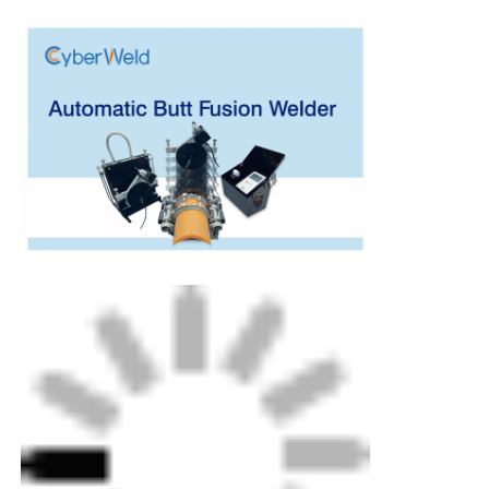
Fabrik Tour
Qualitätskontrolle
Kontakt
Referenzen
Schweißmaschine zur Schmelzschweißmaschine
•
Automatischer Gelenkzyklus
•
Datenbank-Speicher bis zu 500 gemeinsame Historien
Maschine zum Schweißen von Rohrrücken
•
Kurze Aufenthaltszeit - Heizgerät in weniger als 2
Sekunden entfernt
Elektrofusionsbefestigungen